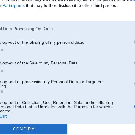
Participants
that may further disclose it to other third parties.
 2015, 07:57
s peckas ventilatoram
. Aug 2015, 07:19
l Data Processing Opt Outs
s kas ta pa jocigu spirali motortelpa pie stakana ar daudz vadinjiem ???
o opt-out of the Sharing of my personal data.
5, 04:43
In
 parvietojies?
o opt-out of the Sale of my Personal Data.
g 2015, 04:27
In
k.. Ir lidzeklji un sava pieeja auto. kãpēc nē!
to opt-out of processing my Personal Data for Targeted
ing.
 2015, 00:12
In
o opt-out of Collection, Use, Retention, Sale, and/or Sharing
ersonal Data that Is Unrelated with the Purposes for which it
ug 2015, 23:55
lected.
au bija melns ar bmw strīpām uz sāniem, tad vēl gribēju pirkt, tikai nesakasīju naudu.
Out
g 2015, 23:55
CONFIRM
 priekšējais spoileris, kurš oriģināli tiek piestiprināts ar kniedēm!! Mega retums un mega