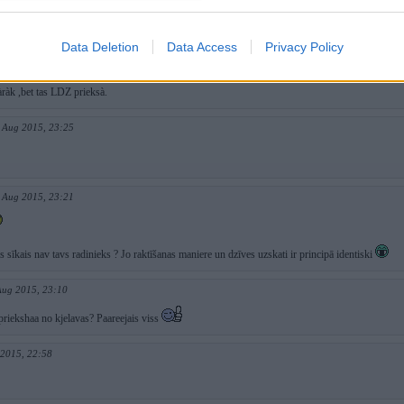
Data Deletion
Data Access
Privacy Policy
 2015, 23:33
àràk ,bet tas LDZ prieksà.
 Aug 2015, 23:25
 Aug 2015, 23:21
as sīkais nav tavs radinieks ? Jo raktīšanas maniere un dzīves uzskati ir principā identiski
Aug 2015, 23:10
 priekshaa no kjelavas? Paareejais viss
 2015, 22:58