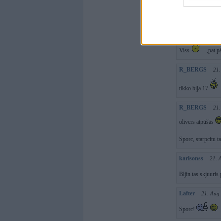
respekts
GincA
21. Aug
Viss
,pat p
R_BERGS
21.
tikko bija 17
R_BERGS
21.
olivers atpūšās
Sporc, starpcitu t
karlsonss
21. 
Bljin tas skjuuris
Lafter
21. Aug
Sporc!