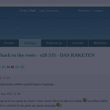
Sveiks,
Viesi!
|
Piektdiena, 7. augusts
Ienākt
Reģistrācija
Forums
Galerijas
Reģistrācija
Lietotāji
Meklētājs
ck to the roots - e28 535 - DAS RAKETEN
1-60]
61-80
[81-98]
5, 12:23
ondicionieru radiātori priekšā logiem nogalināja...
. Aug 2015, 11:18
aju pa tel un sapratu ka vinsh ir slims cilveks lidz ar to tada ari kvalitate
bet jebkura darbu
shi to mil darit tie kas pashi nav ipashi meistarigi
))