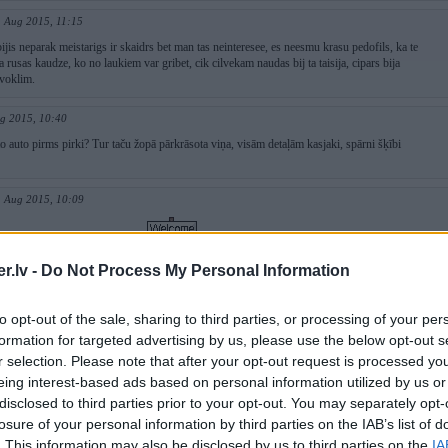
. Aug 2015, 11:15
 bijis neparak meistarigs ir skaidrs bet man tas neinteresee, es neesmu krasu pedofils, ka te
a rusas kaudze, ko no laukiem var gribet, cik cilvekam naudas bij ta taisija, cipars bija
avoklim.
g 2015, 10:40
 to auto pirms pirki? Tur taču žopā pārkrāsota viņa, visām detaļām kasjaki, spārni šķībi
. Aug 2015, 10:09
zet ar ieteikumiem un detaljam -
ar salona parbuvi gribu priekshejos kreslus
RO tipa vecajiem klasiskajiem sportkresliem - aptuven ishadiem -
.lv -
Do Not Process My Personal Information
bucket.com/albums/b16/n0.../IMAG0077.jpg
protams vinji tiks parshuti alpinas stila ta lai
rejam
to opt-out of the sale, sharing to third parties, or processing of your per
ug 2015, 08:56
formation for targeted advertising by us, please use the below opt-out s
r selection. Please note that after your opt-out request is processed y
eing interest-based ads based on personal information utilized by us or
disclosed to third parties prior to your opt-out. You may separately opt-
. Aug 2015, 08:08
losure of your personal information by third parties on the IAB’s list of
???
. This information may also be disclosed by us to third parties on the
IA