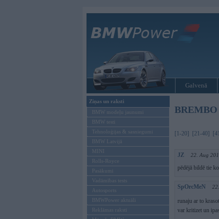
Galvenā
Ziņas un raksti
BREMBO ba
BMW modeļu jaunumi
BMW testi
Tehnoloģijas & sasniegumi
[1-20]
[21-40]
[4
BMW Latvijā
MINI
JZ
22. Aug 201
Rolls-Royce
pēdējā bildē tie k
Pasākumi
Vadāmības tests
SpOrcMeN
22
Autosports
BMWPower aktuāli
runaju ar to krasot
Reklāmas raksti
var kritizet un ipa