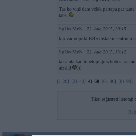
Tas ko viņš dara vēlāk pārtapa par tautā 
labs.
SpOrcMeN
22. Aug 2015, 20:15
kur var nopirkt BBS diskiem centrinju u
SpOrcMeN
22. Aug 2015, 13:12
ta sajuta kad tu ietopi greizhoties no ka
aizslid
)))
[1-20]
[21-40]
41-60
[61-80]
[81-98]
Tikai reģistrēti lietotāj
Reģi