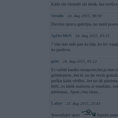
Kāds cits vienmēr zin labāk, kur svešu 
viesulis
24. Aug 2015, 08:58
Dievinu sporca galerijas, tas katrā pow
SpOrcMeN
24. Aug 2015, 03:15
7 viss stav tads pats ka bija, ko tev vaja
ko pardevu.
geits
24. Aug 2015, 01:12
Es varbūt kautko nesaprotu,bet,ja man n
grūtdieņiem...bet tā ,nu tās vecās grabažas
piešķir kādu vērtību...bet tas tik pārdom
tērēt...es labāk nodzertu ar maukām...bet 
pārdomas...Sporc,visa cieņa..
Lafter
23. Aug 2015, 23:43
Ņeuvažaješ sporc
Iepisīsi jaun