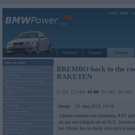
Sveiks,
Viesi!
Ie
Galvenā
Forums
Galerijas
Ziņas un raksti
BREMBO back to the root
BMW modeļu jaunumi
RAKETEN
BMW testi
Tehnoloģijas & sasniegumi
BMW Latvijā
[1-20]
[21-40]
41-60
[61-80]
[81-98]
MINI
Rolls-Royce
Pasākumi
image
24. Aug 2015, 14:16
Vadāmības tests
Alpinas audums nav pieejams, ASV pirms
Autosports
tas jau sen iztirgots un ari N/A. Savam 
BMWPower aktuāli
bet cilveks kas to darija otro reizi to ned
Reklāmas raksti