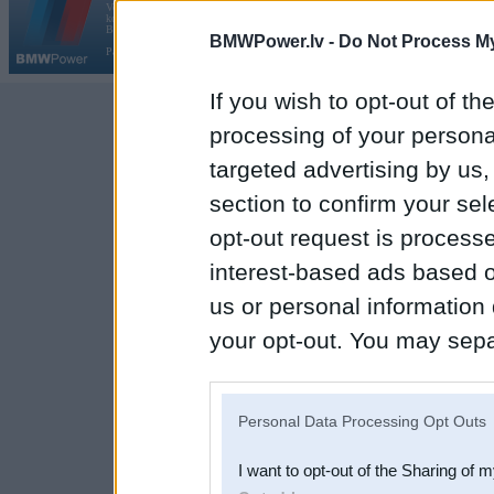
Vortāls BMWPower.lv darbojas
kopš 2002. gada 14. maija. Tas nav auto klubs un nav saistīts ar
Galvena
|
Fo
BMW AG.
BMWPower.lv -
Do Not Process My
Par BMWPower
|
Kontakti
|
Reklāma
If you wish to opt-out of the
processing of your personal
targeted advertising by us
section to confirm your sel
opt-out request is proces
interest-based ads based o
us or personal information d
your opt-out. You may separ
disclosure of your personal
IAB’s list of downstream pa
Personal Data Processing Opt Outs
also be disclosed by us to 
I want to opt-out of the Sharing of 
Downstream Participants
th