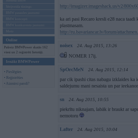
Mēneša BMW
http://imagizer.imageshack.us/v2/800x
Sērijveida tūnings
BMW pasaules jaunumi
ka ari pasi Recaro kresli e28 naca taa
BMW koncepti
plastmasam.
BMW konkurentu jaunumi
Moto
http://ru.bavariancar.lv/forum/attachme
Online
noisex
24. Aug 2015, 13:26
Pašreiz BMWPower skatās 162
viesi un 2 reģistrēti lietotāji.
NOMER 17ij.
Ienākt BMWPower
SpOrcMeN
24. Aug 2015, 12:14
• Pieslēgties
• Reģistrēties
par cik ipashi citas nabagu izklaides ka
• Aizmirsi paroli?
saldejumu mani nesaista un par ieekano
sn
24. Aug 2015, 10:55
piekrītu niknajam, labāk ir braukt ar s
nemotoru
Lafter
24. Aug 2015, 10:04