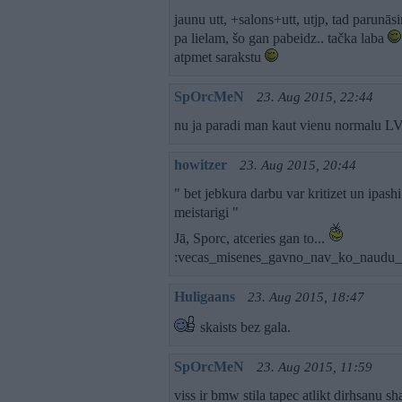
jaunu utt, +salons+utt, utjp, tad parunā
pa lielam, šo gan pabeidz.. tačka laba
atpmet sarakstu
SpOrcMeN
23. Aug 2015, 22:44
nu ja paradi man kaut vienu normalu LV 
howitzer
23. Aug 2015, 20:44
" bet jebkura darbu var kritizet un ipashi
meistarigi "
Jā, Sporc, atceries gan to...
:vecas_misenes_gavno_nav_ko_naudu_te
Huligaans
23. Aug 2015, 18:47
skaists bez gala.
SpOrcMeN
23. Aug 2015, 11:59
viss ir bmw stila tapec atlikt dirhsanu