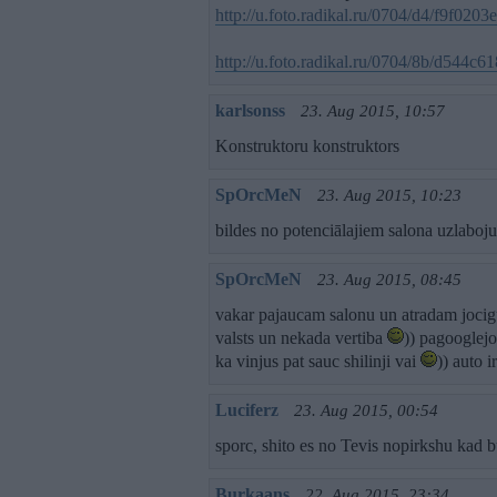
http://u.foto.radikal.ru/0704/d4/f9f0203e
http://u.foto.radikal.ru/0704/8b/d544c6
karlsonss
23. Aug 2015, 10:57
Konstruktoru konstruktors
SpOrcMeN
23. Aug 2015, 10:23
bildes no potenciālajiem salona uzlaboj
SpOrcMeN
23. Aug 2015, 08:45
vakar pajaucam salonu un atradam jocigu 
valsts un nekada vertiba
)) pagooglejot
ka vinjus pat sauc shilinji vai
)) auto i
Luciferz
23. Aug 2015, 00:54
sporc, shito es no Tevis nopirkshu kad b
Burkaans
22. Aug 2015, 23:34