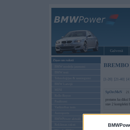
Galvenā
Ziņas un raksti
BREMBO ba
BMW modeļu jaunumi
BMW testi
Tehnoloģijas & sasniegumi
[1-20]
[21-40]
[4
BMW Latvijā
MINI
SpOrcMeN
21
Rolls-Royce
protams ka diksi b
Pasākumi
stav 2 komplekti b
Vadāmības tests
Autosports
JZ
21. Aug 201
BMWPower aktuāli
es reti kaut ko sak
BMWPower
Reklāmas raksti