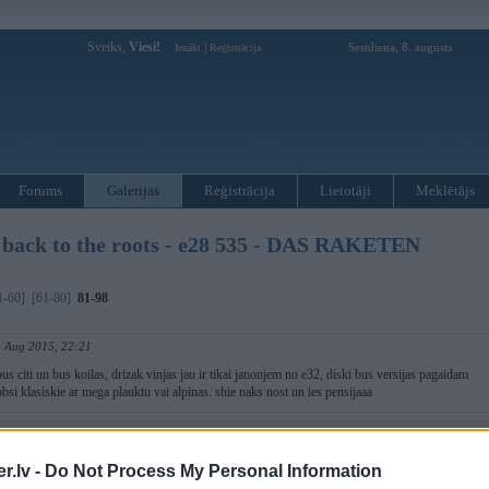
Sveiks,
Viesi!
|
Sestdiena, 8. augusts
Ienākt
Reģistrācija
Forums
Galerijas
Reģistrācija
Lietotāji
Meklētājs
ck to the roots - e28 535 - DAS RAKETEN
1-60]
[61-80]
81-98
. Aug 2015, 22:21
us citi un bus koilas, drizak vinjas jau ir tikai janonjem no e32, diski bus versijas pagaidam
bsi klasiskie ar mega plauktu vai alpinas. shie naks nost un ies pensijaaa
5, 21:31
u par diskiem, bet te tie ir galīgi nevietā...
.lv -
Do Not Process My Personal Information