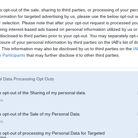
 ar tām kniedēm? tiešām oriģināli tur tādas bija?
to opt-out of the sale, sharing to third parties, or processing of your per
g 2015, 21:31
formation for targeted advertising by us, please use the below opt-out s
r selection. Please note that after your opt-out request is processed y
eing interest-based ads based on personal information utilized by us or
g 2015, 21:26
disclosed to third parties prior to your opt-out. You may separately opt-
losure of your personal information by third parties on the IAB’s list of
ensu un riteņus vaig citus! tas taa viedoklis tiiri subjektiivs daargais :mca:
. This information may also be disclosed by us to third parties on the
IA
Participants
that may further disclose it to other third parties.
 2015, 21:03
s visus šos vecos šrotus izsmēja, tagad pašam beidzot širmis ciet
l Data Processing Opt Outs
2015, 20:46
avasu
o opt-out of the Sharing of my personal data.
In
g 2015, 20:46
o opt-out of the Sale of my Personal Data.
In
. Aug 2015, 20:40
a tu es ikosmonauts tad nevajag jo man jau ir citi piedavajushi kautko esmu nopircis kautko
to opt-out of processing my Personal Data for Targeted
see 17 +
ing.