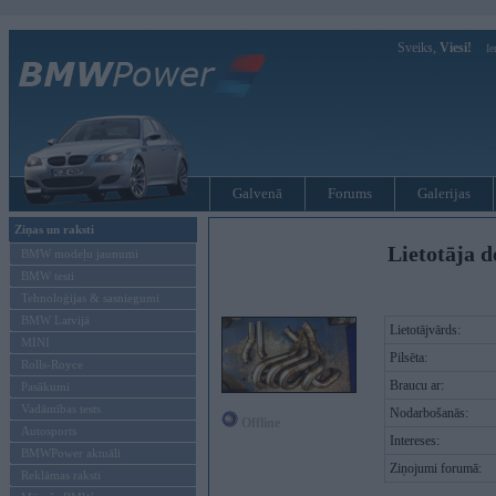
Sveiks,
Viesi!
Ie
Galvenā
Forums
Galerijas
Ziņas un raksti
Lietotāja d
BMW modeļu jaunumi
BMW testi
Tehnoloģijas & sasniegumi
BMW Latvijā
Lietotājvārds:
MINI
Pilsēta:
Rolls-Royce
Braucu ar:
Pasākumi
Vadāmības tests
Nodarbošanās:
Offline
Autosports
Intereses:
BMWPower aktuāli
Ziņojumi forumā:
Reklāmas raksti