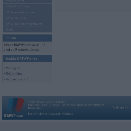
Mēneša BMW
Sērijveida tūnings
BMW pasaules jaunumi
BMW koncepti
BMW konkurentu jaunumi
Moto
Online
Pašreiz BMWPower skatās 195
viesi un 9 reģistrēti lietotāji.
Ienākt BMWPower
• Pieslēgties
• Reģistrēties
• Aizmirsi paroli?
Vortāls BMWPower.lv darbojas
kopš 2002. gada 14. maija. Tas nav auto klubs un nav saistīts ar
Galvena
|
Fo
BMW AG.
Par BMWPower
|
Kontakti
|
Reklāma