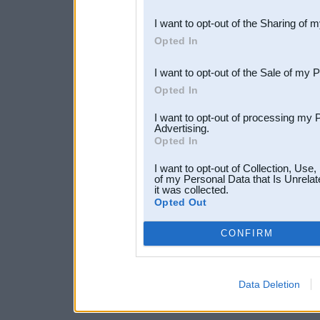
also be disclosed by us to 
I want to opt-out of the Sharing of 
Downstream Participants
th
Opted In
third parties.
I want to opt-out of the Sale of my 
Opted In
I want to opt-out of processing my 
Advertising.
Opted In
I want to opt-out of Collection, Use
of my Personal Data that Is Unrelat
it was collected.
Opted Out
CONFIRM
Data Deletion