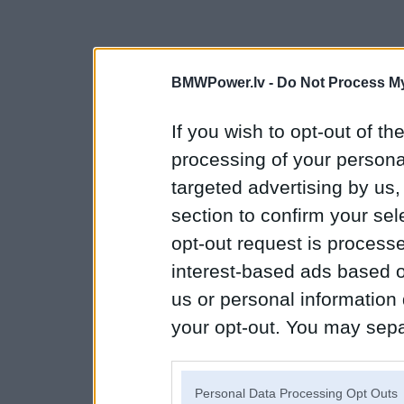
BMWPower.lv -
Do Not Process My
If you wish to opt-out of the
processing of your personal
targeted advertising by us
section to confirm your sel
opt-out request is proces
interest-based ads based o
us or personal information d
your opt-out. You may separ
disclosure of your personal
IAB’s list of downstream pa
Personal Data Processing Opt Outs