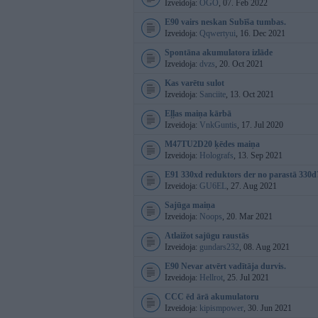
Izveidoja:
OGO
, 07. Feb 2022
E90 vairs neskan Subīša tumbas.
Izveidoja:
Qqwertyui
, 16. Dec 2021
Spontāna akumulatora izlāde
Izveidoja:
dvzs
, 20. Oct 2021
Kas varētu sulot
Izveidoja:
Sanciite
, 13. Oct 2021
Eļļas maiņa kārbā
Izveidoja:
VnkGuntis
, 17. Jul 2020
M47TU2D20 ķēdes maiņa
Izveidoja:
Holografs
, 13. Sep 2021
E91 330xd reduktors der no parastā 330d
Izveidoja:
GU6EL
, 27. Aug 2021
Sajūga maiņa
Izveidoja:
Noops
, 20. Mar 2021
Atlaižot sajūgu raustās
Izveidoja:
gundars232
, 08. Aug 2021
E90 Nevar atvērt vadītāja durvis.
Izveidoja:
Hellrot
, 25. Jul 2021
CCC ēd ārā akumulatoru
Izveidoja:
kipismpower
, 30. Jun 2021