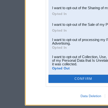
also be disclosed by us to 
I want to opt-out of the Sharing of 
Downstream Participants
th
Opted In
third parties.
I want to opt-out of the Sale of my 
Opted In
I want to opt-out of processing my 
Advertising.
Opted In
I want to opt-out of Collection, Use
of my Personal Data that Is Unrelat
it was collected.
Opted Out
CONFIRM
Data Deletion