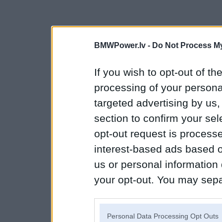
BMWPower.lv -
Do Not Process My
If you wish to opt-out of the
processing of your personal
targeted advertising by us
section to confirm your sel
opt-out request is proces
interest-based ads based o
us or personal information d
your opt-out. You may separ
disclosure of your personal
IAB’s list of downstream pa
Personal Data Processing Opt Outs