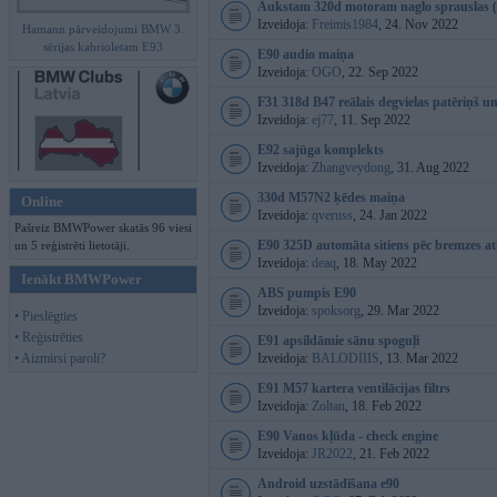
Aukstam 320d motoram naglo sprauslas
(
Izveidoja:
Freimis1984
, 24. Nov 2022
Hamann pārveidojumi BMW 3.
sērijas kabrioletam E93
E90 audio maiņa
Izveidoja:
OGO
, 22. Sep 2022
F31 318d B47 reālais degvielas patēriņš 
Izveidoja:
ej77
, 11. Sep 2022
E92 sajūga komplekts
Izveidoja:
Zhangveydong
, 31. Aug 2022
330d M57N2 ķēdes maiņa
Online
Izveidoja:
qveruss
, 24. Jan 2022
Pašreiz BMWPower skatās 96 viesi
E90 325D automāta sitiens pēc bremzes at
un 5 reģistrēti lietotāji.
Izveidoja:
deaq
, 18. May 2022
Ienākt BMWPower
ABS pumpis E90
Izveidoja:
spoksorg
, 29. Mar 2022
• Pieslēgties
• Reģistrēties
E91 apsildāmie sānu spoguļi
• Aizmirsi paroli?
Izveidoja:
BALODIIIS
, 13. Mar 2022
E91 M57 kartera ventilācijas filtrs
Izveidoja:
Zoltan
, 18. Feb 2022
E90 Vanos kļūda - check engine
Izveidoja:
JR2022
, 21. Feb 2022
Android uzstādīšana e90