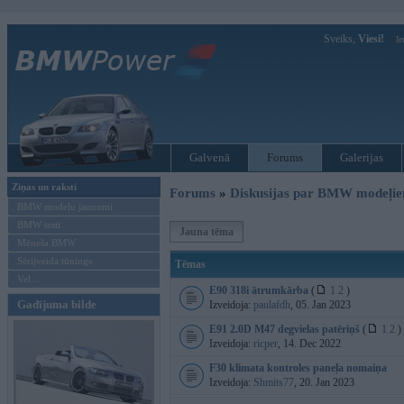
Sveiks,
Viesi!
Ie
Galvenā
Forums
Galerijas
Ziņas un raksti
Forums
»
Diskusijas par BMW modeļi
BMW modeļu jaunumi
BMW testi
Jauna tēma
Mēneša BMW
Sērijveida tūnings
Tēmas
Vel...
E90 318i ātrumkārba
(
1
2
)
Gadījuma bilde
Izveidoja:
paulafdh
, 05. Jan 2023
E91 2.0D M47 degvielas patēriņš
(
1
2
)
Izveidoja:
ricper
, 14. Dec 2022
F30 klimata kontroles paneļa nomaiņa
Izveidoja:
Shmits77
, 20. Jan 2023