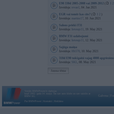
E90 330d 2005-2008 vai 2009-2012
(
1
2
Izveidoja:
revan1
, 04. Jan 2021
EGR vai tomēr kas cits?
(
1
2
)
Izveidoja:
martins17
, 10. Jun 2021
Salons priekš F31
Izveidoja:
lietotajs11
, 19. May 2021
BMW F31 uzlabojumi
Izveidoja:
lietotajs11
, 12. May 2021
Sajūga maiņa
Izveidoja:
Hb570
, 10. May 2021
318d E90 tukšgaitā vajag 4000 apgriezien
Izveidoja:
SKL
, 08. May 2021
Jauna tēma
Vortāls BMWPower.lv darbojas
kopš 2002. gada 14. maija. Tas nav auto klubs un nav saistīts ar
Galvena
|
Fo
BMW AG.
Par BMWPower
|
Kontakti
|
Reklāma