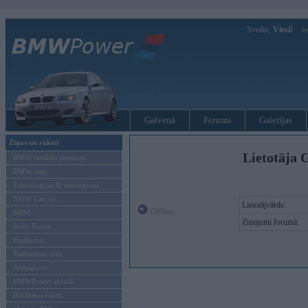
Sveiks,
Viesi!
Ie
Galvenā
Forums
Galerijas
Ziņas un raksti
Lietotāja 
BMW modeļu jaunumi
BMW testi
Tehnoloģijas & sasniegumi
BMW Latvijā
Lietotājvārds:
Offline
MINI
Ziņojumi forumā:
Rolls-Royce
Pasākumi
Vadāmības tests
Autosports
BMWPower aktuāli
Reklāmas raksti