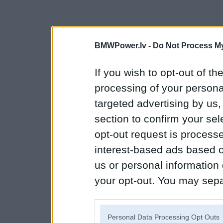
BMWPower.lv -
Do Not Process My
If you wish to opt-out of the
processing of your personal
targeted advertising by us
section to confirm your sel
opt-out request is proces
interest-based ads based o
us or personal information d
your opt-out. You may separ
disclosure of your personal
IAB’s list of downstream pa
Personal Data Processing Opt Outs