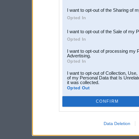
also be disclosed by us to 
I want to opt-out of the Sharing of 
Downstream Participants
th
Opted In
third parties.
I want to opt-out of the Sale of my 
Opted In
I want to opt-out of processing my 
Advertising.
Opted In
I want to opt-out of Collection, Use
of my Personal Data that Is Unrelat
it was collected.
Opted Out
CONFIRM
Data Deletion