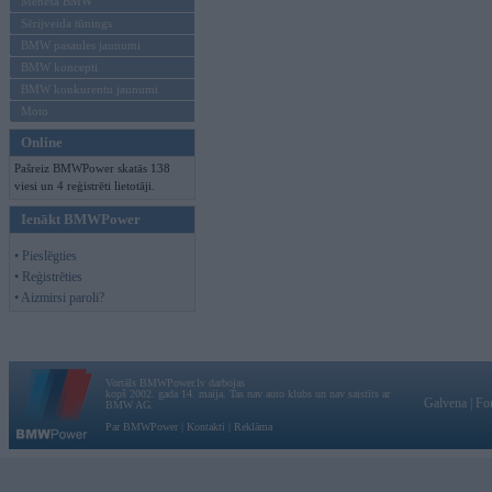
Mēneša BMW
Sērijveida tūnings
BMW pasaules jaunumi
BMW koncepti
BMW konkurentu jaunumi
Moto
Online
Pašreiz BMWPower skatās 138
viesi un 4 reģistrēti lietotāji.
Ienākt BMWPower
• Pieslēgties
• Reģistrēties
• Aizmirsi paroli?
Vortāls BMWPower.lv darbojas
kopš 2002. gada 14. maija. Tas nav auto klubs un nav saistīts ar
Galvena
|
Fo
BMW AG.
Par BMWPower
|
Kontakti
|
Reklāma