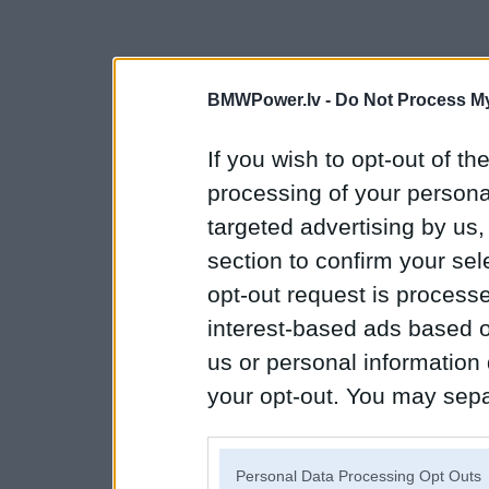
BMWPower.lv -
Do Not Process My
If you wish to opt-out of the
processing of your personal
targeted advertising by us
section to confirm your sel
opt-out request is proces
interest-based ads based o
us or personal information d
your opt-out. You may separ
disclosure of your personal
IAB’s list of downstream pa
Personal Data Processing Opt Outs