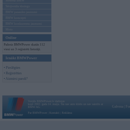
Mēneša BMW
Sērijveida tūnings
BMW pasaules jaunumi
BMW koncepti
BMW konkurentu jaunumi
Moto
Online
Pašreiz BMWPower skatās 112
viesi un 3 reģistrēti lietotāji.
Ienākt BMWPower
• Pieslēgties
• Reģistrēties
• Aizmirsi paroli?
Vortāls BMWPower.lv darbojas
kopš 2002. gada 14. maija. Tas nav auto klubs un nav saistīts ar
Galvena
|
Fo
BMW AG.
Par BMWPower
|
Kontakti
|
Reklāma