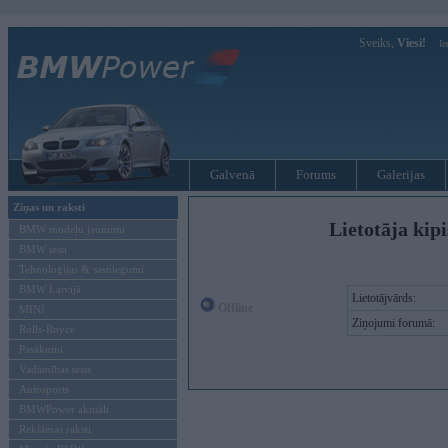
Sveiks,
Viesi!
Ie
Galvenā
Forums
Galerijas
Ziņas un raksti
Lietotāja kip
BMW modeļu jaunumi
BMW testi
Tehnoloģijas & sasniegumi
BMW Latvijā
Lietotājvārds:
Offline
MINI
Ziņojumi forumā:
Rolls-Royce
Pasākumi
Vadāmības tests
Autosports
BMWPower aktuāli
Reklāmas raksti