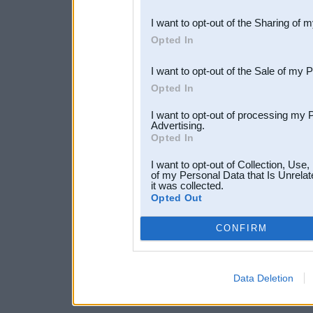
also be disclosed by us to 
I want to opt-out of the Sharing of 
Downstream Participants
th
Opted In
third parties.
I want to opt-out of the Sale of my 
Opted In
I want to opt-out of processing my 
Advertising.
Opted In
I want to opt-out of Collection, Use
of my Personal Data that Is Unrelat
it was collected.
Opted Out
CONFIRM
Data Deletion