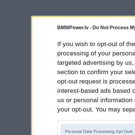
BMWPower.lv -
Do Not Process My
If you wish to opt-out of the
processing of your personal
targeted advertising by us
section to confirm your sel
opt-out request is proces
interest-based ads based o
us or personal information d
your opt-out. You may separ
disclosure of your personal
IAB’s list of downstream pa
Personal Data Processing Opt Outs