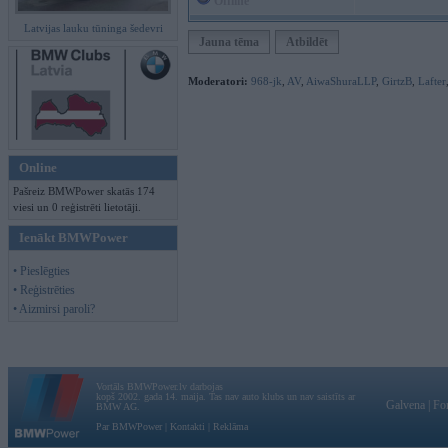
Offline
Latvijas lauku tūninga šedevri
Jauna tēma
Atbildēt
Moderatori:
968-jk
,
AV
,
AiwaShuraLLP
,
GirtzB
,
Lafter
Online
Pašreiz BMWPower skatās 174
viesi un 0 reģistrēti lietotāji.
Ienākt BMWPower
• Pieslēgties
• Reģistrēties
• Aizmirsi paroli?
Vortāls BMWPower.lv darbojas
kopš 2002. gada 14. maija. Tas nav auto klubs un nav saistīts ar
Galvena
|
Fo
BMW AG.
Par BMWPower
|
Kontakti
|
Reklāma