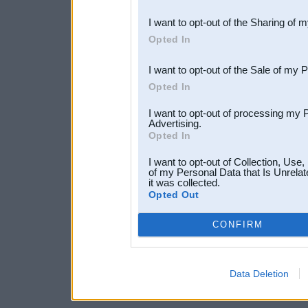
also be disclosed by us to 
I want to opt-out of the Sharing of 
Downstream Participants
th
Opted In
third parties.
I want to opt-out of the Sale of my 
Opted In
I want to opt-out of processing my 
Advertising.
Opted In
I want to opt-out of Collection, Use
of my Personal Data that Is Unrelat
it was collected.
Opted Out
CONFIRM
Data Deletion