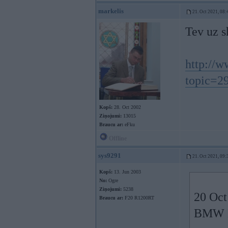
markelis
21. Oct 2021, 08:
Tev uz s
http://
topic=29
Kopš:
28. Oct 2002
Ziņojumi:
13015
Braucu ar:
eFku
Offline
sys9291
21. Oct 2021, 09:
Kopš:
13. Jun 2003
No:
Ogre
Ziņojumi:
5238
20 Oct
Braucu ar:
F20 R1200RT
BMW E