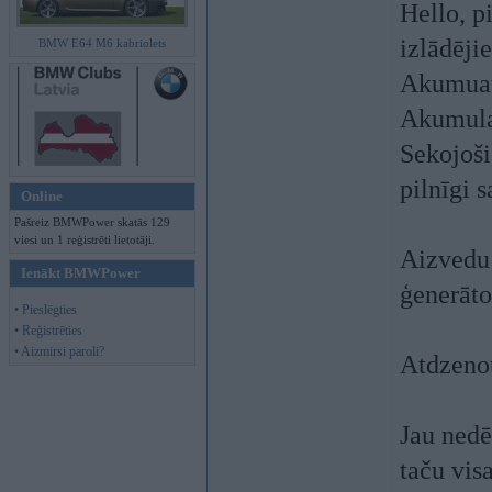
Hello, p
izlādēji
BMW E64 M6 kabriolets
Akumuato
Akumulat
Sekojoši
pilnīgi s
Online
Pašreiz BMWPower skatās 129
viesi un 1 reģistrēti lietotāji.
Aizvedu 
Ienākt BMWPower
ģenerāto
• Pieslēgties
• Reģistrēties
• Aizmirsi paroli?
Atdzenot
Jau nedē
taču vis