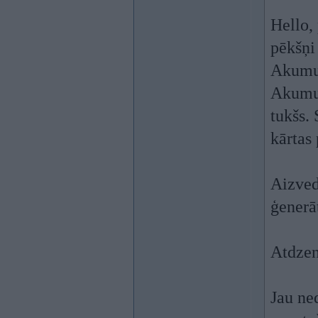
Hello,
pēkšņi
Akumua
Akumul
tukšs.
kārtas 
Aizved
ģenerā
Atdzen
Jau ne