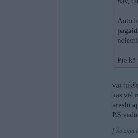
nav, t
Auto h
pagaid
neiem
Pie kā 
vai tukš
kas vēl 
krēslu a
P.S vadu
[ Šo ziņu 