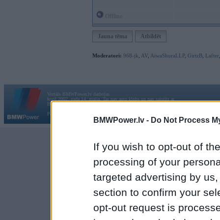
Offline
Jauna tēma
Atbildēt
Moderatori:
968-jk
,
AV
,
AiwaShuraLLP
,
GirtzB
,
Lafter
Vortāls BMWPower.lv darbojas
kopš 2002. gada 14. maija. Tas nav auto klubs un nav saistīts ar
Galvena
|
Fo
BMW AG.
Par BMWPower
|
Kontakti
|
Reklāma
BMWPower.lv -
Do Not Process My
If you wish to opt-out of the
processing of your personal
targeted advertising by us
section to confirm your sel
opt-out request is proces