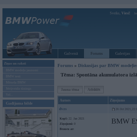
Sveiks,
Viesi!
Ie
Galvenā
Forums
Galerijas
Ziņas un raksti
Forums
»
Diskusijas par BMW modeļi
BMW modeļu jaunumi
Tēma: Spontāna akumulatora izl
BMW testi
Mēneša BMW
Sērijveida tūnings
Jauna tēma
Atbildēt
Vel...
Autors
Ziņojums
Gadījuma bilde
dvzs
20. Oct 2021, 22:
Kopš:
22. Jan 2021
BMW E9
Ziņojumi:
0
Braucu ar: