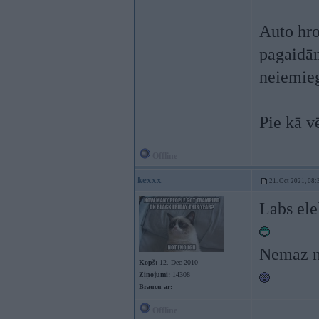
Auto hro
pagaidām
neiemie
Pie kā v
Offline
kexxx
21. Oct 2021, 08:
Labs ele
Nemaz ne
Kopš:
12. Dec 2010
Ziņojumi:
14308
Braucu ar:
Offline