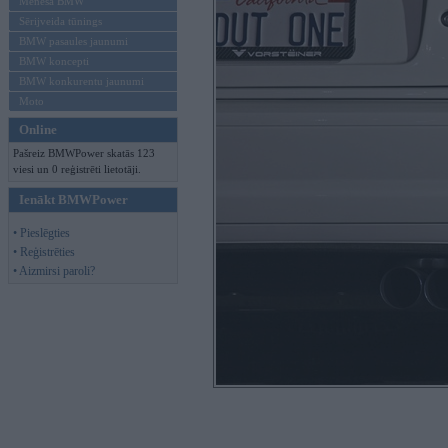
Mēneša BMW
Sērijveida tūnings
BMW pasaules jaunumi
BMW koncepti
BMW konkurentu jaunumi
Moto
Online
Pašreiz BMWPower skatās 123
viesi un 0 reģistrēti lietotāji.
Ienākt BMWPower
• Pieslēgties
• Reģistrēties
• Aizmirsi paroli?