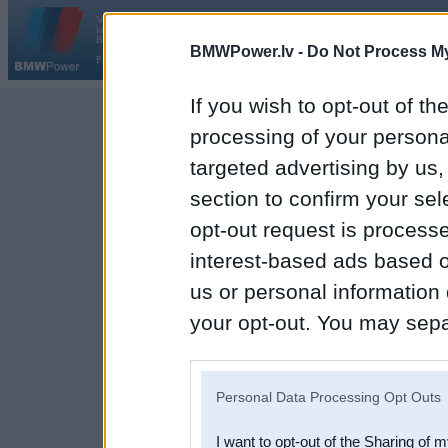
Vortāls BMWPower.lv darbojas
kopš 2002. gada 14. maija. Tas nav auto klubs un nav saistīts ar
Galvena
|
Fo
BMW AG.
BMWPower.lv -
Do Not Process My
Par BMWPower
|
Kontakti
|
Reklāma
If you wish to opt-out of the
processing of your personal
targeted advertising by us
section to confirm your sel
opt-out request is proces
interest-based ads based o
us or personal information d
your opt-out. You may separ
disclosure of your personal
IAB’s list of downstream pa
Personal Data Processing Opt Outs
also be disclosed by us to 
I want to opt-out of the Sharing of 
Downstream Participants
th