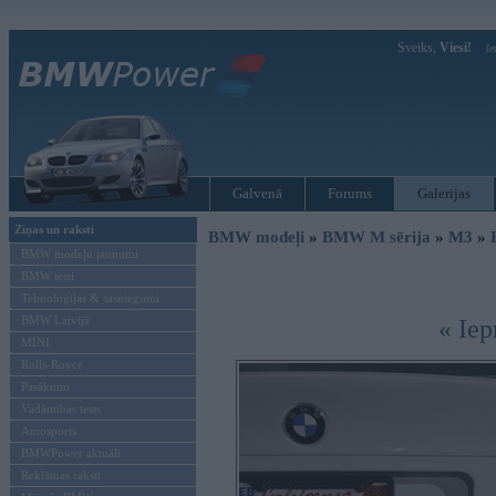
Sveiks,
Viesi!
Ie
Galvenā
Forums
Galerijas
Ziņas un raksti
BMW modeļi
»
BMW M sērija
»
M3
»
BMW modeļu jaunumi
BMW testi
Tehnoloģijas & sasniegumi
BMW Latvijā
« Iep
MINI
Rolls-Royce
Pasākumi
Vadāmības tests
Autosports
BMWPower aktuāli
Reklāmas raksti