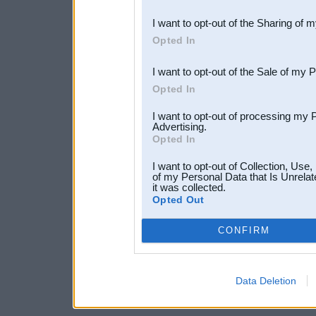
also be disclosed by us to 
I want to opt-out of the Sharing of 
Downstream Participants
th
Opted In
third parties.
I want to opt-out of the Sale of my 
Opted In
I want to opt-out of processing my 
Advertising.
Opted In
I want to opt-out of Collection, Use
of my Personal Data that Is Unrelat
it was collected.
Opted Out
CONFIRM
Data Deletion