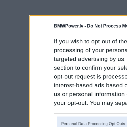
BMWPower.lv -
Do Not Process My
If you wish to opt-out of the
processing of your personal
targeted advertising by us
section to confirm your sel
opt-out request is proces
interest-based ads based o
us or personal information d
your opt-out. You may separ
disclosure of your personal
IAB’s list of downstream pa
Personal Data Processing Opt Outs