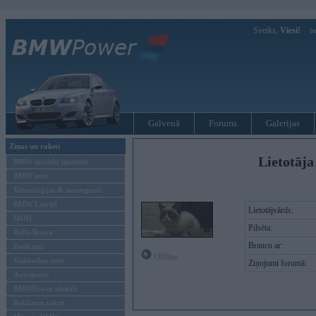
Sveiks,
Viesi!
Ie
Galvenā
Forums
Galerijas
Ziņas un raksti
Lietotāja
BMW modeļu jaunumi
BMW testi
Tehnoloģijas & sasniegumi
BMW Latvijā
Lietotājvārds:
MINI
Pilsēta:
Rolls-Royce
Braucu ar:
Pasākumi
Offline
Vadāmības tests
Ziņojumi forumā:
Autosports
BMWPower aktuāli
Reklāmas raksti