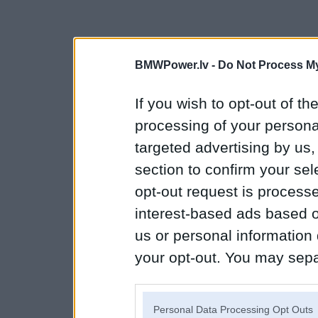
BMWPower.lv -
Do Not Process My
If you wish to opt-out of the
processing of your personal
targeted advertising by us
section to confirm your sel
opt-out request is proces
interest-based ads based o
us or personal information d
your opt-out. You may separ
disclosure of your personal
IAB’s list of downstream pa
Personal Data Processing Opt Outs