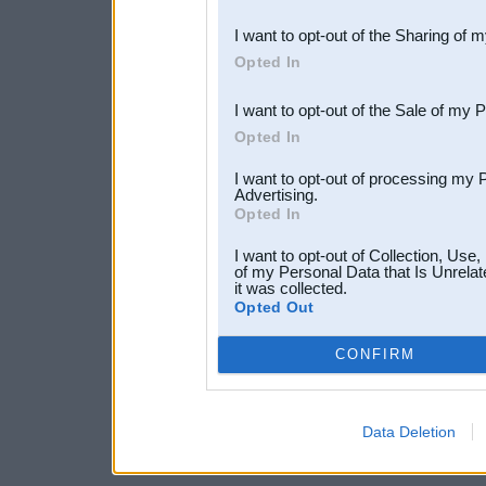
also be disclosed by us to 
I want to opt-out of the Sharing of 
Downstream Participants
th
Opted In
third parties.
I want to opt-out of the Sale of my 
Opted In
I want to opt-out of processing my 
Advertising.
Opted In
I want to opt-out of Collection, Use
of my Personal Data that Is Unrelat
it was collected.
Opted Out
CONFIRM
Data Deletion