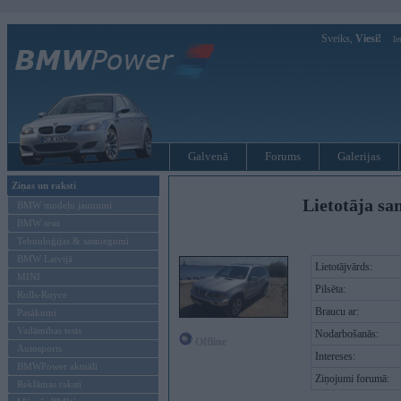
Sveiks,
Viesi!
Ie
Galvenā
Forums
Galerijas
Ziņas un raksti
Lietotāja sa
BMW modeļu jaunumi
BMW testi
Tehnoloģijas & sasniegumi
BMW Latvijā
Lietotājvārds:
MINI
Pilsēta:
Rolls-Royce
Braucu ar:
Pasākumi
Vadāmības tests
Nodarbošanās:
Offline
Autosports
Intereses:
BMWPower aktuāli
Ziņojumi forumā:
Reklāmas raksti