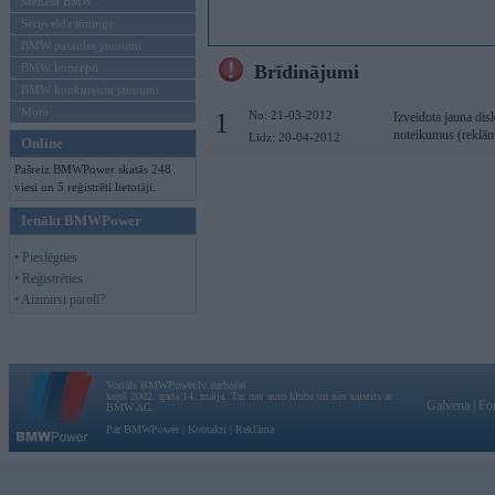
Mēneša BMW
Sērijveida tūnings
BMW pasaules jaunumi
BMW koncepti
Brīdinājumi
BMW konkurentu jaunumi
Moto
1
No: 21-03-2012
Izveidota jauna dis
noteikumus (reklām
Līdz: 20-04-2012
Online
Pašreiz BMWPower skatās 248
viesi un 5 reģistrēti lietotāji.
Ienākt BMWPower
• Pieslēgties
• Reģistrēties
• Aizmirsi paroli?
Vortāls BMWPower.lv darbojas
kopš 2002. gada 14. maija. Tas nav auto klubs un nav saistīts ar
Galvena
|
Fo
BMW AG.
Par BMWPower
|
Kontakti
|
Reklāma