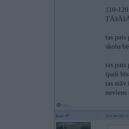
110-120 
TĀāĀāĀd
tas pats
skolu/bē
tas pat
īpaši bī
tas stāv
neviens 
Offline
Bude
12. Mar 2009, 13