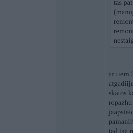
tas pa
(manup
remontu
remont
nestaig
ar tiem 
atgadiij
skatos k
ropazhu 
jaapstei
pamaniit
tad taa 