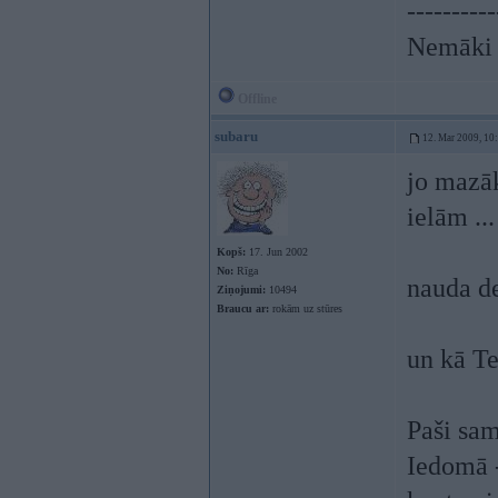
----------
Nemāki b
Offline
subaru
12. Mar 2009, 10
jo mazā
ielām ...
Kopš:
17. Jun 2002
No:
Rīga
nauda de
Ziņojumi:
10494
Braucu ar:
rokām uz stūres
un kā Te
Paši sam
Iedomā -