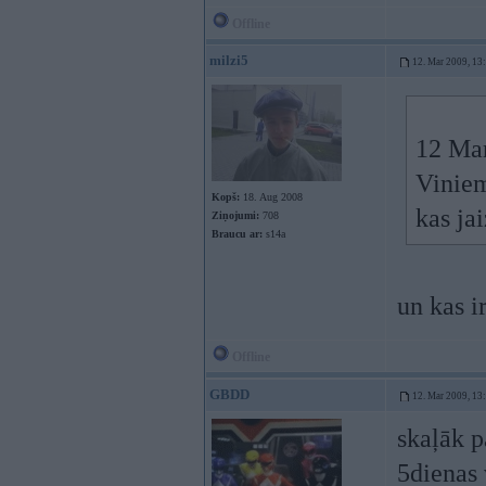
Offline
milzi5
12. Mar 2009, 13
12 Mar
Viniem
Kopš:
18. Aug 2008
kas jai
Ziņojumi:
708
Braucu ar:
s14a
un kas i
Offline
GBDD
12. Mar 2009, 13
skaļāk p
5dienas 