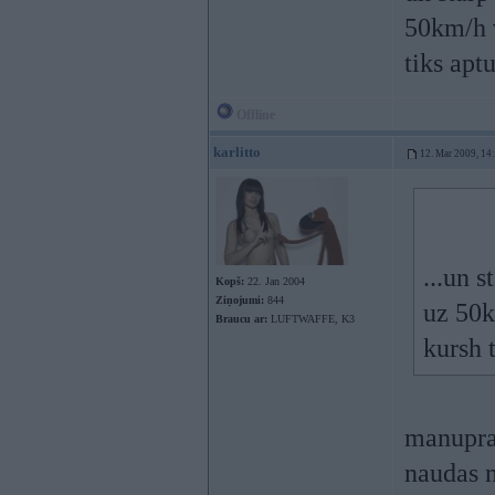
50km/h v
tiks apt
Offline
karlitto
12. Mar 2009, 14
...un 
Kopš:
22. Jan 2004
Ziņojumi:
844
uz 50k
Braucu ar:
LUFTWAFFE, K3
kursh 
manupraa
naudas n