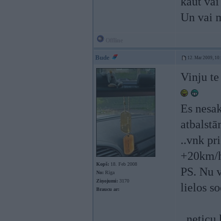
kaut vai
Un vai m
Offline
Bude
12. Mar 2009, 10
Vinju te
Es nesak
atbalst
..vnk pr
+20km/h 
Kopš:
18. Feb 2008
PS. Nu v
No:
Rīga
Ziņojumi:
3170
lielos s
Braucu ar:
..neticu