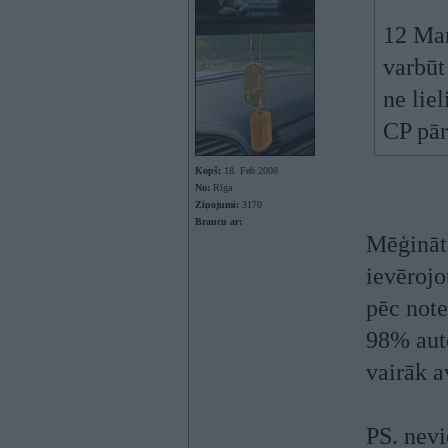
12 Mar
varbūt
ne lie
CP pārs
Kopš:
18. Feb 2008
No:
Rīga
Ziņojumi:
3170
Braucu ar:
Mēģināt 
ievēroj
pēc note
98% auto
vairāk a
PS. nev