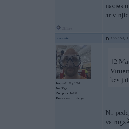
nācies m
ar vinji
Offline
hronists
12. Mar 2009, 13
12 Mar
Viniem
kas jai
Kopš:
01. Sep 2008
No:
Rīga
Ziņojumi:
14820
Braucu ar:
Svensk hjul
No pēdēj
vainīgs