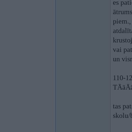
es pat
ātrums
piem., 
atdalī
krusto
vai pa
un vis
110-12
TĀāĀāĀ
tas pa
skolu/