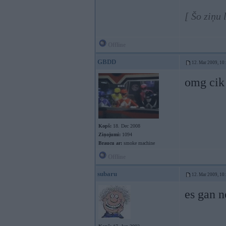
[ Šo ziņu
Offline
GBDD
12. Mar 2009, 10
omg cik
Kopš:
18. Dec 2008
Ziņojumi:
1094
Braucu ar:
smoke machine
Offline
subaru
12. Mar 2009, 10
es gan n