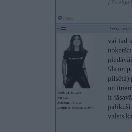
[ Šo ziņu
Offline
sn
12. Mar 2009, 10
vai tad 
noķerša
piedāvāj
5ls un p
pilsētā)
un itnem
Kopš:
24. Jul 2008
ir jāsav
No:
Rīga
Ziņojumi:
1879753
palikuši
Braucu ar:
nekrāsotu BMW :(
valsts k