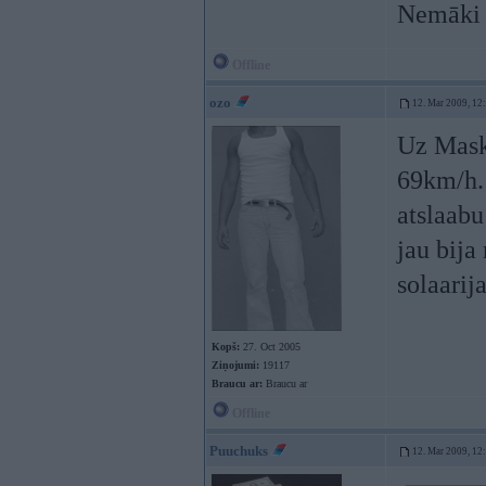
Nemāki b
Offline
ozo
12. Mar 2009, 12
Uz Maska
69km/h. 
atslaab
jau bija
solaarij
Kopš:
27. Oct 2005
Ziņojumi:
19117
Braucu ar:
Braucu ar
Offline
Puuchuks
12. Mar 2009, 12