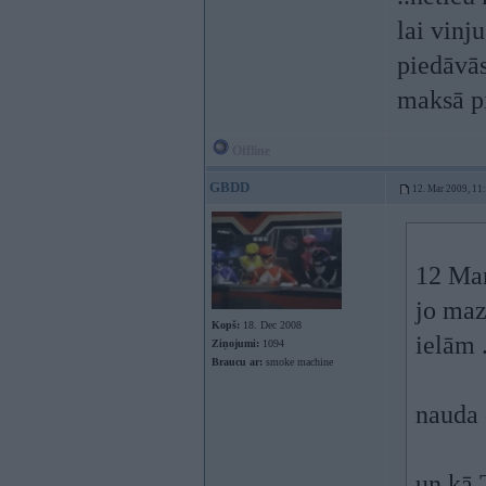
lai vinj
piedāvās
maksā p
Offline
GBDD
12. Mar 2009, 11
12 Mar
jo maz
Kopš:
18. Dec 2008
ielām .
Ziņojumi:
1094
Braucu ar:
smoke machine
nauda 
un kā 