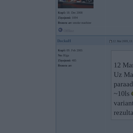
Kopš:
18. Dec 2008
Ziņojumi:
1094
Braucu ar:
smoke machine
Offline
DockuH
12. Mar 2009, 13
Kopš:
09. Feb 2005
No:
Rīga
Ziņojumi:
485
12 Mar
Braucu ar:
Uz Mas
paraad
~10ls
varian
rezult