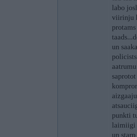
labo jos
viirinju
protams 
taads...
un saaka
policist
aatrumu 
saprotot
kompromi
aizgaaju
atsaucii
punkti t
laimiigi
un starp