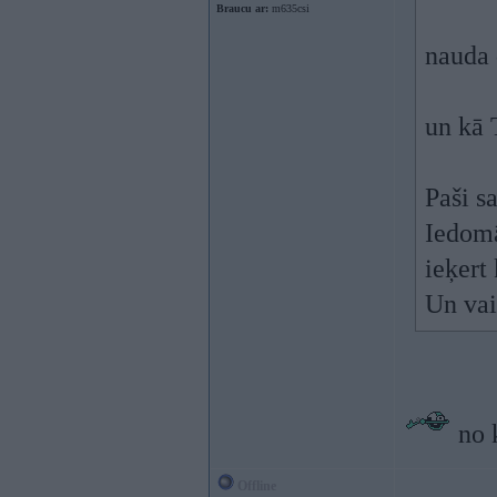
Braucu ar:
m635csi
nauda 
un kā 
Paši s
Iedomā
ieķert 
Un vai
no 
Offline