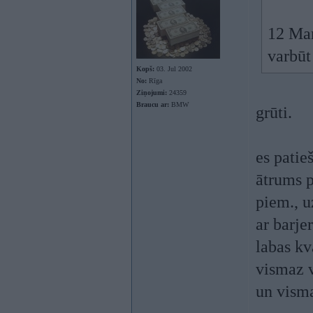
12 Mar
varbūt
Kopš:
03. Jul 2002
No:
Rīga
Ziņojumi:
24359
Braucu ar:
BMW
grūti.
es patie
ātrums p
piem., u
ar barje
labas kv
vismaz v
un vism