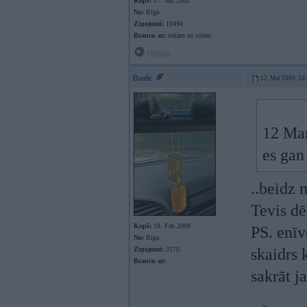
Kopš:
17. Jun 2002
No:
Rīga
Ziņojumi:
10494
Braucu ar:
rokām uz stūres
Offline
Bude
12. Mar 2009, 10
12 Mar
es gan
..beidz 
Tevis dē
Kopš:
18. Feb 2008
PS. enīv
No:
Rīga
Ziņojumi:
3170
skaidrs 
Braucu ar:
sakrāt 