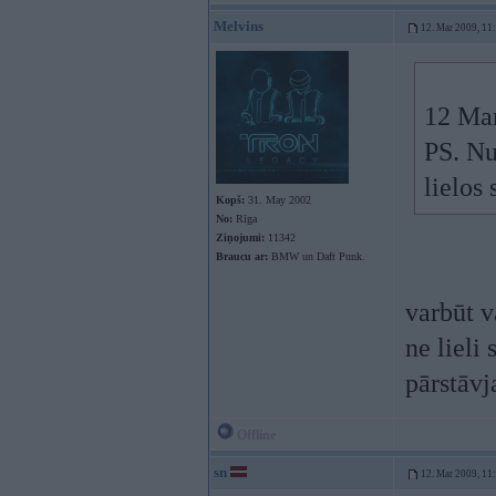
Melvins
12. Mar 2009, 11
12 Mar
PS. Nu
lielos
Kopš:
31. May 2002
No:
Rīga
Ziņojumi:
11342
Braucu ar:
BMW un Daft Punk.
varbūt 
ne lieli
pārstāvja
Offline
sn
12. Mar 2009, 11