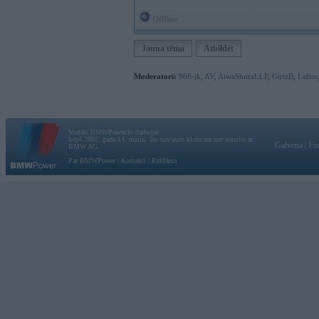
Offline
Jauna tēma
Atbildēt
Moderatori:
968-jk
,
AV
,
AiwaShuraLLP
,
GirtzB
,
Lafter
Vortāls BMWPower.lv darbojas
kopš 2002. gada 14. maija. Tas nav auto klubs un nav saistīts ar
Galvena
|
Fo
BMW AG.
Par BMWPower
|
Kontakti
|
Reklāma