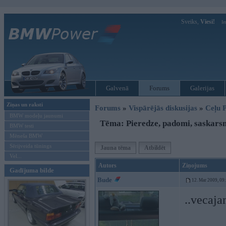
Sveiks,
Viesi!
Ie
Galvenā
Forums
Galerijas
Ziņas un raksti
Forums
»
Vispārējās diskusijas
»
Ceļu P
BMW modeļu jaunumi
Tēma: Pieredze, padomi, saskars
BMW testi
Mēneša BMW
Sērijveida tūnings
Jauna tēma
Atbildēt
Vel...
Autors
Ziņojums
Gadījuma bilde
Bude
12. Mar 2009, 09
..vecaja