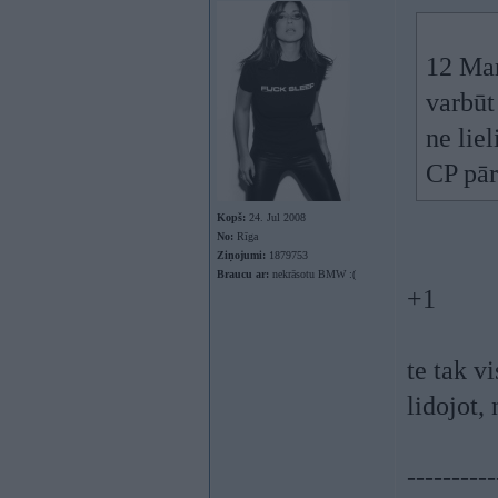
12 Mar
varbūt
ne lie
CP pārs
Kopš:
24. Jul 2008
No:
Rīga
Ziņojumi:
1879753
Braucu ar:
nekrāsotu BMW :(
+1
te tak v
lidojot, 
----------