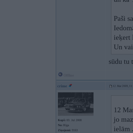
Paši s
Iedomā
ieķert 
Un vai
sūdu tu 
Offline
crime
12. Mar 2009, 11
12 Mar
jo maz
Kopš:
03. Jul 2008
No:
Rīga
ielām .
Ziņojumi:
9163