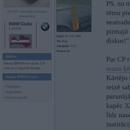
PS. nu m
tēmu pie
E34 M5 kabriolets (vienīgais
eksemplārs)
neatradu
pirmajā 
Kopš:
18. Feb 2008
diskus!"
No:
Rīga
Ziņojumi:
3170
Braucu ar:
Online
Par CP 
Pašreiz BMWPower skatās 124
mazo ķ
viesi un 2 reģistrēti lietotāji.
Kārtējo 
Ienākt BMWPower
reizē sa
• Pieslēgties
• Reģistrēties
parunāj
• Aizmirsi paroli?
kapēc 32
līdz nau
institūc