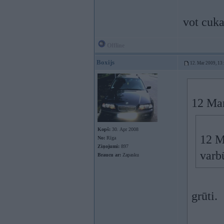
vot cuk
Offline
Boxijs
12. Mar 2009, 13
12 Mar
Kopš:
30. Apr 2008
12 M
No:
Rīga
Ziņojumi:
897
varb
Braucu ar:
Zapasku
grūti.