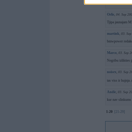
interesanti - kaut 
Orlis
,
04. Sep 20
Tjipa jaunajam M
martink
,
03. Sep
bmwpower redakci
Marco
,
03. Sep 2
Negribu izlikties 
noisex
,
03. Sep 2
tas viss ir hujnja
Andic
,
03. Sep 2
kur nav slinkums 
1-20
[21-29]