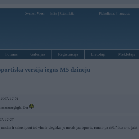
Sveiks,
Viesi!
|
Piektdiena, 7. augusts
Ienākt
Reģistrācija
Forums
Galerijas
Reģistrācija
Lietotāji
Meklētājs
ortiskā versija iegūs M5 dzinēju
 2007, 12:51
haaaaaaarghgh: Der
07, 12:27
ja masina ir sakusi puut tad vina ir vieglaka, jo metals jau izpuvis, runa ir pa e30.? lidz ar to jaiet