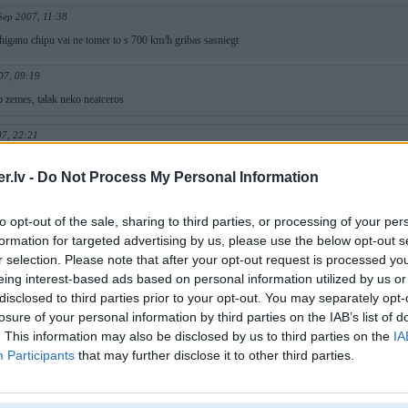
Sep 2007, 11:38
higanu chipu vai ne tomer to s 700 km/h gribas sasniegt
07, 09:19
o zemes, talak neko neatceros
07, 22:21
 visus 400
.lv -
Do Not Process My Personal Information
07, 21:55
t vismaz 350
to opt-out of the sale, sharing to third parties, or processing of your per
DD
formation for targeted advertising by us, please use the below opt-out s
Sep 2007, 21:28
r selection. Please note that after your opt-out request is processed y
eing interest-based ads based on personal information utilized by us or
c ka fanibojs ar maskacha darinatuchiganu chipu ir spejigs no e65 745 izpiezt 318 km/h
disclosed to third parties prior to your opt-out. You may separately opt-
losure of your personal information by third parties on the IAB’s list of
 2007, 15:41
. This information may also be disclosed by us to third parties on the
IA
Participants
that may further disclose it to other third parties.
07, 15:17