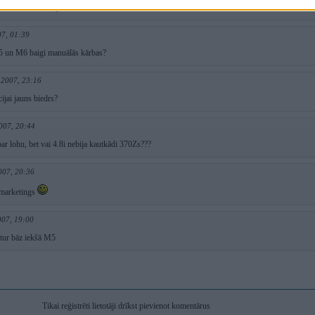
kads hibrids shtolje ???
07, 01:39
5 un M6 baigi manuālās kārbas?
 2007, 23:16
jai jauns biedrs?
007, 20:44
par lohu, bet vai 4.8i nebija kautkādi 370Zs???
007, 20:36
..marketings
007, 19:00
tur bāz iekšā M5
Tikai reģistrēti lietotāji drīkst pievienot komentārus