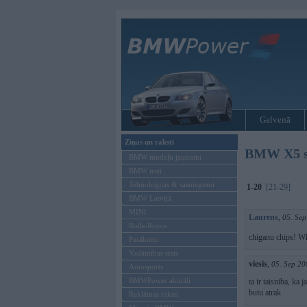
Galvenā
Ziņas un raksti
BMW X5 sp
BMW modeļu jaunumi
BMW testi
Tehnoloģijas & sasniegumi
1-20
[21-29]
BMW Latvijā
MINI
Laurens
,
05. Sep
Rolls-Royce
chiganu chips! W
Pasākumi
Vadāmības tests
viesis
,
05. Sep 20
Autosports
BMWPower aktuāli
ta ir taisniba, ka 
butu atrak
Reklāmas raksti