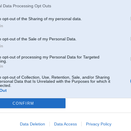
ken goood
l Data Processing Opt Outs
 2007, 15:04
o opt-out of the Sharing of my personal data.
robežojuma nav, jo Porsche arī citiem saviem modeļiem ignorē šo citu autoražotāju vienošanos
In
robežojumu
o opt-out of the Sale of my Personal Data.
 2007, 12:23
In
kapēc turbo kajanai bāzē nav ātruma ierobežotājs bet šam būs?Viņs tak kādi 280km/h tak dabūs
to opt-out of processing my Personal Data for Targeted
ing.
 2007, 12:10
In
o opt-out of Collection, Use, Retention, Sale, and/or Sharing
ersonal Data that Is Unrelated with the Purposes for which it
Sep 2007, 11:55
lected.
Out
007, 11:48
CONFIRM
āts
Sep 2007, 09:52
Data Deletion
Data Access
Privacy Policy
tomer ir smg kas ir dauz tuvak ruchkai neka automatam, shitam kas pa karbu bus man ari ir