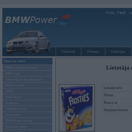
Sveiks,
Viesi!
Ie
Galvenā
Forums
Galerijas
Ziņas un raksti
Lietotāja 
BMW modeļu jaunumi
BMW testi
Tehnoloģijas & sasniegumi
BMW Latvijā
Lietotājvārds:
MINI
Pilsēta:
Rolls-Royce
Braucu ar:
Pasākumi
Vadāmības tests
Ziņojumi forumā:
Autosports
BMWPower aktuāli
Reklāmas raksti