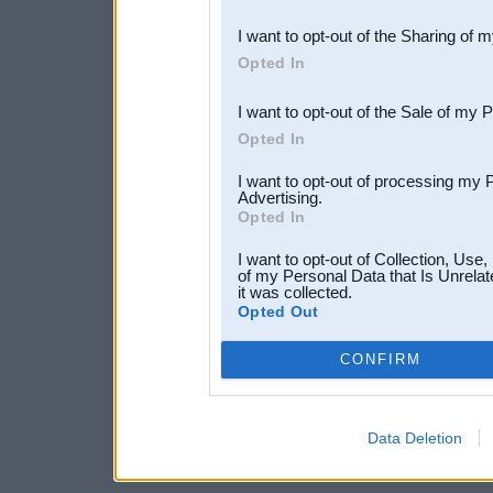
also be disclosed by us to 
I want to opt-out of the Sharing of 
Downstream Participants
th
Opted In
third parties.
I want to opt-out of the Sale of my 
Opted In
I want to opt-out of processing my 
Advertising.
Opted In
I want to opt-out of Collection, Use
of my Personal Data that Is Unrelat
it was collected.
Opted Out
CONFIRM
Data Deletion