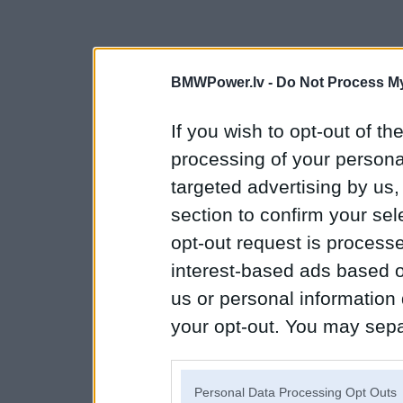
BMWPower.lv -
Do Not Process My
If you wish to opt-out of the
processing of your personal
targeted advertising by us
section to confirm your sel
opt-out request is proces
interest-based ads based o
us or personal information d
your opt-out. You may separ
disclosure of your personal
IAB’s list of downstream pa
Personal Data Processing Opt Outs