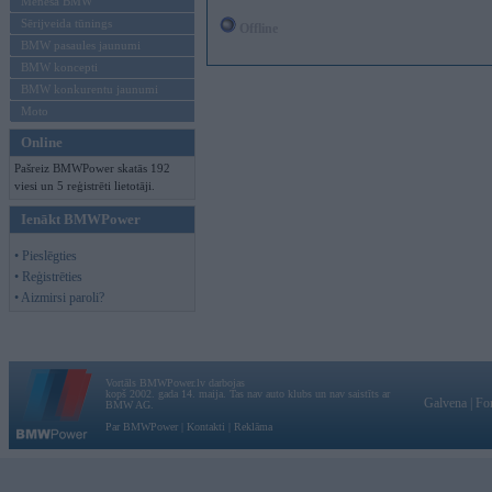
Mēneša BMW
Sērijveida tūnings
Offline
BMW pasaules jaunumi
BMW koncepti
BMW konkurentu jaunumi
Moto
Online
Pašreiz BMWPower skatās 192
viesi un 5 reģistrēti lietotāji.
Ienākt BMWPower
• Pieslēgties
• Reģistrēties
• Aizmirsi paroli?
Vortāls BMWPower.lv darbojas
kopš 2002. gada 14. maija. Tas nav auto klubs un nav saistīts ar
Galvena
|
Fo
BMW AG.
Par BMWPower
|
Kontakti
|
Reklāma