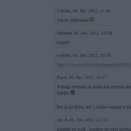
Valcha
,
06. Dec 2012, 11:36
Salons individual
Sirmais
,
06. Dec 2012, 10:58
(super)
walder
,
06. Dec 2012, 10:56
http://www.tvnet.lv/auto/jaunumi/445826
Puce
,
05. Dec 2012, 23:17
Nabaga brūnaļa no kuras tos griestus uzta
iztīrīja.
Bet ja pa tēmu, tad 1.sērijas kupejai ir j
xjs_4
,
05. Dec 2012, 22:35
kautkas no audi , kautkas no opel kaut