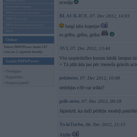
Mēneša BMW
sexulja
Sērijveida tūnings
BMW pasaules jaunumi
BLACK-ICE
,
07. Dec 2012, 14:03
BMW koncepti
BMW konkurentu jaunumi
baigi labs kupejas
Moto
es gribu, gribu, gribu
Online
Pašreiz BMWPower skatās 147
AVI
,
07. Dec 2012, 13:44
viesi un 2 reģistrēti lietotāji.
Visi saspiedušies kuram labāk lampas izsk
Ienākt BMWPower
+ Tā pītā āda jau pēc meneša griezīs acis
• Pieslēgties
• Reģistrēties
pekinens
,
07. Dec 2012, 10:08
• Aizmirsi paroli?
sēdekļus e30 var ielikt?
psih-arno
,
07. Dec 2012, 00:18
Jāpiekrīt, ka daži pēdējie modeļi patiešā
TwinTurbo
,
06. Dec 2012, 21:13
Atzīts