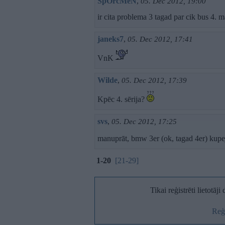
SpOrcMeN
,
05. Dec 2012, 19:00
ir cita problema 3 tagad par cik bus 4. 
janeks7
,
05. Dec 2012, 17:41
VnK
Wilde
,
05. Dec 2012, 17:39
Kpēc 4. sērija?
svs
,
05. Dec 2012, 17:25
manuprāt, bmw 3er (ok, tagad 4er) kupej
1-20
[21-29]
Tikai reģistrēti lietotāj
Reģi