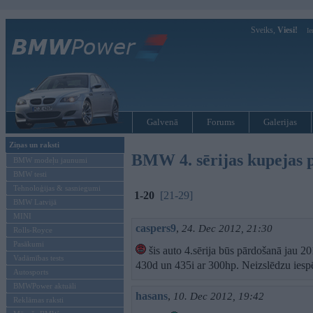
Sveiks,
Viesi!
Ie
Galvenā
Forums
Galerijas
Ziņas un raksti
BMW 4. sērijas kupejas p
BMW modeļu jaunumi
BMW testi
Tehnoloģijas & sasniegumi
1-20
[21-29]
BMW Latvijā
MINI
caspers9
,
24. Dec 2012, 21:30
Rolls-Royce
Pasākumi
šis auto 4.sērija būs pārdošanā jau 2
Vadāmības tests
430d un 435i ar 300hp. Neizslēdzu iespē
Autosports
BMWPower aktuāli
hasans
,
10. Dec 2012, 19:42
Reklāmas raksti