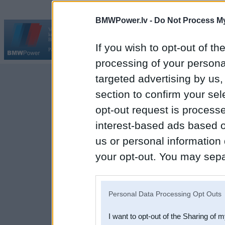
BMWPower.lv -
Do Not Process My
Vortāls BMWPower.lv darbojas
kopš 2002. gada 14. maija. Tas nav auto klubs un nav saistīts ar
Galvena
|
Fo
BMW AG.
If you wish to opt-out of the
Par BMWPower
|
Kontakti
|
Reklāma
processing of your personal
targeted advertising by us
section to confirm your sel
opt-out request is proces
interest-based ads based o
us or personal information d
your opt-out. You may separ
disclosure of your personal
IAB’s list of downstream pa
Personal Data Processing Opt Outs
also be disclosed by us to 
I want to opt-out of the Sharing of 
Downstream Participants
th