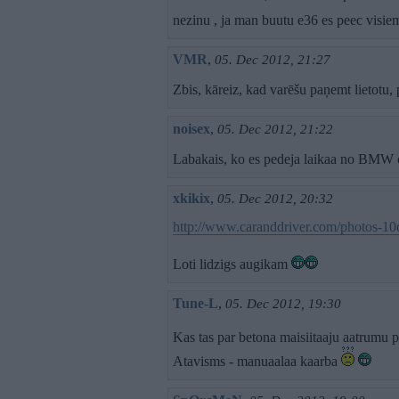
nezinu , ja man buutu e36 es peec visi
VMR
,
05. Dec 2012, 21:27
Zbis, kāreiz, kad varēšu paņemt lietotu
noisex
,
05. Dec 2012, 21:22
Labakais, ko es pedeja laikaa no BMW 
xkikix
,
05. Dec 2012, 20:32
http://www.caranddriver.com/photos-10
Loti lidzigs augikam
Tune-L
,
05. Dec 2012, 19:30
Kas tas par betona maisiitaaju aatrumu 
Atavisms - manuaalaa kaarba