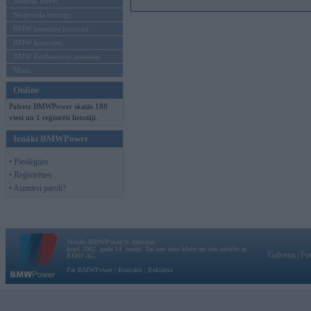
Mēneša BMW
Sērijveida tūnings
BMW pasaules jaunumi
BMW koncepti
BMW konkurentu jaunumi
Moto
Online
Pašreiz BMWPower skatās 188
viesi un 1 reģistrēti lietotāji.
Ienākt BMWPower
• Pieslēgties
• Reģistrēties
• Aizmirsi paroli?
Vortāls BMWPower.lv darbojas
kopš 2002. gada 14. maija. Tas nav auto klubs un nav saistīts ar
Galvena
|
Fo
BMW AG.
Par BMWPower
|
Kontakti
|
Reklāma