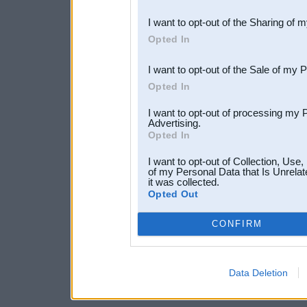
also be disclosed by us to 
I want to opt-out of the Sharing of 
Downstream Participants
th
Opted In
third parties.
I want to opt-out of the Sale of my 
Opted In
I want to opt-out of processing my 
Advertising.
Opted In
I want to opt-out of Collection, Use
of my Personal Data that Is Unrelat
it was collected.
Opted Out
CONFIRM
Data Deletion