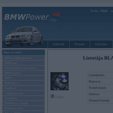
Sveiks,
Viesi!
Ie
Galvenā
Forums
Galerijas
Ziņas un raksti
Lietotāja BL
BMW modeļu jaunumi
BMW testi
Tehnoloģijas & sasniegumi
BMW Latvijā
Lietotājvārds:
MINI
Braucu ar:
Rolls-Royce
Nodarbošanās:
Pasākumi
Vadāmības tests
Intereses:
Offline
Autosports
Ziņojumi forumā:
BMWPower aktuāli
Reklāmas raksti