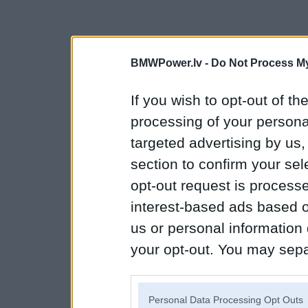
BMWPower.lv -
Do Not Process My
If you wish to opt-out of the
processing of your personal
targeted advertising by us
section to confirm your sel
opt-out request is proces
interest-based ads based o
us or personal information d
your opt-out. You may separ
disclosure of your personal
IAB’s list of downstream pa
Personal Data Processing Opt Outs