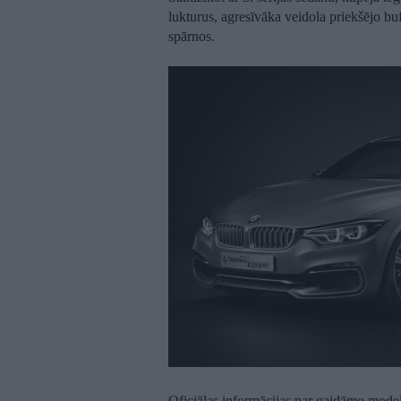
lukturus, agresīvāka veidola priekšējo bufe
spārnos.
Oficiālas informācijas par gaidāmo mode