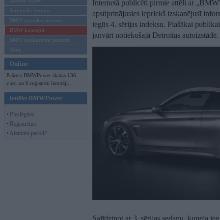
Mēneša BMW
Internetā publicēti pirmie attēli ar „BMW
Sērijveida tūnings
apstiprinājusies iepriekš izskanējusī info
BMW pasaules jaunumi
iegūs 4. sērijas indeksu. Plašākai publik
BMW koncepti
janvārī notiekošajā Detroitas autoizstādē.
BMW konkurentu jaunumi
Moto
Online
Pašreiz BMWPower skatās 136
viesi un 6 reģistrēti lietotāji.
Ienākt BMWPower
• Pieslēgties
• Reģistrēties
• Aizmirsi paroli?
Salīdzinot ar 3. sērijas sedanu, kupeja i