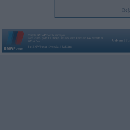
Reģi
Vortāls BMWPower.lv darbojas
kopš 2002. gada 14. maija. Tas nav auto klubs un nav saistīts ar
Galvena
|
Fo
BMW AG.
Par BMWPower
|
Kontakti
|
Reklāma