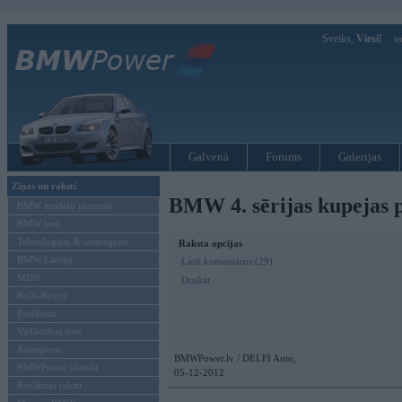
Sveiks,
Viesi!
Ie
Galvenā
Forums
Galerijas
Ziņas un raksti
BMW 4. sērijas kupejas p
BMW modeļu jaunumi
BMW testi
Tehnoloģijas & sasniegumi
Raksta opcijas
BMW Latvijā
Lasīt komentārus (29)
MINI
Drukāt
Rolls-Royce
Pasākumi
Vadāmības tests
Autosports
BMWPower.lv / DELFI Auto,
BMWPower aktuāli
05-12-2012
Reklāmas raksti