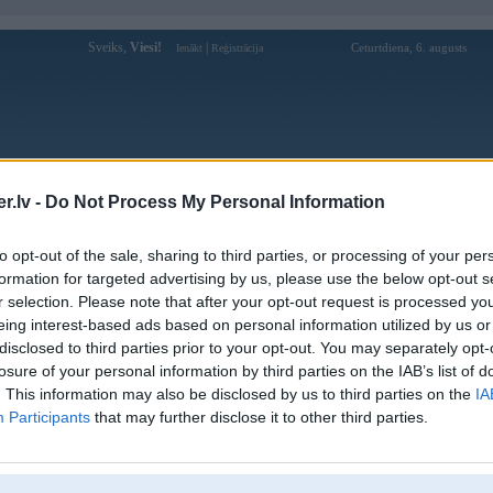
Sveiks,
Viesi!
|
Ceturtdiena, 6. augusts
Ienākt
Reģistrācija
Forums
Galerijas
Reģistrācija
Lietotāji
Meklētājs
.lv -
Do Not Process My Personal Information
Lietotāja TwinTurbo profils
to opt-out of the sale, sharing to third parties, or processing of your per
formation for targeted advertising by us, please use the below opt-out s
Pēdējo reizi manīts: 10. Jul 2022, 20:49
r selection. Please note that after your opt-out request is processed y
eing interest-based ads based on personal information utilized by us or
Lietotājvārds:
TwinTurbo
disclosed to third parties prior to your opt-out. You may separately opt-
Pilsēta:
Rīga
losure of your personal information by third parties on the IAB’s list of
Braucu ar:
E91 204hp
. This information may also be disclosed by us to third parties on the
IA
Ziņojumi forumā:
214
Participants
that may further disclose it to other third parties.
Pēdējie ziņojumi forumā
[
]