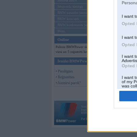
Mēneša BMW
Persona
Sērijveida tūnings
BMW pasaules jaunumi
I want t
BMW koncepti
Opted 
BMW konkurentu jaunumi
Moto
I want t
Online
Opted 
Pašreiz BMWPower skatās 100
viesi un 5 reģistrēti lietotāji.
I want 
Advertis
Ienākt BMWPower
Opted 
• Pieslēgties
• Reģistrēties
I want t
of my P
• Aizmirsi paroli?
was col
Opted 
Vortāls BMWPower.lv darbojas
kopš 2002. gada 14. maija. Tas nav auto klubs
BMW AG.
Par BMWPower
|
Kontakti
|
Reklāma