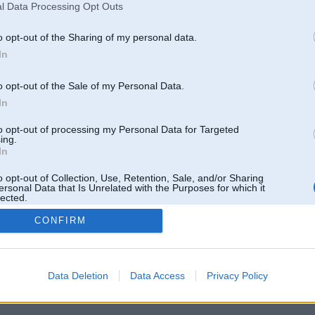
l Data Processing Opt Outs
o opt-out of the Sharing of my personal data.
In
o opt-out of the Sale of my Personal Data.
In
to opt-out of processing my Personal Data for Targeted
ing.
In
o opt-out of Collection, Use, Retention, Sale, and/or Sharing
ersonal Data that Is Unrelated with the Purposes for which it
lected.
Out
CONFIRM
 un nav saistīts ar
Galvena
|
Forums
|
Galerijas
|
Reģistrācija
|
Lietotaāji
|
Meklētājs
|
Reklā
Data Deletion
Data Access
Privacy Policy