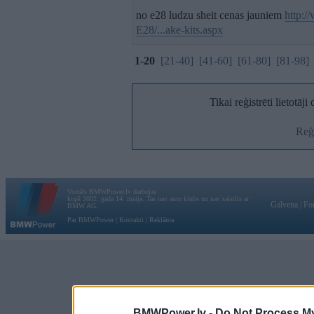
no e28 ludzu sheit cenas jauniem
http:
E28/...ake-kits.aspx
1-20
[21-40]
[41-60]
[61-80]
[81-98]
Tikai reģistrēti lietotāj
Reģi
Vortāls BMWPower.lv darbojas
kopš 2002. gada 14. maija. Tas nav auto klubs un nav saistīts ar
Galvena
|
Fo
BMW AG.
Par BMWPower
|
Kontakti
|
Reklāma
BMWPower.lv -
Do Not Process My