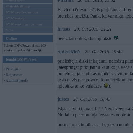
Phasma
26. Oct 2015, 20:32
Mēneša BMW
Sērijveida tūnings
Es vienmēr esmu sācis projektus ar brem
BMW pasaules jaunumi
brembas priekšā. Patīk, ka var nikni ieb
BMW koncepti
BMW konkurentu jaunumi
hrusts
20. Oct 2015, 21:21
Moto
beidz taisnoties, dod aprakstu
Online
Pašreiz BMWPower skatās 103
viesi un 5 reģistrēti lietotāji.
SpOrcMeN
20. Oct 2015, 19:40
Ienākt BMWPower
priekshejie diski ir kajauni, neredzu pi
jaiespringst pirkt jaunu kaut ko ja vecais
• Pieslēgties
nolietots , ja kaut kas nepildis savu funk
• Reģistrēties
testa nevis pec powera lohu ieteikumiem
• Aizmirsi paroli?
ipiepirks to ko vajadzes.
))
justes
20. Oct 2015, 18:43
Bljaa shvilli tu nabak!!!! Neredzeeji k
Nu lai tu peec autinja iegaades nopirktu
posteet no slimniicas ar izgrieztaam ni