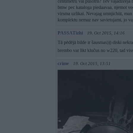
centimetru vai pusotru? Tev vajadzeeja r
bmw pec kataloga piedaavaa, njemot vee
virsma uzlikai. Nevajag umnjichiit, man i
komplektu nemaz nav savietojami, jo vaj
PASSATizhi
19. Oct 2015, 14:16
Tā pēdējā bilde ir šausmas))) diski nekr
brembo var likt klučus no w220, tad viss
crime
19. Oct 2015, 13:51