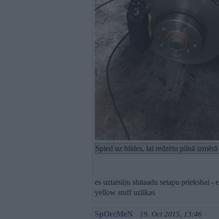
Spied uz bildes, lai redzētu pilnā izmēr
es uztaisiiju shitaadu setapu priekshai 
yellow stuff uzlikas
SpOrcMeN
19. Oct 2015, 13:46