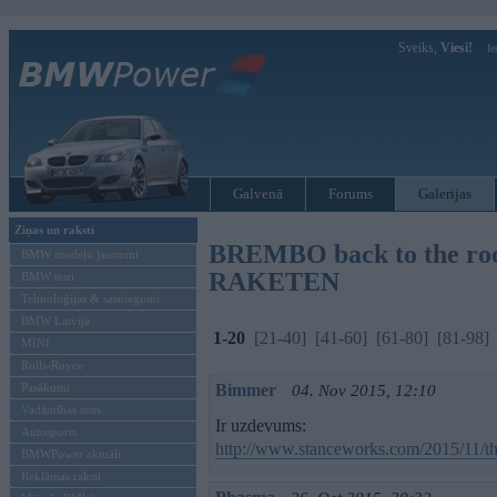
Sveiks,
Viesi!
Ie
Galvenā
Forums
Galerijas
Ziņas un raksti
BREMBO back to the root
BMW modeļu jaunumi
RAKETEN
BMW testi
Tehnoloģijas & sasniegumi
BMW Latvijā
1-20
[21-40]
[41-60]
[61-80]
[81-98]
MINI
Rolls-Royce
Pasākumi
Bimmer
04. Nov 2015, 12:10
Vadāmības tests
Ir uzdevums:
Autosports
http://www.stanceworks.com/2015/11/the
BMWPower aktuāli
Reklāmas raksti