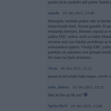
pasāts savās sandalēs pūš piekto šanelu p
smudo
19. Oct 2015, 23:40
Manuprāt, normāla prakse sākt ar bremzē
doma braukt trasē. Savam gandrīz 30 ga
restaurēju bremzes. Brembo suporti ar v
uzliku EBC yellow stuff un ielēju Motul
nevienu reizi nav bijušas problēmas ar b
nobrauktiem apļiem. Vienīgi EBC yellow
putekļus un aukstiem esot pirmajā mirkl
bet mani tas īpaši neuztrauc.
32cm
19. Oct 2015, 22:12
passat tu arī nolako kāju nagus, uzvelc 
zutis_slidens
19. Oct 2015, 19:22
šitie tie bbs pa 8k eur?
SpOrcMeN
19. Oct 2015, 15:06