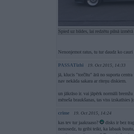
Spied uz bildes, lai redzētu pilnā izmēr
Nenonjemot ratus, tu tur daudz ko cauri
PASSATizhi
19. Oct 2015, 14:33
jā, klucis "torčītu" ārā no suporta centra
nav nekāda sakara ar riteņu diskiem.
un jākrāso ir. vai jāpērk normāli bremžu
mēneša braukšanas, tas viss izskatīsies ļo
crime
19. Oct 2015, 14:24
kas tev tur jaakraaso?
disks ir bez tra
nenosedz, tu gribi teikt, ka labaak buutu