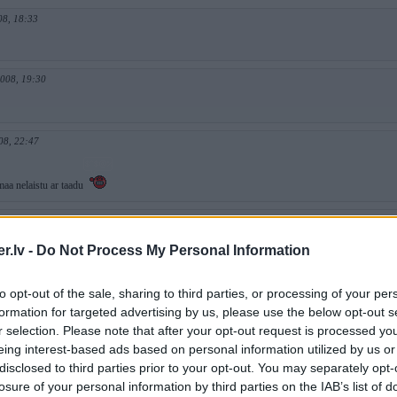
08, 18:33
2008, 19:30
08, 22:47
aa nelaistu ar taadu
008, 23:31
a
.lv -
Do Not Process My Personal Information
 2008, 11:56
to opt-out of the sale, sharing to third parties, or processing of your per
Shura:
formation for targeted advertising by us, please use the below opt-out s
r selection. Please note that after your opt-out request is processed y
2008, 15:29
eing interest-based ads based on personal information utilized by us or
disclosed to third parties prior to your opt-out. You may separately opt-
it visus ieprieksh redzeetos "racerus"
losure of your personal information by third parties on the IAB’s list of