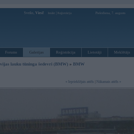
Sveiks,
Viesi!
|
Piektdiena, 7. augusts
Ienākt
Reģistrācija
Forums
Galerijas
Reģistrācija
Lietotāji
Meklētājs
vijas lauku tūninga šedevri (BMW)
»
BMW
« Iepriekšējais attēls
|
Nākamais attēls »