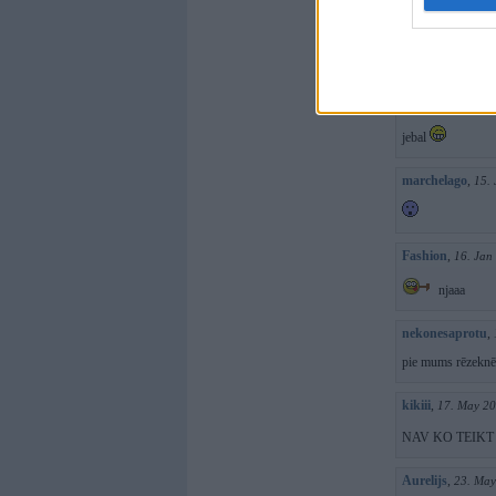
jaguar89
,
02. Ja
jūtu līdzi sai
Moran
,
03. Jan 
jebal
marchelago
,
15.
Fashion
,
16. Jan
njaaa
nekonesaprotu
,
pie mums rēzeknē 
kikiii
,
17. May 20
NAV KO TEIKT 
Aurelijs
,
23. May