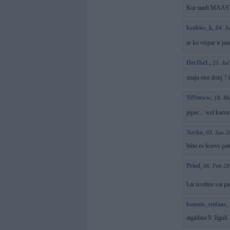
Kur taadi MAAST
krabiss_k
,
04. J
ar ko vispar ir ja
Dec1beL
,
25. Ju
znaju etot drinj 
NfSmww
,
18. Ma
pipec... wel kart
Archo
,
03. Jan 2
būtu es krievs pat
Pried
,
06. Feb 20
Lai izceltos vai 
bomzis_stefans
,
atgādina 9. žiguli