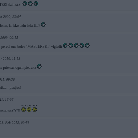
ERI dzimst.?!
un 2009, 23:04
adoma, lai kko tadu izdariitu?
l 2009, 00:15
? s peredi ona bolee "MASTERSKI" vigledit
r 2010, 11:53
ons prieksa logam pietruka
011, 09:36
eiktu - pizdjec!
11, 16:06
pazemotos????!!
28. Feb 2012, 00:53