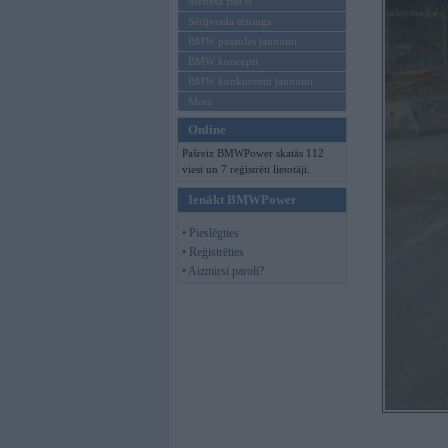
Mēneša BMW
Sērijveida tūnings
BMW pasaules jaunumi
BMW koncepti
BMW konkurentu jaunumi
Moto
Online
Pašreiz BMWPower skatās 112
viesi un 7 reģistrēti lietotāji.
Ienākt BMWPower
• Pieslēgties
• Reģistrēties
• Aizmirsi paroli?