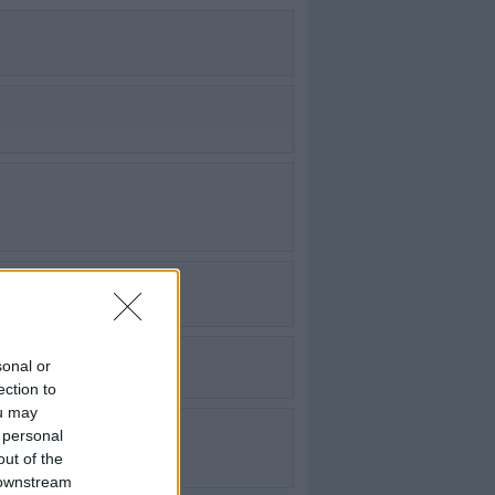
sonal or
ection to
ou may
 personal
out of the
 downstream