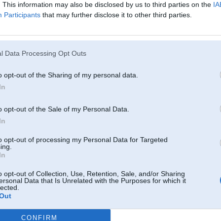
. This information may also be disclosed by us to third parties on the
IA
2008, 09:28
Participants
that may further disclose it to other third parties.
 2008, 21:51
l Data Processing Opt Outs
.
o opt-out of the Sharing of my personal data.
ec 2008, 22:12
In
ltūras nama karalis
o opt-out of the Sale of my Personal Data.
008, 19:08
In
 vēl tiešām nebija redzēts..
to opt-out of processing my Personal Data for Targeted
ing.
In
2008, 00:17
o opt-out of Collection, Use, Retention, Sale, and/or Sharing
ersonal Data that Is Unrelated with the Purposes for which it
lected.
08, 19:31
Out
CONFIRM