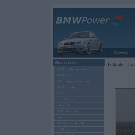
Galvenā
Ziņas un raksti
Izklaide
»
Lat
BMW modeļu jaunumi
BMW testi
Tehnoloģijas & sasniegumi
BMW Latvijā
MINI
Rolls-Royce
Pasākumi
Vadāmības tests
Autosports
BMWPower aktuāli
Reklāmas raksti