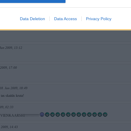
n 2009, 22:44
mniekam . vairāk vietas priekš vēl kāda spoilera laikam nav
Data Deletion
Data Access
Privacy Policy
2009, 22:21
 Jan 2009, 13:12
 2009, 17:00
18. Jan 2009, 18:49
tas skaitās kruta!
09, 02:33
VIENKAARSHI!!!!!!!!!!!!
 2009, 14:43