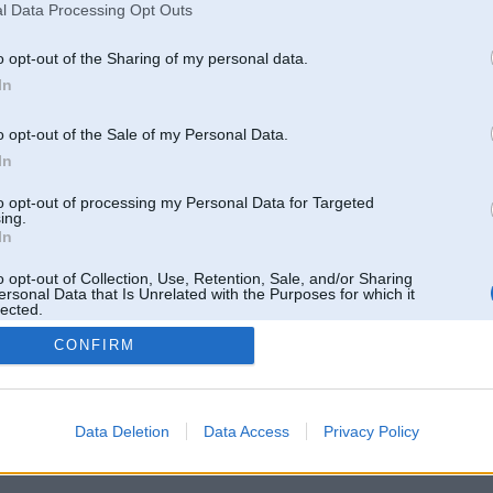
l Data Processing Opt Outs
o opt-out of the Sharing of my personal data.
In
o opt-out of the Sale of my Personal Data.
In
to opt-out of processing my Personal Data for Targeted
ing.
In
o opt-out of Collection, Use, Retention, Sale, and/or Sharing
ersonal Data that Is Unrelated with the Purposes for which it
lected.
Out
CONFIRM
 un nav saistīts ar
Galvena
|
Forums
|
Galerijas
|
Reģistrācija
|
Lietotaāji
|
Meklētājs
|
Reklā
Data Deletion
Data Access
Privacy Policy