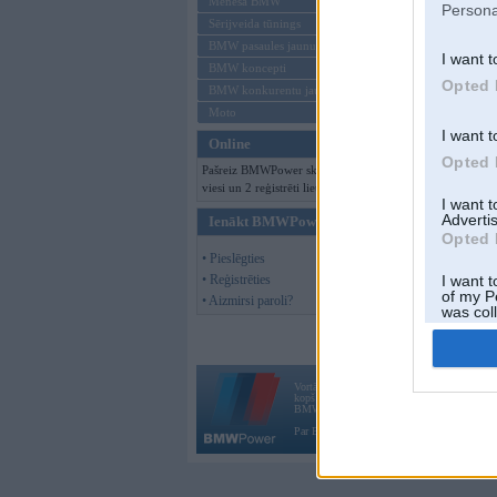
Mēneša BMW
Persona
Sērijveida tūnings
BMW pasaules jaunumi
I want t
BMW koncepti
Opted 
BMW konkurentu jaunumi
Moto
I want t
Online
Opted 
Pašreiz BMWPower skatās 147
viesi un 2 reģistrēti lietotāji.
I want 
Advertis
Ienākt BMWPower
Opted 
• Pieslēgties
• Reģistrēties
I want t
of my P
• Aizmirsi paroli?
was col
Opted 
Vortāls BMWPower.lv darbojas
kopš 2002. gada 14. maija. Tas nav auto klubs
BMW AG.
Par BMWPower
|
Kontakti
|
Reklāma