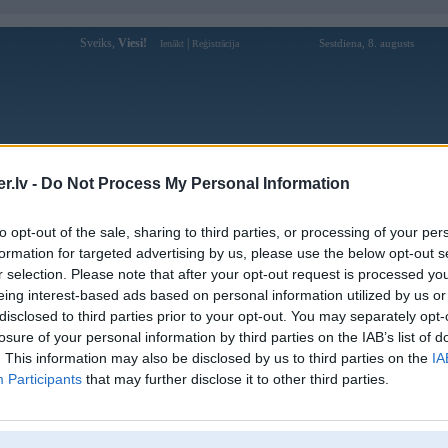
Sveiks,
Viesi!
|
Sestdiena, 8. augusts
Ienākt
Reģistrācija
Forums
Galerijas
Reģistrācija
Lietotāji
Meklētājs
.lv -
Do Not Process My Personal Information
Lietotāja Gurs profils
to opt-out of the sale, sharing to third parties, or processing of your per
formation for targeted advertising by us, please use the below opt-out s
Pēdējo reizi manīts: 23. Jan 2026, 11:40
r selection. Please note that after your opt-out request is processed y
eing interest-based ads based on personal information utilized by us or
Lietotājvārds:
Gurs
disclosed to third parties prior to your opt-out. You may separately opt-
Pilsēta:
Līvāni
losure of your personal information by third parties on the IAB’s list of
Braucu ar:
E36&E46
. This information may also be disclosed by us to third parties on the
IA
Ziņojumi forumā:
313
Participants
that may further disclose it to other third parties.
Pēdējie ziņojumi forumā
[
]