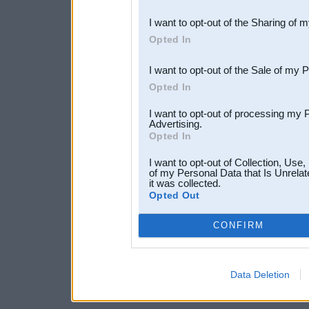
also be disclosed by us to 
I want to opt-out of the Sharing of 
Downstream Participants
th
Opted In
third parties.
I want to opt-out of the Sale of my 
Opted In
I want to opt-out of processing my 
Advertising.
Opted In
I want to opt-out of Collection, Use
of my Personal Data that Is Unrelat
it was collected.
Opted Out
CONFIRM
Data Deletion