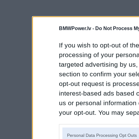
BMWPower.lv -
Do Not Process My
If you wish to opt-out of the
processing of your personal
targeted advertising by us
section to confirm your sel
opt-out request is proces
interest-based ads based o
us or personal information d
your opt-out. You may separ
disclosure of your personal
IAB’s list of downstream pa
Personal Data Processing Opt Outs