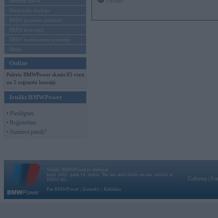
Mēneša BMW
Offline
Sērijveida tūnings
BMW pasaules jaunumi
BMW koncepti
BMW konkurentu jaunumi
Moto
Online
Pašreiz BMWPower skatās 85 viesi
un 5 reģistrēti lietotāji.
Ienākt BMWPower
• Pieslēgties
• Reģistrēties
• Aizmirsi paroli?
Vortāls BMWPower.lv darbojas
kopš 2002. gada 14. maija. Tas nav auto klubs un nav saistīts ar
Galvena
|
Fo
BMW AG.
Par BMWPower
|
Kontakti
|
Reklāma