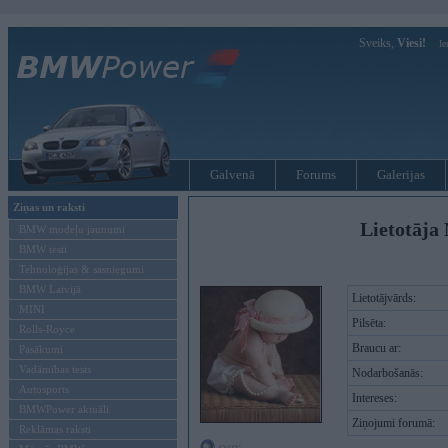
Sveiks,
Viesi!
Ie
Galvenā
Forums
Galerijas
Ziņas un raksti
Lietotāja 
BMW modeļu jaunumi
BMW testi
Tehnoloģijas & sasniegumi
BMW Latvijā
Lietotājvārds:
MINI
Pilsēta:
Rolls-Royce
Braucu ar:
Pasākumi
Vadāmības tests
Nodarbošanās:
Autosports
Intereses:
BMWPower aktuāli
Ziņojumi forumā:
Reklāmas raksti