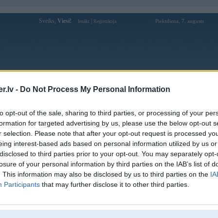
Sveiks,
Viesi!
|
Piektdiena, 7. augusts
Ienākt
Reģistrācija
Forums
Galerijas
Reģistrācija
Lietotāji
Meklētājs
.lv -
Do Not Process My Personal Information
Lietotāja jaguar89 profils
to opt-out of the sale, sharing to third parties, or processing of your per
formation for targeted advertising by us, please use the below opt-out s
Pēdējo reizi manīts: 09. Mar 2010, 21:49
r selection. Please note that after your opt-out request is processed y
eing interest-based ads based on personal information utilized by us or
Lietotājvārds:
jaguar89
disclosed to third parties prior to your opt-out. You may separately opt-
Braucu ar:
e34 2.5 traktors
losure of your personal information by third parties on the IAB’s list of
Nodarbošanās:
mācos
. This information may also be disclosed by us to third parties on the
IA
Ziņojumi forumā:
10
Participants
that may further disclose it to other third parties.
Pēdējie ziņojumi forumā
[
]