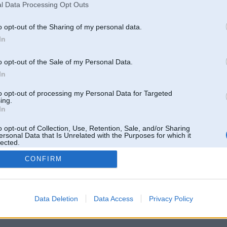
l Data Processing Opt Outs
o opt-out of the Sharing of my personal data.
In
o opt-out of the Sale of my Personal Data.
In
to opt-out of processing my Personal Data for Targeted
ing.
In
o opt-out of Collection, Use, Retention, Sale, and/or Sharing
ersonal Data that Is Unrelated with the Purposes for which it
lected.
Out
CONFIRM
 un nav saistīts ar
Galvena
|
Forums
|
Galerijas
|
Reģistrācija
|
Lietotaāji
|
Meklētājs
|
Reklā
Data Deletion
Data Access
Privacy Policy