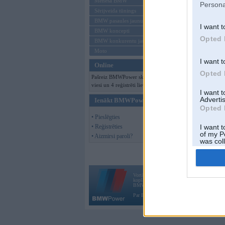
Mēneša BMW
Persona
Sērijveida tūnings
BMW pasaules jaunumi
I want t
BMW koncepti
Opted 
BMW konkurentu jaunumi
Moto
I want t
Online
Opted 
Pašreiz BMWPower skatās 195
viesi un 4 reģistrēti lietotāji.
I want 
Advertis
Ienākt BMWPower
Opted 
• Pieslēgties
• Reģistrēties
I want t
of my P
• Aizmirsi paroli?
was col
Opted 
Vortāls BMWPower.lv darbojas
kopš 2002. gada 14. maija. Tas nav auto klubs
BMW AG.
Par BMWPower
|
Kontakti
|
Reklāma