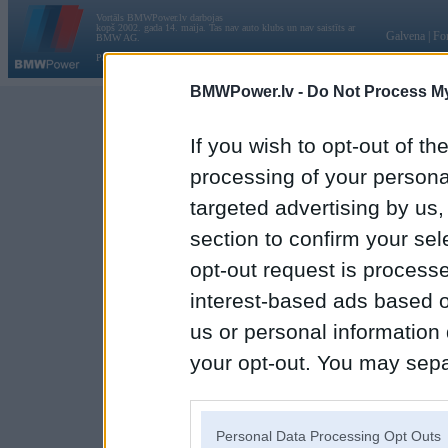
Vortāls BMWPower.lv darbojas
kopš 2002. gada 14. maija. Tas nav auto klubs un nav saistīts ar
Galvena
|
Fo
BMW AG.
Par BMWPower
|
Kontakti
|
Reklāma
BMWPower.lv -
Do Not Process My
If you wish to opt-out of the
processing of your personal
targeted advertising by us
section to confirm your sel
opt-out request is proces
interest-based ads based o
us or personal information d
your opt-out. You may separ
disclosure of your personal
IAB’s list of downstream pa
Personal Data Processing Opt Outs