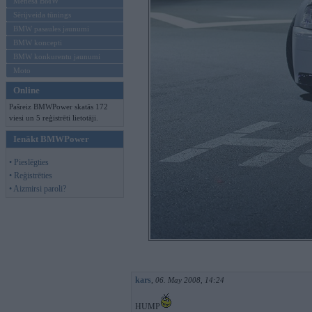
Mēneša BMW
Sērijveida tūnings
BMW pasaules jaunumi
BMW koncepti
BMW konkurentu jaunumi
Moto
Online
Pašreiz BMWPower skatās 172
viesi un 5 reģistrēti lietotāji.
Ienākt BMWPower
• Pieslēgties
• Reģistrēties
• Aizmirsi paroli?
kars
,
06. May 2008, 14:24
HUMP