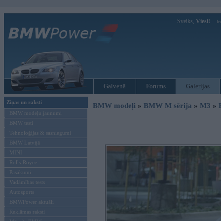
Sveiks,
Viesi!
Ie
Galvenā
Forums
Galerijas
Ziņas un raksti
BMW modeļi
»
BMW M sērija
»
M3
»
BMW modeļu jaunumi
BMW testi
Tehnoloģijas & sasniegumi
BMW Latvijā
MINI
Rolls-Royce
Pasākumi
Vadāmības tests
Autosports
BMWPower aktuāli
Reklāmas raksti