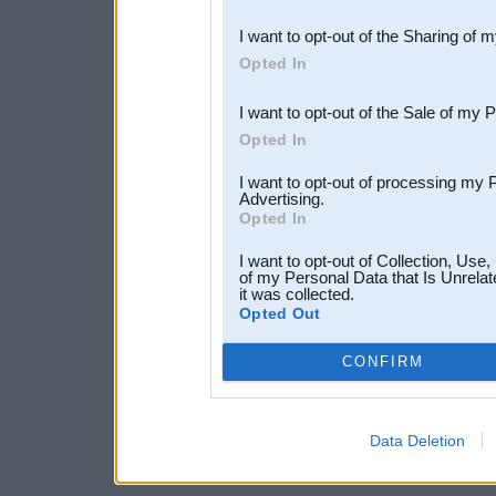
also be disclosed by us to 
I want to opt-out of the Sharing of 
Downstream Participants
th
Opted In
third parties.
I want to opt-out of the Sale of my 
Opted In
I want to opt-out of processing my 
Advertising.
Opted In
I want to opt-out of Collection, Use
of my Personal Data that Is Unrelat
it was collected.
Opted Out
CONFIRM
Data Deletion