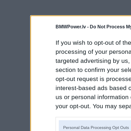
BMWPower.lv -
Do Not Process My
If you wish to opt-out of the
processing of your personal
targeted advertising by us
section to confirm your sel
opt-out request is proces
interest-based ads based o
us or personal information d
your opt-out. You may separ
disclosure of your personal
IAB’s list of downstream pa
Personal Data Processing Opt Outs