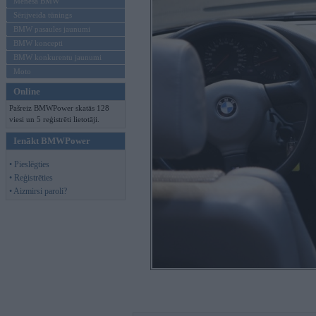
Mēneša BMW
Sērijveida tūnings
BMW pasaules jaunumi
BMW koncepti
BMW konkurentu jaunumi
Moto
Online
Pašreiz BMWPower skatās 128
viesi un 5 reģistrēti lietotāji.
Ienākt BMWPower
• Pieslēgties
• Reģistrēties
• Aizmirsi paroli?