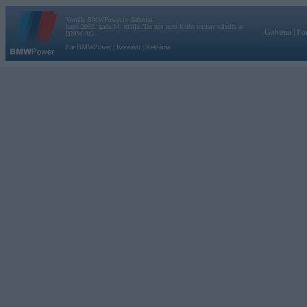
Vortāls BMWPower.lv darbojas
kopš 2002. gada 14. maija. Tas nav auto klubs un nav saistīts ar
Galvena
|
Fo
BMW AG.
Par BMWPower
|
Kontakti
|
Reklāma