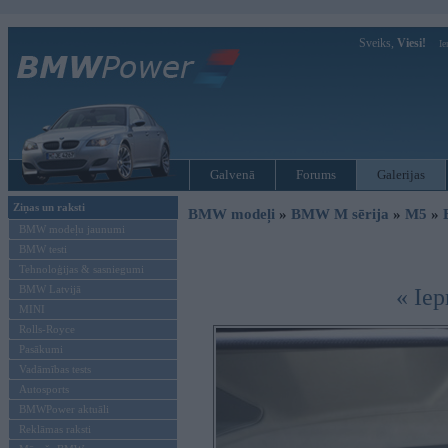
Sveiks,
Viesi!
Ie
Galvenā
Forums
Galerijas
Ziņas un raksti
BMW modeļi
»
BMW M sērija
»
M5
»
BMW modeļu jaunumi
BMW testi
Tehnoloģijas & sasniegumi
BMW Latvijā
« Iep
MINI
Rolls-Royce
Pasākumi
Vadāmības tests
Autosports
BMWPower aktuāli
Reklāmas raksti