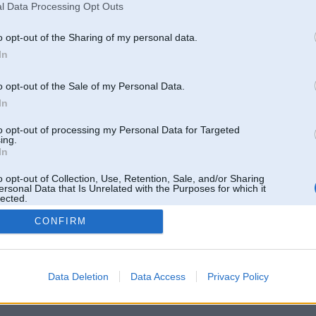
l Data Processing Opt Outs
o opt-out of the Sharing of my personal data.
In
o opt-out of the Sale of my Personal Data.
In
to opt-out of processing my Personal Data for Targeted
ing.
In
o opt-out of Collection, Use, Retention, Sale, and/or Sharing
ersonal Data that Is Unrelated with the Purposes for which it
lected.
Out
CONFIRM
 un nav saistīts ar
Galvena
|
Forums
|
Galerijas
|
Reģistrācija
|
Lietotaāji
|
Meklētājs
|
Reklā
Data Deletion
Data Access
Privacy Policy