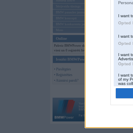
Mēneša BMW
Persona
Sērijveida tūnings
BMW pasaules jaunumi
I want t
BMW koncepti
Opted 
BMW konkurentu jaunumi
Moto
I want t
Online
Opted 
Pašreiz BMWPower skatās 113
viesi un 0 reģistrēti lietotāji.
I want 
Advertis
Ienākt BMWPower
Opted 
• Pieslēgties
• Reģistrēties
I want t
of my P
• Aizmirsi paroli?
was col
Opted 
Vortāls BMWPower.lv darbojas
kopš 2002. gada 14. maija. Tas nav auto klubs
BMW AG.
Par BMWPower
|
Kontakti
|
Reklāma