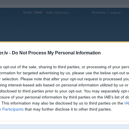
Sveiks,
Viesi!
|
Piektdiena, 7. augusts
Ienākt
Reģistrācija
Forums
Galerijas
Reģistrācija
Lietotāji
Meklētājs
.lv -
Do Not Process My Personal Information
W modeļi
»
BMW M sērija
»
M5
»
to opt-out of the sale, sharing to third parties, or processing of your per
formation for targeted advertising by us, please use the below opt-out s
Bildes
Kom
r selection. Please note that after your opt-out request is processed y
eing interest-based ads based on personal information utilized by us or
13
disclosed to third parties prior to your opt-out. You may separately opt-
losure of your personal information by third parties on the IAB’s list of
16
. This information may also be disclosed by us to third parties on the
IA
Participants
that may further disclose it to other third parties.