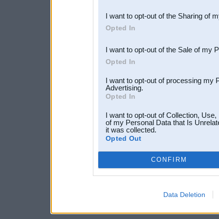
also be disclosed by us to 
I want to opt-out of the Sharing of 
Downstream Participants
th
Opted In
third parties.
I want to opt-out of the Sale of my 
Opted In
I want to opt-out of processing my 
Advertising.
Opted In
I want to opt-out of Collection, Use
of my Personal Data that Is Unrelat
it was collected.
Opted Out
CONFIRM
Data Deletion