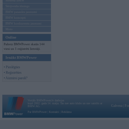
Mēneša BMW
Sērijveida tūnings
BMW pasaules jaunumi
BMW koncepti
BMW konkurentu jaunumi
Moto
Online
Pašreiz BMWPower skatās 144
viesi un 1 reģistrēti lietotāji.
Ienākt BMWPower
• Pieslēgties
• Reģistrēties
• Aizmirsi paroli?
Vortāls BMWPower.lv darbojas
kopš 2002. gada 14. maija. Tas nav auto klubs un nav saistīts ar
Galvena
|
Fo
BMW AG.
Par BMWPower
|
Kontakti
|
Reklāma