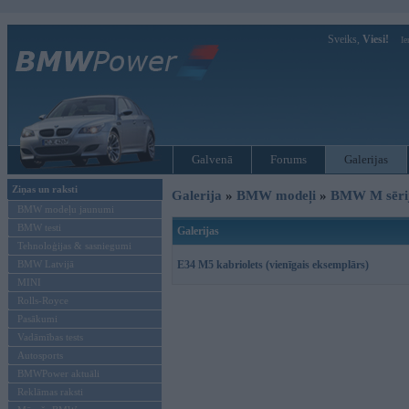
Sveiks,
Viesi!
Ie
Galvenā
Forums
Galerijas
Ziņas un raksti
Galerija
»
BMW modeļi
»
BMW M sēri
BMW modeļu jaunumi
BMW testi
Galerijas
Tehnoloģijas & sasniegumi
BMW Latvijā
E34 M5 kabriolets (vienīgais eksemplārs)
MINI
Rolls-Royce
Pasākumi
Vadāmības tests
Autosports
BMWPower aktuāli
Reklāmas raksti