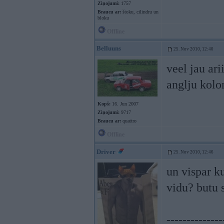
Ziņojumi:
1757
Braucu ar:
štoku, cilindru un
bloku
Offline
Belluuns
25. Nov 2010, 12:40
veel jau ari
anglju kolon
Kopš:
16. Jun 2007
Ziņojumi:
9717
Braucu ar:
quattro
Offline
Driver
25. Nov 2010, 12:46
un vispar ku
vidu? butu 
--------------