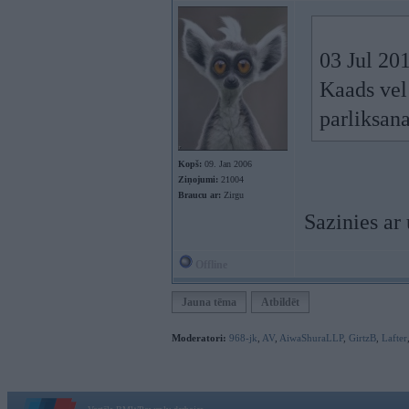
03 Jul 201
Kaads vel 
parliksana
Kopš:
09. Jan 2006
Ziņojumi:
21004
Braucu ar:
Zirgu
Sazinies a
Offline
Jauna tēma
Atbildēt
Moderatori:
968-jk
,
AV
,
AiwaShuraLLP
,
GirtzB
,
Lafter