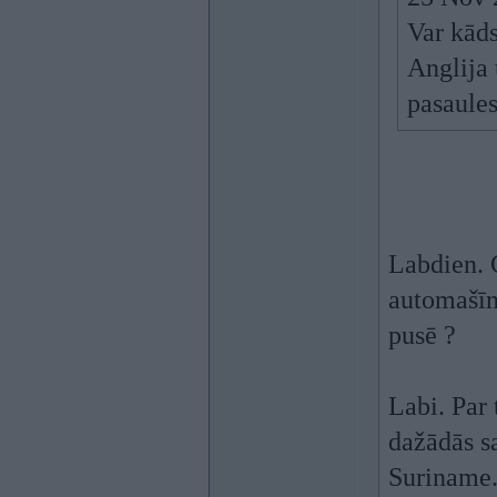
Var kāds
Anglija 
pasaules
Labdien. G
automašīnu
pusē ?
Labi. Par 
dažādās s
Suriname. 