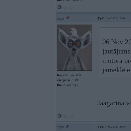
Braucu ar:
bbrent.lv
Offline
depo
06. Nov 2012, 12:40
06 Nov 20
jautājums 
motora pro
jameklē ei
Kopš:
09. Jan 2006
Ziņojumi:
21004
Braucu ar:
Zirgu
Jaagarina v
Offline
depo
06. Nov 2012, 12:42