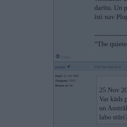
darītu. Un 
īsti nav Pl
--------------
"The quiete
Offline
meidei
25. Nov 2010, 15:21
Kopš:
12. Oct 2006
Ziņojumi:
17615
Braucu ar:
3er
25 Nov 20
Var kāds p
un Austrāl
labo stūri