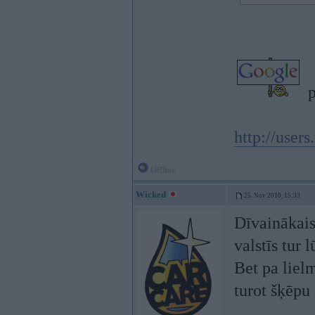
p
http://user
Offline
Wicked
25. Nov 2010, 15:33
Dīvainākais
valstīs tur 
Bet pa lielm
turot šķēpu