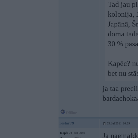
Tad jau pi
kolonija,
Japānā, Šr
doma tāda,
30 % pasa
Kapēc? nu 
bet nu stā
ja taa preci
bardachok
Offline
restar79
03. Jul 2011, 10:29
Kopš:
24. Jan 2010
Ja naemaldo