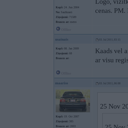
Logo, vizītk
Kopš:
24. Jun 2004
cenas. PM. 
No:
Saulkrasti
Ziņojumi:
71589
Braucu ar:
metro
Offline
usainais
03. Jul 2011, 03:15
Kopš:
08. Jan 2009
Kaads vel a
Ziņojumi:
68
ar visu regi
Braucu ar:
Offline
maariss
03. Jul 2011, 06:08
25 Nov 20
Kopš:
19. Oct 2007
Ziņojumi:
385
25 Nov 2
Braucu ar:
2003