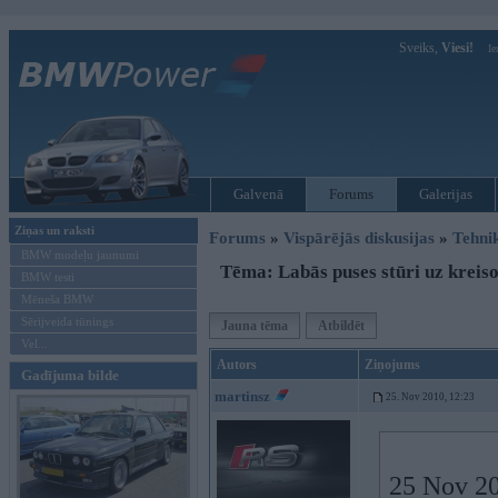
Sveiks,
Viesi!
Ie
Galvenā
Forums
Galerijas
Ziņas un raksti
Forums
»
Vispārējās diskusijas
»
Tehni
BMW modeļu jaunumi
Tēma: Labās puses stūri uz kreis
BMW testi
Mēneša BMW
Sērijveida tūnings
Jauna tēma
Atbildēt
Vel...
Autors
Ziņojums
Gadījuma bilde
martinsz
25. Nov 2010, 12:23
25 Nov 20