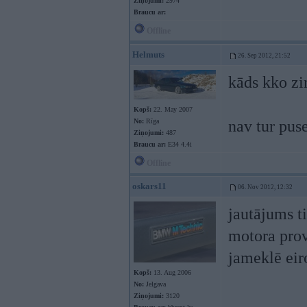
Ziņojumi:
2974
Braucu ar:
Offline
Helmuts
26. Sep 2012, 21:52
kāds kko zin
Kopš:
22. May 2007
No:
Rīga
nav tur pus
Ziņojumi:
487
Braucu ar:
E34 4.4i
Offline
oskars11
06. Nov 2012, 12:32
jautājums t
motora prov
jameklē eiro
Kopš:
13. Aug 2006
No:
Jelgava
Ziņojumi:
3120