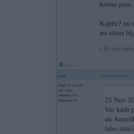
kreiso pusi
Kapēc? nu t
nu stāsts bi
[ Šo ziņu lab
Offline
gapp
25. Nov 2010, 15:32
Kopš:
04. Aug 2007
No:
Liepāja
Ziņojumi:
8310
25 Nov 20
Braucu ar:
SD
Var kāds p
un Austrāl
labo stūri