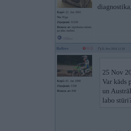
diagnostika
Kopš:
22. Jun 2002
No:
Rīga
Ziņojumi:
31536
Braucu ar:
iepirkuma ratiem
pa alko outletu
Offline
Rollers
25. Nov 2010, 12:50
25 Nov 20
Var kāds p
Kopš:
02. Jan 2008
Ziņojumi:
1338
un Austrāl
Braucu ar:
848
labo stūri