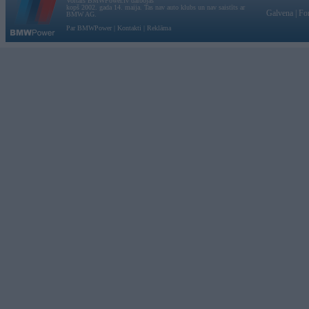
Vortāls BMWPower.lv darbojas
kopš 2002. gada 14. maija. Tas nav auto klubs un nav saistīts ar
Galvena
|
Fo
BMW AG.
Par BMWPower
|
Kontakti
|
Reklāma