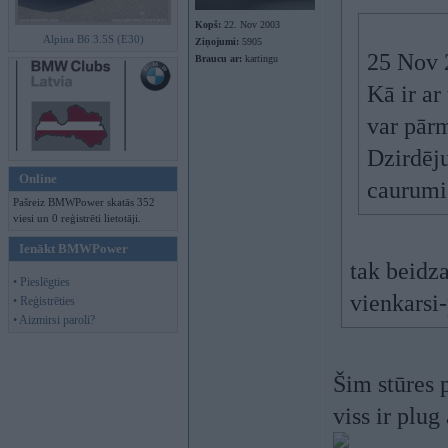
Kopš:
22. Nov 2003
Alpina B6 3.5S (E30)
Ziņojumi:
5905
25 Nov 2
Braucu ar:
kartingu
Kā ir ar
var pārm
Dzirdēju
Online
caurumi
Pašreiz BMWPower skatās 352
viesi un 0 reģistrēti lietotāji.
Ienākt BMWPower
tak beidza
• Pieslēgties
vienkarsi
• Reģistrēties
• Aizmirsi paroli?
Šim stūres p
viss ir plug