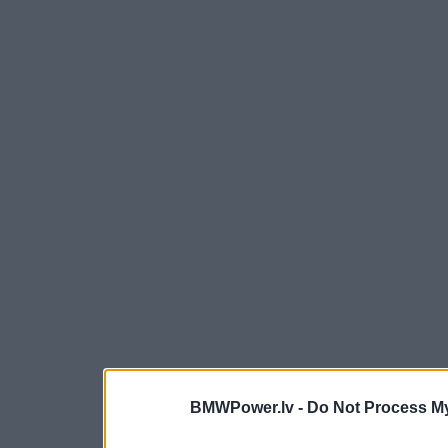
BMWPower.lv -
Do Not Process My