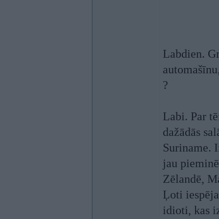
Labdien. Gr
automašīnu, 
?
Labi. Par tē
dažādās sal
Suriname. I
jau pieminē
Zēlandē, Ma
Ļoti iespēj
idioti, kas