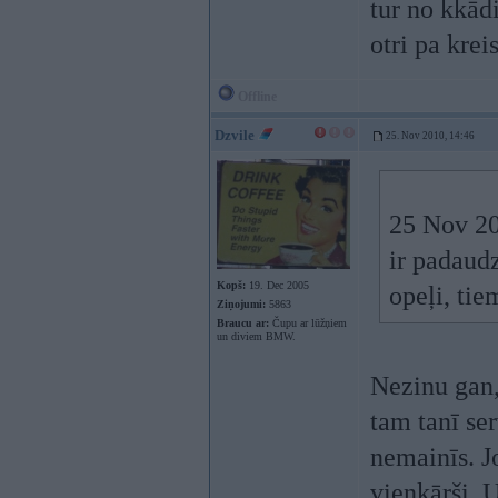
tur no kkād
otri pa krei
Offline
Dzvile
25. Nov 2010, 14:46
25 Nov 20
ir padaud
Kopš:
19. Dec 2005
opeļi, tie
Ziņojumi:
5863
Braucu ar:
Čupu ar lūžņiem
un diviem BMW.
Nezinu gan,
tam tanī se
nemainīs. J
vienkārši. 