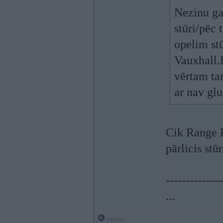
Nezinu ga
stūri/pēc 
opelim stū
Vauxhall.
vērtam ta
ar nav glu
Cik Range R
pārlicis stūr
--------------
...
Offline