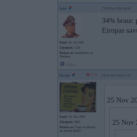
Sebs
25. Nov 2010, 16:04
34% brauc p
Eiropas savu
Kopš:
30. Jul 2002
Ziņojumi:
1320
Braucu ar:
meseršmitu uz
Maskavu
Offline
Dzvile
25. Nov 2010, 17:24
25 Nov 20
Kopš:
19. Dec 2005
25 Nov 2
Ziņojumi:
5863
Braucu ar:
Čupu ar lūžņiem
un diviem BMW.