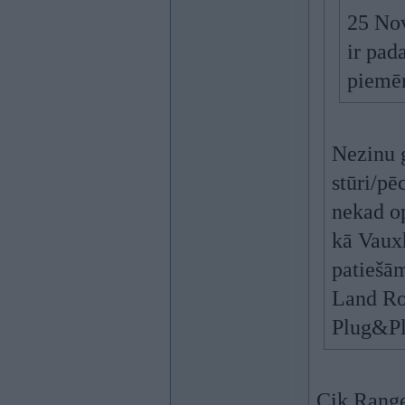
25 Nov
ir pad
piemēr
Nezinu 
stūri/pē
nekad op
kā Vauxh
patiešām
Land Rov
Plug&Pl
Cik Range