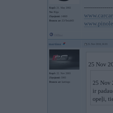
--------------
Kopš:
21. May 2002
No:
Rīga
www.carcar
Ziņojumi:
14869
Braucu ar:
Z3/TeslaM3
www.pinole
Offline
martinsz
25. Nov 2010, 16:01
25 Nov 20
Kopš:
22. Nov 2003
Ziņojumi:
5905
25 Nov 2
Braucu ar:
kartingu
ir padau
opeļi, t