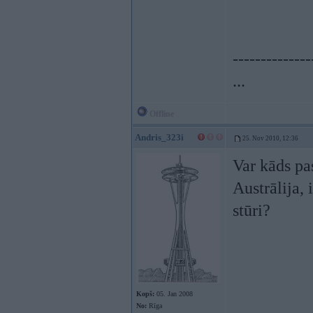
--------------
...
Offline
Andris_323i
25. Nov 2010, 12:36
Var kāds pas
Austrālija, 
stūri?
Kopš:
05. Jan 2008
No:
Rīga