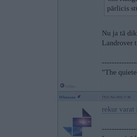
pārlicis st
Nu ja tā di
Landrover t
--------------
"The quiete
Offline
Whazaaa
25. Nov 2010, 17:40
rekur varat 
--------------