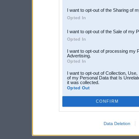
also be disclosed by us to 
I want to opt-out of the Sharing of 
Downstream Participants
th
Opted In
third parties.
I want to opt-out of the Sale of my 
Opted In
I want to opt-out of processing my 
Advertising.
Opted In
I want to opt-out of Collection, Use
of my Personal Data that Is Unrelat
it was collected.
Opted Out
CONFIRM
Data Deletion