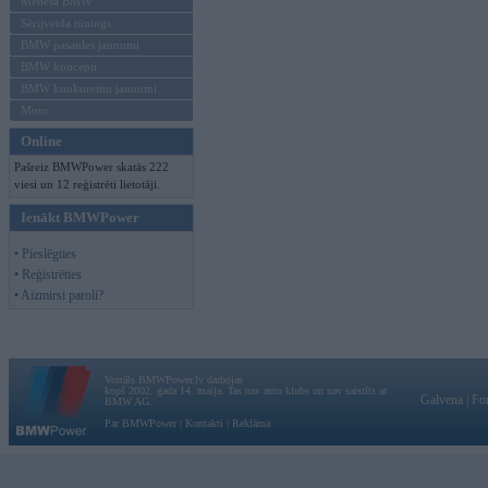
Mēneša BMW
Sērijveida tūnings
BMW pasaules jaunumi
BMW koncepti
BMW konkurentu jaunumi
Moto
Online
Pašreiz BMWPower skatās 222
viesi un 12 reģistrēti lietotāji.
Ienākt BMWPower
• Pieslēgties
• Reģistrēties
• Aizmirsi paroli?
Vortāls BMWPower.lv darbojas
kopš 2002. gada 14. maija. Tas nav auto klubs un nav saistīts ar
Galvena
|
Fo
BMW AG.
Par BMWPower
|
Kontakti
|
Reklāma