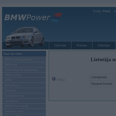
Sveiks,
Viesi!
Ie
Galvenā
Forums
Galerijas
Ziņas un raksti
Lietotāja u
BMW modeļu jaunumi
BMW testi
Tehnoloģijas & sasniegumi
BMW Latvijā
Lietotājvārds:
Offline
MINI
Ziņojumi forumā:
Rolls-Royce
Pasākumi
Vadāmības tests
Autosports
BMWPower aktuāli
Reklāmas raksti