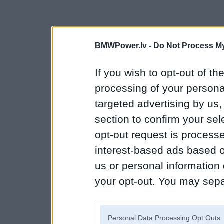
BMWPower.lv -
Do Not Process My
If you wish to opt-out of the
processing of your personal
targeted advertising by us
section to confirm your sel
opt-out request is proces
interest-based ads based o
us or personal information d
your opt-out. You may separ
disclosure of your personal
IAB’s list of downstream pa
Personal Data Processing Opt Outs