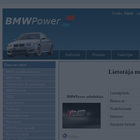
Sveiks,
Viesi!
Ie
Galvenā
Forums
Galerijas
Ziņas un raksti
Lietotāja m
BMW modeļu jaunumi
BMW testi
Tehnoloģijas & sasniegumi
BMW Latvijā
Lietotājvārds:
MINI
BMWPower atbalstītājs
Braucu ar:
Rolls-Royce
Nodarbošanās:
Pasākumi
Vadāmības tests
Intereses:
Autosports
Ziņojumi forumā:
BMWPower aktuāli
Reklāmas raksti
Offline