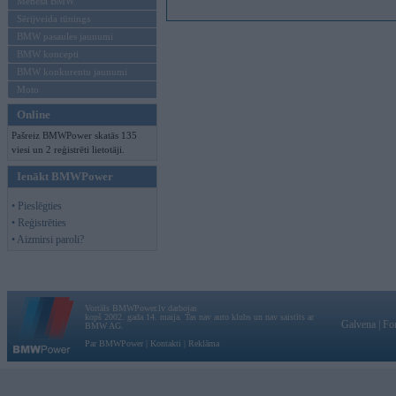
Mēneša BMW
Sērijveida tūnings
BMW pasaules jaunumi
BMW koncepti
BMW konkurentu jaunumi
Moto
Online
Pašreiz BMWPower skatās 135
viesi un 2 reģistrēti lietotāji.
Ienākt BMWPower
• Pieslēgties
• Reģistrēties
• Aizmirsi paroli?
Vortāls BMWPower.lv darbojas
kopš 2002. gada 14. maija. Tas nav auto klubs un nav saistīts ar
Galvena
|
Fo
BMW AG.
Par BMWPower
|
Kontakti
|
Reklāma