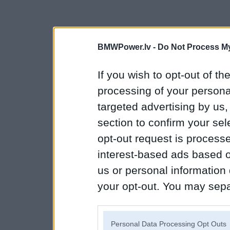
BMWPower.lv -
Do Not Process My
If you wish to opt-out of the
processing of your personal
targeted advertising by us
section to confirm your sel
opt-out request is proces
interest-based ads based o
us or personal information d
your opt-out. You may separ
disclosure of your personal
IAB’s list of downstream pa
Personal Data Processing Opt Outs