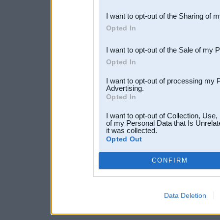
also be disclosed by us to 
I want to opt-out of the Sharing of 
Downstream Participants
th
Opted In
third parties.
I want to opt-out of the Sale of my 
Opted In
I want to opt-out of processing my 
Advertising.
Opted In
I want to opt-out of Collection, Use
of my Personal Data that Is Unrelat
it was collected.
Opted Out
CONFIRM
Data Deletion