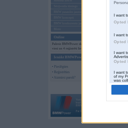
Mēneša BMW
Persona
Sērijveida tūnings
BMW pasaules jaunumi
I want t
BMW koncepti
Opted 
BMW konkurentu jaunumi
Moto
I want t
Online
Opted 
Pašreiz BMWPower skatās 118
viesi un 4 reģistrēti lietotāji.
I want 
Advertis
Ienākt BMWPower
Opted 
• Pieslēgties
• Reģistrēties
I want t
of my P
• Aizmirsi paroli?
was col
Opted 
Vortāls BMWPower.lv darbojas
kopš 2002. gada 14. maija. Tas nav auto klubs
BMW AG.
Par BMWPower
|
Kontakti
|
Reklāma