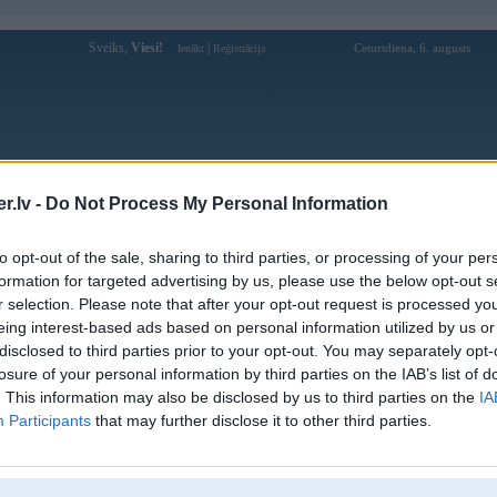
Sveiks,
Viesi!
|
Ceturtdiena, 6. augusts
Ienākt
Reģistrācija
Forums
Galerijas
Reģistrācija
Lietotāji
Meklētājs
.lv -
Do Not Process My Personal Information
Lietotāja Sebs profils
to opt-out of the sale, sharing to third parties, or processing of your per
formation for targeted advertising by us, please use the below opt-out s
Pēdējo reizi manīts: 11. Jun 2024, 15:04
r selection. Please note that after your opt-out request is processed y
eing interest-based ads based on personal information utilized by us or
Lietotājvārds:
Sebs
balstītājs
disclosed to third parties prior to your opt-out. You may separately opt-
Braucu ar:
meseršmitu uz Maskavu
losure of your personal information by third parties on the IAB’s list of
Ziņojumi forumā:
1320
. This information may also be disclosed by us to third parties on the
IA
Participants
that may further disclose it to other third parties.
Pēdējie ziņojumi forumā
[
]
Lietotāja Sebs galerijas
[
]