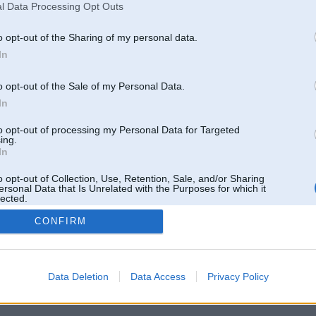
l Data Processing Opt Outs
o opt-out of the Sharing of my personal data.
In
o opt-out of the Sale of my Personal Data.
In
to opt-out of processing my Personal Data for Targeted
ing.
In
o opt-out of Collection, Use, Retention, Sale, and/or Sharing
ersonal Data that Is Unrelated with the Purposes for which it
lected.
Out
CONFIRM
 un nav saistīts ar
Galvena
|
Forums
|
Galerijas
|
Reģistrācija
|
Lietotaāji
|
Meklētājs
|
Reklā
Data Deletion
Data Access
Privacy Policy