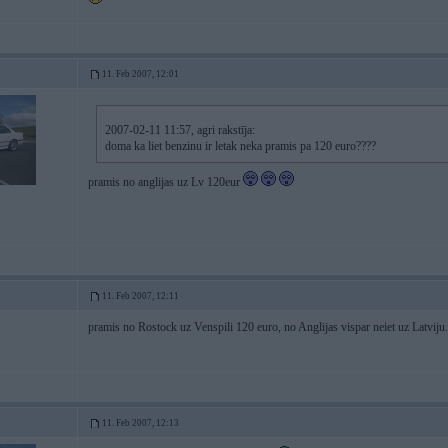
11. Feb 2007, 12:01
2007-02-11 11:57, agri rakstīja:
doma ka liet benzinu ir letak neka pramis pa 120 euro????
pramis no anglijas uz Lv 120eur
11. Feb 2007, 12:11
pramis no Rostock uz Venspili 120 euro, no Anglijas vispar neiet uz Latviju
11. Feb 2007, 12:13