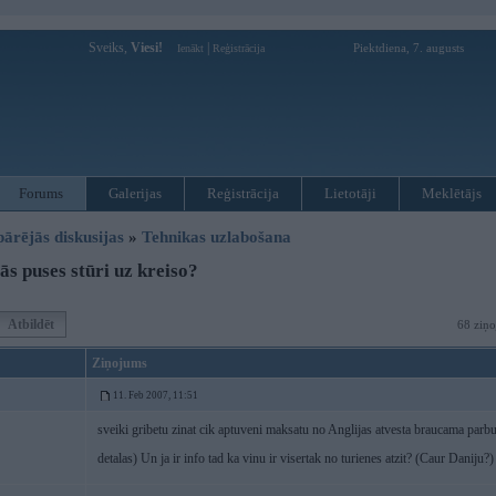
Sveiks,
Viesi!
|
Piektdiena, 7. augusts
Ienākt
Reģistrācija
Forums
Galerijas
Reģistrācija
Lietotāji
Meklētājs
pārējās diskusijas
»
Tehnikas uzlabošana
s puses stūri uz kreiso?
Atbildēt
68 ziņo
Ziņojums
11. Feb 2007, 11:51
sveiki gribetu zinat cik aptuveni maksatu no Anglijas atvesta braucama parbu
detalas) Un ja ir info tad ka vinu ir visertak no turienes atzit? (Caur Daniju?