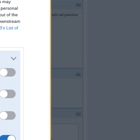
ou may
#10
 personal
out of the
ro nav ta tacka ko cinit,ja grib taisit tadu tad pamoimu
Tu to padzeru pacel GB!!!!
 downstream
B’s List of
#11
emsim par 3000 Ls nav verts????
#12
ienemsim par 3000 Ls nav verts????