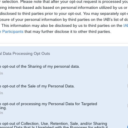
r selection. Please note that after your opt-out request is processed y
11. Feb 2007, 12:20
eing interest-based ads based on personal information utilized by us or
disclosed to third parties prior to your opt-out. You may separately opt-
darijis to nesu,bet esu redzejis ka dzeki to dara un parak apmierinati nav,Paje
vajag tadu pasu donoru!!!Taas ir manas domas,nu bet viss atkariigs pa cik 
losure of your personal information by third parties on the IAB’s list of
. This information may also be disclosed by us to third parties on the
IA
Participants
that may further disclose it to other third parties.
l Data Processing Opt Outs
o opt-out of the Sharing of my personal data.
11. Feb 2007, 12:22
In
skaidrs, ka nekas nav skaidrs..
Vai tiesam ja masinas cena atskiras pien
o opt-out of the Sale of my Personal Data.
In
to opt-out of processing my Personal Data for Targeted
11. Feb 2007, 12:26
ing.
In
2007-02-11 12:22, agri rakstīja:
o opt-out of Collection, Use, Retention, Sale, and/or Sharing
ersonal Data that Is Unrelated with the Purposes for which it
skaidrs, ka nekas nav skaidrs..
Vai tiesam ja masinas cena atskiras p