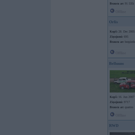
Braucu ar:
91 535i
Offline
Orlis
Kopš:
28. Dec 2005
Ziņojumi:
695
Braucu ar:
bezpiedz
Offline
Belluuns
Kopš:
16. Jun 2007
Ziņojumi:
9717
Braucu ar:
quattro
Offline
RWD