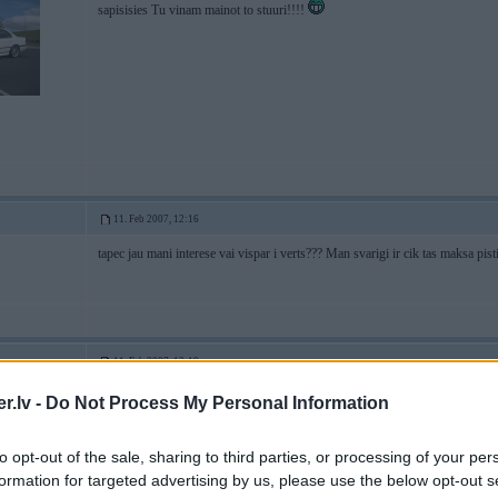
sapisisies Tu vinam mainot to stuuri!!!!
11. Feb 2007, 12:16
tapec jau mani interese vai vispar i verts??? Man svarigi ir cik tas maksa pisti
11. Feb 2007, 12:19
verts ir tikai tada gadijuma ja Pajero ir EVO
.lv -
Do Not Process My Personal Information
uliganku Lexus
to opt-out of the sale, sharing to third parties, or processing of your per
formation for targeted advertising by us, please use the below opt-out s