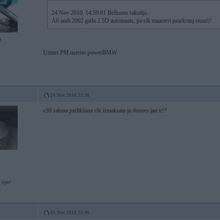
24 Nov 2010, 14:59:01 Belluuns rakstīja:
A6 audi 2002 gada 2.5D automaats, pa cik maasteri paarkrauj stuuri?
9
Uzmet PM userim powerBMW.
24. Nov 2010, 22:26
e30 salona parlikšana cik izmaksatu ja donors jau ir!?
 ripo!
24. Nov 2010, 22:45