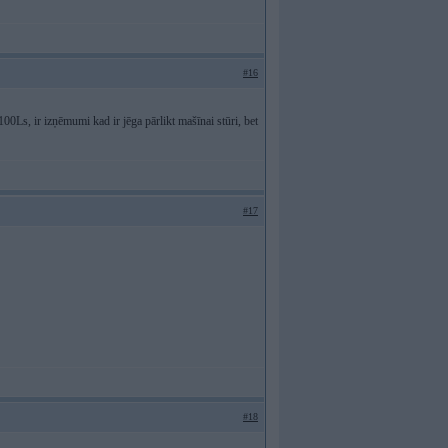
#16
100Ls, ir izņēmumi kad ir jēga pārlikt mašīnai stūri, bet
#17
#18