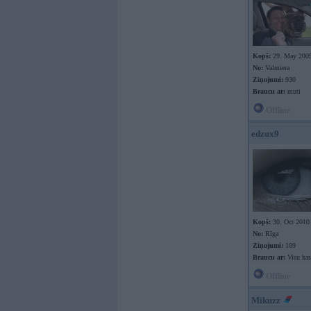
Kopš:
29. May 200
No:
Valmiera
Ziņojumi:
930
Braucu ar:
muti
Offline
edzux9
Kopš:
30. Oct 2010
No:
Rīga
Ziņojumi:
109
Braucu ar:
Visu kas
Offline
Mikuzz