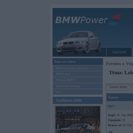
Galvenā
Ziņas un raksti
Forums
»
Vis
BMW modeļu jaunumi
Tēma: Labā
BMW testi
Mēneša BMW
Sērijveida tūnings
Jauna tēma
Vel...
Autors
Gadījuma bilde
agri
Kopš:
26. Sep 2006
Ziņojumi:
23
Braucu ar:
91 535i