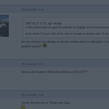
11. Feb 2007, 11:54
2007-02-11 11:51, agri rakstīja:
sveiki gribetu zinat cik aptuveni maksatu no Anglijas atvesta braucama p
nevis detalas) Un ja ir info tad ka vinu ir visertak no turienes atzit? (Ca
hvz par cenam,jo viss atkarigs no masinas markas,atdzit vis izdevigak ir svo
pamekle kautkur!!
11. Feb 2007, 11:57
doma ka liet benzinu ir letak neka pramis pa 120 euro????
11. Feb 2007, 11:58
Atradu tikai dzisanu no Vacijas sajas lapas..