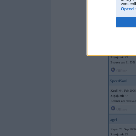
was col
Opted 
Kopš:
07. Mar 2006
Ziņojumi:
3210
Braucu ar:
semaku
Offline
agri
Kopš:
26. Sep 2006
Ziņojumi:
23
Braucu ar:
91 535i
Offline
SpeedSoul
Kopš:
04. Feb 2006
Ziņojumi:
47
Braucu ar:
manualo
Offline
agri
Kopš:
26. Sep 2006
Ziņojumi:
23