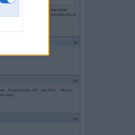
as Tu vari iedomaties,reika,lampas,logu tiritaju
mi un darbs,visas registracijas un viena liela jebla un
u visi dzitu tackas no GB!!!
#13
..
#14
eram .. Partaisiit bemku e34 .. max 450 ls .. e36 max
sot stuuri ..
#15