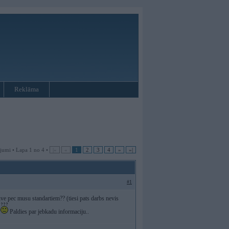
Reklāma
jumi • Lapa 1 no 4 •
|«
«
1
2
3
4
»
»|
#1
ve pec musu standartiem?? (tiesi pats darbs nevis
)
Paldies par jebkadu informaciju..