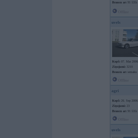
Braucu ar:
91 535i
Offline
uvels
Kopš:
07. Mar 2006
Ziņojumi:
3210
Braucu ar:
semaku
Offline
agri
Kopš:
26. Sep 2006
Ziņojumi:
23
Braucu ar:
91 535i
Offline
uvels