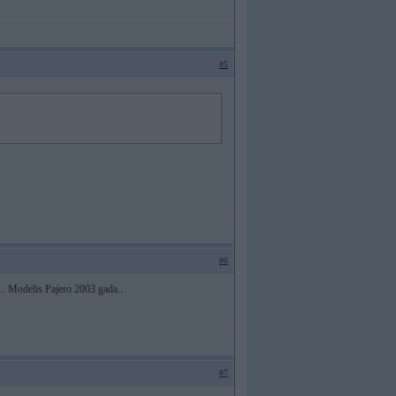
#5
#6
... Modelis Pajero 2003 gada..
#7