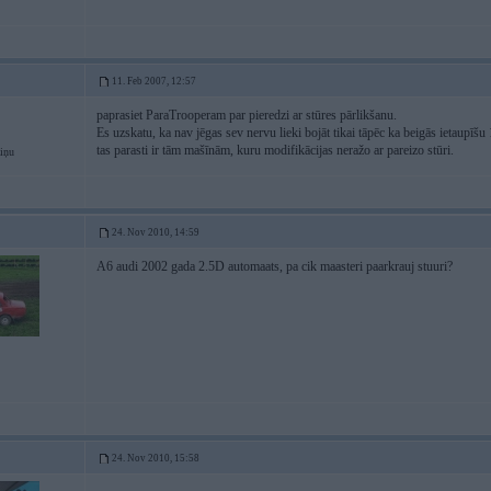
11. Feb 2007, 12:57
paprasiet ParaTrooperam par pieredzi ar stūres pārlikšanu.
Es uzskatu, ka nav jēgas sev nervu lieki bojāt tikai tāpēc ka beigās ietaupīšu 
tas parasti ir tām mašīnām, kuru modifikācijas neražo ar pareizo stūri.
iņu
24. Nov 2010, 14:59
A6 audi 2002 gada 2.5D automaats, pa cik maasteri paarkrauj stuuri?
24. Nov 2010, 15:58