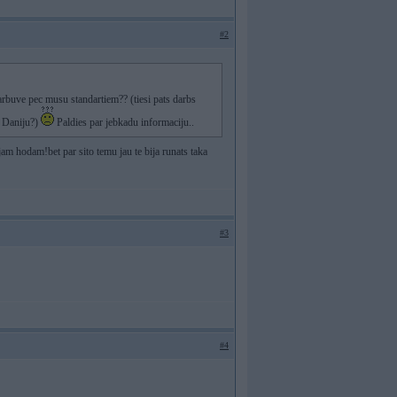
#2
arbuve pec musu standartiem?? (tiesi pats darbs
ur Daniju?)
Paldies par jebkadu informaciju..
jam hodam!bet par sito temu jau te bija runats taka
#3
#4