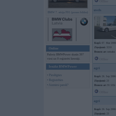
Offline
uvels
BMW 7. sērija F01 (preses bildes)
Kopš:
07. Mar 2006
Ziņojumi:
3210
Online
Braucu ar:
semaku
Pašreiz BMWPower skatās 397
viesi un 0 reģistrēti lietotāji.
Offline
Ienākt BMWPower
agri
• Pieslēgties
Kopš:
26. Sep 2006
• Reģistrēties
Ziņojumi:
23
• Aizmirsi paroli?
Braucu ar:
91 535i
Offline
agri
Kopš:
26. Sep 2006
Ziņojumi:
23