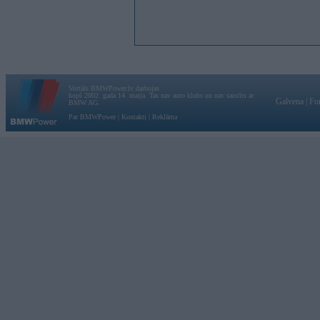
Vortāls BMWPower.lv darbojas
kopš 2002. gada 14. maija. Tas nav auto klubs un nav saistīts ar
Galvena
|
Fo
BMW AG.
Par BMWPower
|
Kontakti
|
Reklāma