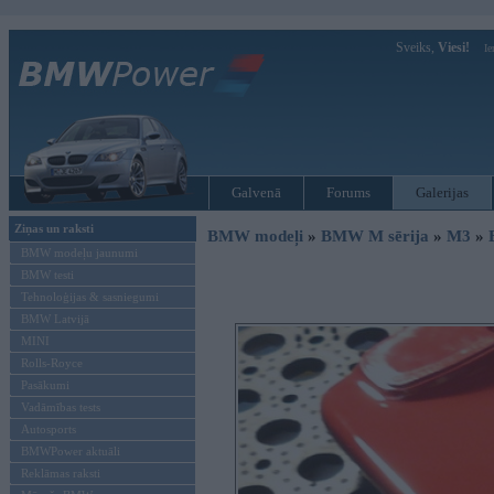
Sveiks,
Viesi!
Ie
Galvenā
Forums
Galerijas
Ziņas un raksti
BMW modeļi
»
BMW M sērija
»
M3
»
BMW modeļu jaunumi
BMW testi
Tehnoloģijas & sasniegumi
BMW Latvijā
MINI
Rolls-Royce
Pasākumi
Vadāmības tests
Autosports
BMWPower aktuāli
Reklāmas raksti