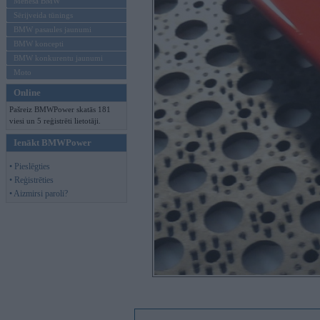
Mēneša BMW
Sērijveida tūnings
BMW pasaules jaunumi
BMW koncepti
BMW konkurentu jaunumi
Moto
Online
Pašreiz BMWPower skatās 181
viesi un 5 reģistrēti lietotāji.
Ienākt BMWPower
• Pieslēgties
• Reģistrēties
• Aizmirsi paroli?