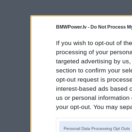
BMWPower.lv -
Do Not Process My
If you wish to opt-out of the
processing of your personal
targeted advertising by us
section to confirm your sel
opt-out request is proces
interest-based ads based o
us or personal information d
your opt-out. You may separ
disclosure of your personal
IAB’s list of downstream pa
Personal Data Processing Opt Outs