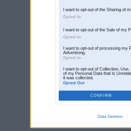
also be disclosed by us to 
I want to opt-out of the Sharing of 
Downstream Participants
th
Opted In
third parties.
I want to opt-out of the Sale of my 
Opted In
I want to opt-out of processing my 
Advertising.
Opted In
I want to opt-out of Collection, Use
of my Personal Data that Is Unrelat
it was collected.
Opted Out
CONFIRM
Data Deletion