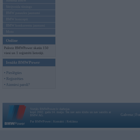
Mēneša BMW
Sērijveida tūnings
BMW pasaules jaunumi
BMW koncepti
BMW konkurentu jaunumi
Moto
Online
Pašreiz BMWPower skatās 150
viesi un 1 reģistrēti lietotāji.
Ienākt BMWPower
• Pieslēgties
• Reģistrēties
• Aizmirsi paroli?
Vortāls BMWPower.lv darbojas
kopš 2002. gada 14. maija. Tas nav auto klubs un nav saistīts ar
Galvena
|
Fo
BMW AG.
Par BMWPower
|
Kontakti
|
Reklāma