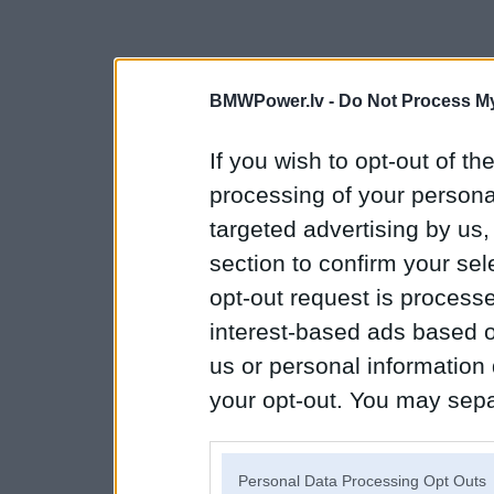
BMWPower.lv -
Do Not Process My
If you wish to opt-out of the
processing of your personal
targeted advertising by us
section to confirm your sel
opt-out request is proces
interest-based ads based o
us or personal information d
your opt-out. You may separ
disclosure of your personal
IAB’s list of downstream pa
Personal Data Processing Opt Outs