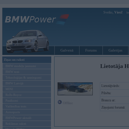
Sveiks,
Viesi!
Ie
Galvenā
Forums
Galerijas
Ziņas un raksti
Lietotāja H
BMW modeļu jaunumi
BMW testi
Tehnoloģijas & sasniegumi
BMW Latvijā
Lietotājvārds:
MINI
Pilsēta:
Rolls-Royce
Braucu ar:
Pasākumi
Offline
Vadāmības tests
Ziņojumi forumā:
Autosports
BMWPower aktuāli
Reklāmas raksti