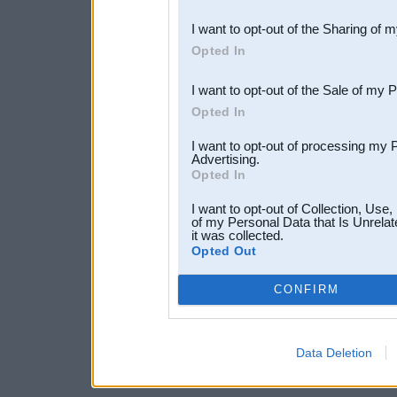
also be disclosed by us to 
I want to opt-out of the Sharing of 
Downstream Participants
th
Opted In
third parties.
I want to opt-out of the Sale of my 
Opted In
I want to opt-out of processing my 
Advertising.
Opted In
I want to opt-out of Collection, Use
of my Personal Data that Is Unrelat
it was collected.
Opted Out
CONFIRM
Data Deletion