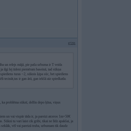
#7291
ība un relejs mājā, pie paša urbuma ir T veida
a ja ilgi lej ūdeni piemēram baseinā, tad sūkņa
 spiediens turas ~2, sūknis ķipa sūc, bet spiediens
i tecināt,tas ir gan ārā, gan iekšā aiz spiedkatla.
u, ka problēma sūknī, delfin depo ķīna, viņus
miem un vai vispār tāda ir, ja pareizi atceros 1m=50€
. Sūkni tu vari laist cik gribi, tikai ne līdz apakšai, ja
uba seklāk, vēl vai pareizā truba, urbumam tik daudz