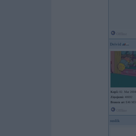
Offline
Deivid
Kopš:
02. Mar 2004
Ziņojumi:
40692
Braucu ar:
E46 M3
Offline
suslik