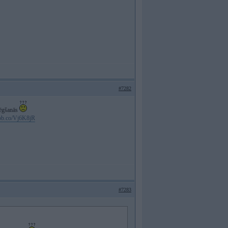
#7282
slēgšanās
/ibb.co/Vj6K8jR
#7283