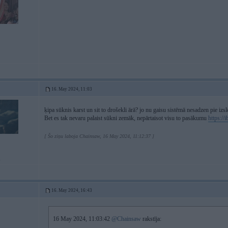
16. May 2024, 11:03
ķipa sūknis karst un sit to drošekli ārā? jo nu gaisu sistēmā nesadzen pie iz
Bet es tak nevaru palaist sūkni zemāk, nepārtaisot visu to pasākumu
https:/
[ Šo ziņu laboja Chainsaw, 16 May 2024, 11:12:37 ]
i
16. May 2024, 16:43
16 May 2024, 11:03:42
@Chainsaw
rakstīja: