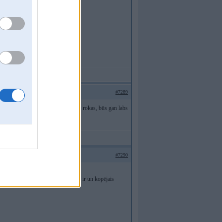
#7289
ādu biezo ripu, ja nav šmirģelis pie rokas, būs gan labs
#7290
ram stiebram kā nokaltis končiks tad ir un kopējais