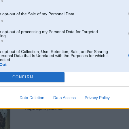
In
F31
o opt-out of the Sale of my Personal Data.
In
to opt-out of processing my Personal Data for Targeted
ing.
In
o opt-out of Collection, Use, Retention, Sale, and/or Sharing
17. May 2024, 10:28
ersonal Data that Is Unrelated with the Purposes for which it
lected.
Elektriskajam un jo sevišķi akumulatora ass asmens ir must. Fleksis ar kautk
Out
uzasināšanai.
CONFIRM
17. May 2024, 10:32
Data Deletion
Data Access
Privacy Policy
Ātrākais bez asmens noņemšanas ir ar flexi+ smilšpapīra lapiņu ripu.
Labāk regulārāk, jo ar neasu pļaujot stiebrs tiek apsists, ne nogriezts un kat
sulīgais zaļuma paskats zūd.