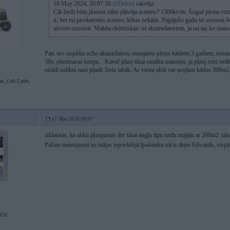
16 May 2024, 20:07:30
@Deivid
rakstīja:
Cik bieži būtu jāasina zāles pļāvēja asmens? 1300kv/m. Šogad pirmo reizi 
ir, bet nu pieskaroties asmens liekas nekāds. Pagājušo gadu uz sezonas 
aizvest uzasināt. Makita elektriskais uz akumulatoriem, ja nu tas ko main
Pats sev nopirku echo akumulatoru stumjamo pirms kādiem 3 gadiem, testam,
58v, plastmasas korpu... Karoč pļauj tikai smalku mauriņu, ja pļauj reizi nedē
otrādi uzliktu nazi pļauk 3reiz labāk. Ar vienu aķīti var nopļaut kādus 300m
n, Cub Cadet,
17. May 2024, 09:07
izklausās, ka akku pļaujamais der tikai angļu tipa rindu mājām ar 200m2 zaļu 
Pašam mantojumā no mājas iepriekšējā īpašnieka nācis depo Edwards, vispār
F31