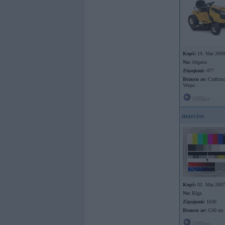
Kopš:
19. Mar 2009
No:
Jelgava
Ziņojumi:
477
Braucu ar:
Craftsma
Vespa
Offline
marciss
Kopš:
02. Mar 2007
No:
Rīga
Ziņojumi:
1636
Braucu ar:
G30 un 
Offline