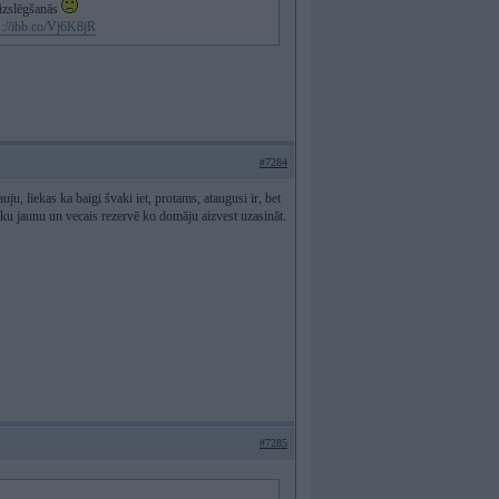
 izslēgšanās
s://ibb.co/Vj6K8jR
#7284
u, liekas ka baigi švaki iet, protams, ataugusi ir, bet
ku jaunu un vecais rezervē ko domāju aizvest uzasināt.
#7285