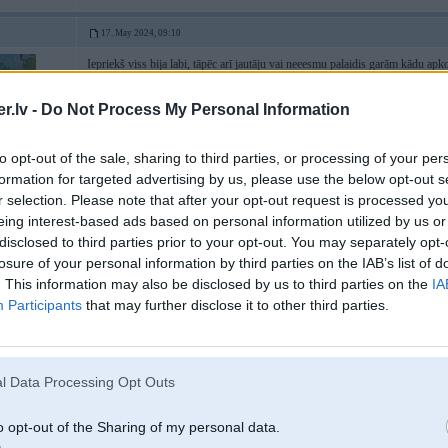
17. May 2024, 09:10
Iepriekš viss bija labi, tāpēc arī jautāju vai neeesmu palaidis garām kādu ap
gabals liekas, par nazi to nesauktu
.lv -
Do Not Process My Personal Information
[ Šo ziņu laboja Deivid, 17 May 2024, 09:17:26 ]
to opt-out of the sale, sharing to third parties, or processing of your per
formation for targeted advertising by us, please use the below opt-out s
r selection. Please note that after your opt-out request is processed y
eing interest-based ads based on personal information utilized by us or
 / C5X
disclosed to third parties prior to your opt-out. You may separately opt-
losure of your personal information by third parties on the IAB’s list of
. This information may also be disclosed by us to third parties on the
IA
17. May 2024, 09:15
Participants
that may further disclose it to other third parties.
es ik pa laikam uzasinu asmeni, uzreiz labāka pļaušana - noskrūvē nost, ieliek
negribās/nav iespējas skrūvēt nost asmeni, var ar šādu izlīdzēties, bet nebūs b
l Data Processing Opt Outs
o opt-out of the Sharing of my personal data.