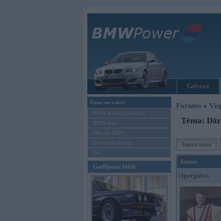
Galvenā
Ziņas un raksti
Forums
»
Vis
BMW modeļu jaunumi
Tēma: Dārz
BMW testi
Mēneša BMW
Sērijveida tūnings
Jauna tēma
Vel...
Autors
Gadījuma bilde
cipargalva