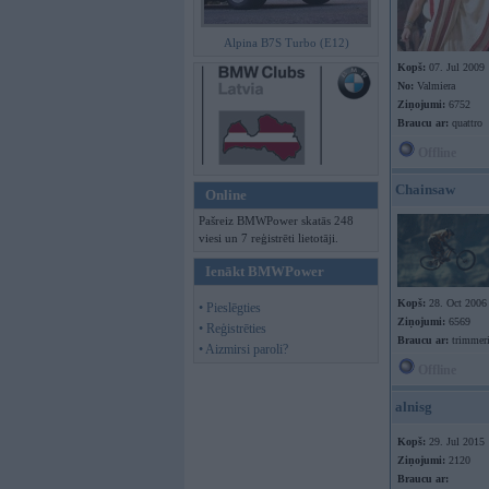
Alpina B7S Turbo (E12)
Kopš:
07. Jul 2009
No:
Valmiera
Ziņojumi:
6752
Braucu ar:
quattro
Offline
Chainsaw
Online
Pašreiz BMWPower skatās 248
viesi un 7 reģistrēti lietotāji.
Ienākt BMWPower
Kopš:
28. Oct 2006
• Pieslēgties
Ziņojumi:
6569
• Reģistrēties
Braucu ar:
trimmer
• Aizmirsi paroli?
Offline
alnisg
Kopš:
29. Jul 2015
Ziņojumi:
2120
Braucu ar: