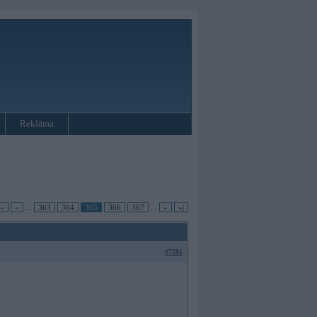
Reklāma
|«
«
...
363
364
365
366
367
...
»
»|
#7281