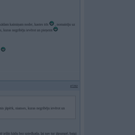
 kādam kaimiņam noder, kastes trīs
, nomainīju uz
s, kuras negribēju ievērot un pieņemt
s
#7292
s jāpērk, nianses, kuras negribēju ievērot un
ē ielikt kādu bez spiedkatla, lai nav tur jāpumpē, baigi