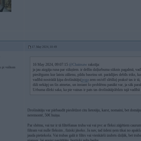
17. May 2024, 10:49
4
16 May 2024, 09:07:15
@Chainsaw
rakstīja:
u pi vuškom
ja jau aizgāja runa par sūkņīem. ir delfin dziļurbuma sūknis pagalmā, vad
pieslēgums kur laistu zālienu, pildu baseinu utt. parādījies debīls triks, k
vadībā nostrādā ķipa drošinātājs(
poga
zem on/off slēdža) praksē tas ir tā,
diži nekāpj un šis atmetas, un instant šo problēmu panākt var, ja sāk paralēl
Urbuma džeki saka, ka pie vainas ir pats tas drošinātājslēdzis tajā vadībā
Drošinātāju var pārbaudīt pieslēdzot citu lietotāju, karst, nomaini, bet domāj
neremontē, 50€ huiņa.
Par shēmu, vai tur ir tā filtrēšanas truba vai vai pvc ar fleksi zāģētiem cauru
filtram vai nulle fleksim , fiziski jāseko. Ja nav, tad ūdeni ņem tikai no apakšas
jauda pietiekoša. Vai trubas galā ir filtrs vai vienkārši izubrts dziļāk, bet tr
nianses, lai appist pasūtītāju, burtiski zelta bedre.