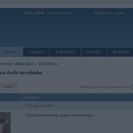
Sveiks,
Viesi!
|
Piektdiena, 7. augusts
Ienākt
Reģistrācija
Forums
Galerijas
Reģistrācija
Lietotāji
Meklētājs
pārējās diskusijas
»
Tērzētava
a darbi un tehnika
Atbildēt
8590 ziņojumi • Lapa 365 no 430 •
Ziņojums
16. May 2024, 09:25
Ūdens līmenis nokrītas, motors vairs nedzesējas.