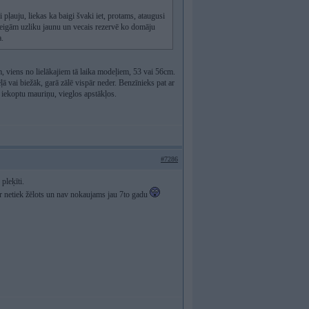
pļauju, liekas ka baigi švaki iet, protams, ataugusi
beigām uzliku jaunu un vecais rezervē ko domāju
a.
 viens no lielākajiem tā laika modeļiem, 53 vai 56cm.
ļā vai biežāk, garā zālē vispār neder. Benzīnieks pat ar
2 iekoptu mauriņu, vieglos apstākļos.
#7286
pleķīti.
 netiek žēlots un nav nokaujams jau 7to gadu