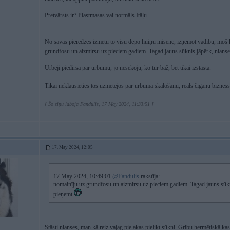
Pretvārsts ir? Plastmasas vai normāls Itāļu.
No savas pieredzes izmetu to visu depo huiņu misenē, izņemot vadību, moš
grundfosu un aizmirsu uz pieciem gadiem. Tagad jauns sūknis jāpērk, nianse
Urbēji piedirsa par urbumu, jo nesekoju, ko tur bāž, bet tikai izstāsta.
Tikai neklausieties tos uzmetējos par urbuma skalošanu, reāls čigānu biznes
[ Šo ziņu laboja Fandulis, 17 May 2024, 11:33:51 ]
17. May 2024, 12:05
17 May 2024, 10:49:01
@Fandulis
rakstīja:
nomainīju uz grundfosu un aizmirsu uz pieciem gadiem. Tagad jauns sūkni
pieņemt
1
Stāsti nianses, man kā reiz vajag pie akas pielikt sūkni. Gribu hermētiskā kast