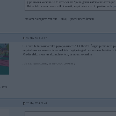
ķipa sūknis karst un sit to drošekli ārā? jo nu gaisu sistēmā nesadzen pie
Bet es tak nevaru palaist sūkni zemāk, nepārtaisot visu to pasākumu
http
...tad otrs risinājums var būt ..., tikai,... pacelt ūdens līmeni...
16. May 2024, 20:07
Cik bieži būtu jāasina zāles pļāvēja asmens? 1300kv/m. Šogad pirmo reizi pļauj
nu pieskaroties asmens liekas nekāds. Pagājušo gadu uz sezonas beigām uzli
Makita elektriskais uz akumulatoriem, ja nu tas ko maina.
[ Šo ziņu laboja Deivid, 16 May 2024, 20:08:39 ]
 / C5X
17. May 2024, 00:48