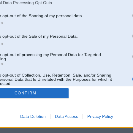
l Data Processing Opt Outs
o opt-out of the Sharing of my personal data.
In
o opt-out of the Sale of my Personal Data.
In
to opt-out of processing my Personal Data for Targeted
ing.
In
o opt-out of Collection, Use, Retention, Sale, and/or Sharing
ersonal Data that Is Unrelated with the Purposes for which it
lected.
Out
CONFIRM
 un nav saistīts ar
Galvena
|
Forums
|
Galerijas
|
Reģistrācija
|
Lietotaāji
|
Meklētājs
|
Reklā
Data Deletion
Data Access
Privacy Policy