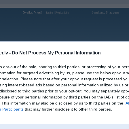
Sveiks,
Viesi!
|
Sestdiena, 8. augusts
Ienākt
Reģistrācija
Forums
Galerijas
Reģistrācija
Lietotāji
Meklētājs
.lv -
Do Not Process My Personal Information
Lietotāja Pavasaris profils
to opt-out of the sale, sharing to third parties, or processing of your per
formation for targeted advertising by us, please use the below opt-out s
Pēdējo reizi manīts: 13. Oct 2025, 20:58
r selection. Please note that after your opt-out request is processed y
eing interest-based ads based on personal information utilized by us or
Lietotājvārds:
Pavasaris
disclosed to third parties prior to your opt-out. You may separately opt-
Ziņojumi forumā:
477
losure of your personal information by third parties on the IAB’s list of
Pēdējie ziņojumi forumā
[
]
. This information may also be disclosed by us to third parties on the
IA
Participants
that may further disclose it to other third parties.