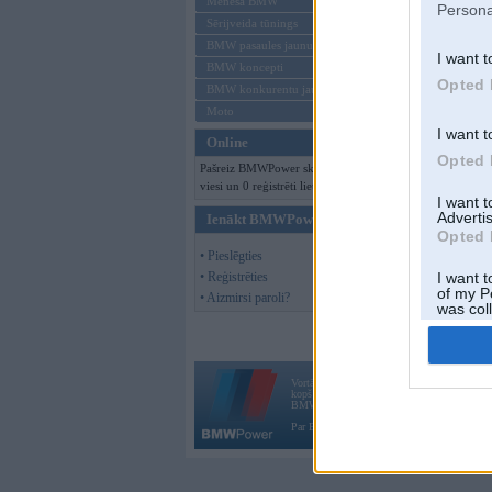
Mēneša BMW
Persona
Sērijveida tūnings
BMW pasaules jaunumi
I want t
BMW koncepti
Opted 
BMW konkurentu jaunumi
Moto
I want t
Online
Opted 
Pašreiz BMWPower skatās 421
viesi un 0 reģistrēti lietotāji.
I want 
Advertis
Ienākt BMWPower
Opted 
• Pieslēgties
• Reģistrēties
I want t
of my P
• Aizmirsi paroli?
was col
Opted 
Vortāls BMWPower.lv darbojas
kopš 2002. gada 14. maija. Tas nav auto klubs
BMW AG.
Par BMWPower
|
Kontakti
|
Reklāma