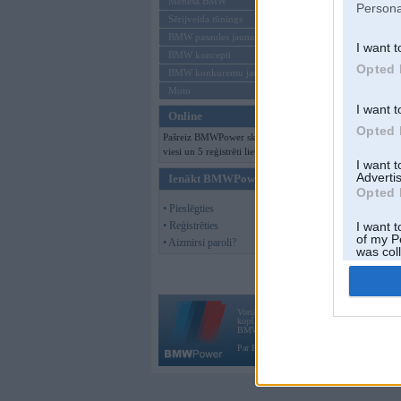
Mēneša BMW
Persona
Sērijveida tūnings
BMW pasaules jaunumi
I want t
BMW koncepti
Opted 
BMW konkurentu jaunumi
Moto
I want t
Online
Opted 
Pašreiz BMWPower skatās 330
viesi un 5 reģistrēti lietotāji.
I want 
Advertis
Ienākt BMWPower
Opted 
• Pieslēgties
• Reģistrēties
I want t
of my P
• Aizmirsi paroli?
was col
Opted 
Vortāls BMWPower.lv darbojas
kopš 2002. gada 14. maija. Tas nav auto klubs
BMW AG.
Par BMWPower
|
Kontakti
|
Reklāma