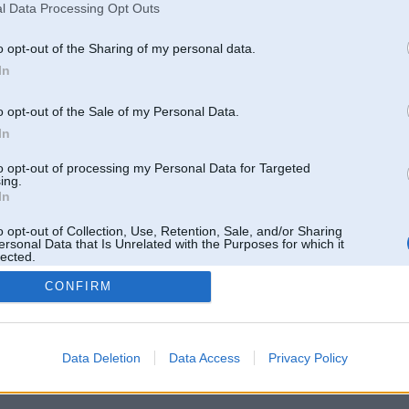
l Data Processing Opt Outs
o opt-out of the Sharing of my personal data.
In
o opt-out of the Sale of my Personal Data.
In
to opt-out of processing my Personal Data for Targeted
ing.
In
o opt-out of Collection, Use, Retention, Sale, and/or Sharing
ersonal Data that Is Unrelated with the Purposes for which it
lected.
Out
CONFIRM
 un nav saistīts ar
Galvena
|
Forums
|
Galerijas
|
Reģistrācija
|
Lietotaāji
|
Meklētājs
|
Reklā
Data Deletion
Data Access
Privacy Policy