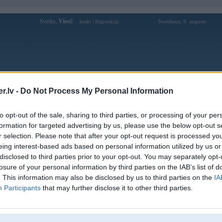
Sveiks,
Viesi!
|
Svetdiena, 9. augusts
Ienākt
Reģistrācija
Forums
Galerijas
Reģistrācija
Lietotāji
Meklētājs
.lv -
Do Not Process My Personal Information
Lietotāja Hrjum profils
to opt-out of the sale, sharing to third parties, or processing of your per
formation for targeted advertising by us, please use the below opt-out s
Pēdējo reizi manīts: 08. Jan 2026, 15:28
r selection. Please note that after your opt-out request is processed y
eing interest-based ads based on personal information utilized by us or
Lietotājvārds:
Hrjum
disclosed to third parties prior to your opt-out. You may separately opt-
Braucu ar:
Kulbu
losure of your personal information by third parties on the IAB’s list of
Ziņojumi forumā:
656
. This information may also be disclosed by us to third parties on the
IA
Participants
that may further disclose it to other third parties.
Pēdējie ziņojumi forumā
[
]