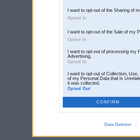
also be disclosed by us to 
I want to opt-out of the Sharing of 
Downstream Participants
th
Opted In
third parties.
I want to opt-out of the Sale of my 
Opted In
I want to opt-out of processing my 
Advertising.
Opted In
I want to opt-out of Collection, Use
of my Personal Data that Is Unrelat
it was collected.
Opted Out
CONFIRM
Data Deletion