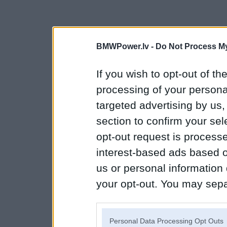
BMWPower.lv -
Do Not Process My
If you wish to opt-out of the
processing of your personal
targeted advertising by us
section to confirm your sel
opt-out request is proces
interest-based ads based o
us or personal information d
your opt-out. You may separ
disclosure of your personal
IAB’s list of downstream pa
Personal Data Processing Opt Outs