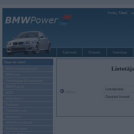
Sveiks,
Viesi!
Ie
Galvenā
Forums
Galerijas
Ziņas un raksti
Lietotāja
BMW modeļu jaunumi
BMW testi
Tehnoloģijas & sasniegumi
BMW Latvijā
Lietotājvārds:
Offline
MINI
Ziņojumi forumā:
Rolls-Royce
Pasākumi
Vadāmības tests
Autosports
BMWPower aktuāli
Reklāmas raksti