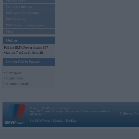
Mēneša BMW
Sērijveida tūnings
BMW pasaules jaunumi
BMW koncepti
BMW konkurentu jaunumi
Moto
Online
Pašreiz BMWPower skatās 187
viesi un 7 reģistrēti lietotāji.
Ienākt BMWPower
• Pieslēgties
• Reģistrēties
• Aizmirsi paroli?
Vortāls BMWPower.lv darbojas
kopš 2002. gada 14. maija. Tas nav auto klubs un nav saistīts ar
Galvena
|
Fo
BMW AG.
Par BMWPower
|
Kontakti
|
Reklāma