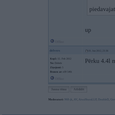
piedavajat
up
Offline
delvers
01. Jun 2012, 23:36
Kopš:
15. Feb 2012
Pērku 4.4l 
No:
Dobele
Ziņojumi:
5
Braucu ar:
e39 540i
Offline
Jauna tēma
Atbildēt
Moderatori:
968-jk
,
AV
,
AiwaShuraLLP
,
DoubleD
,
Gir