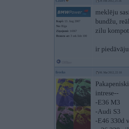
Czars
29. Feb 2012, 21:26
meklēju sasi
bundžu, reāl
Kopš:
13. Aug 2007
No:
Rīga
zilu kompot
Ziņojumi:
14367
Braucu ar:
3 sek līdz 100
ir piedāvāj
Offline
freeks
06. Mar 2012, 22:18
Pakapeniski
intrese--
-E36 M3
-Audi S3
-E46 330d v