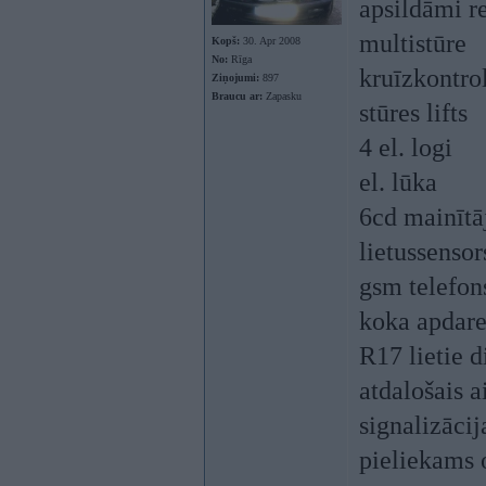
apsildāmi r
multistūre
Kopš:
30. Apr 2008
No:
Rīga
kruīzkontro
Ziņojumi:
897
Braucu ar:
Zapasku
stūres lifts
4 el. logi
el. lūka
6cd mainītā
lietussensor
gsm telefon
koka apdar
R17 lietie d
atdalošais a
signalizācij
pieliekams o