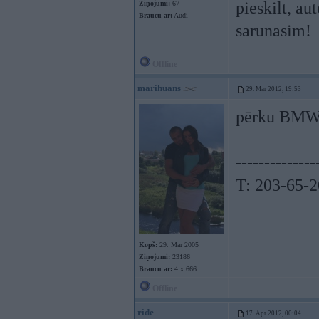
pieskilt, au
Ziņojumi:
67
Braucu ar:
Audi
sarunasim!
Offline
marihuans
29. Mar 2012, 19:53
pērku BMW m
--------------
T: 203-65-
Kopš:
29. Mar 2005
Ziņojumi:
23186
Braucu ar:
4 x 666
Offline
ride
17. Apr 2012, 00:04