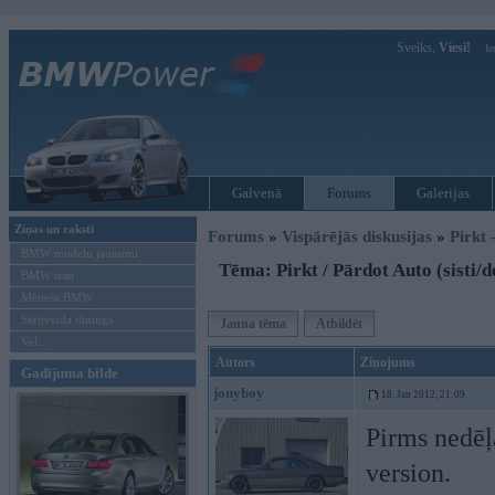
Sveiks,
Viesi!
Ie
Galvenā
Forums
Galerijas
Ziņas un raksti
Forums
»
Vispārējās diskusijas
»
Pirkt 
BMW modeļu jaunumi
Tēma: Pirkt / Pārdot Auto (sisti/d
BMW testi
Mēneša BMW
Sērijveida tūnings
Jauna tēma
Atbildēt
Vel...
Autors
Ziņojums
Gadījuma bilde
jonyboy
18. Jan 2012, 21:09
Pirms nedēļ
version.