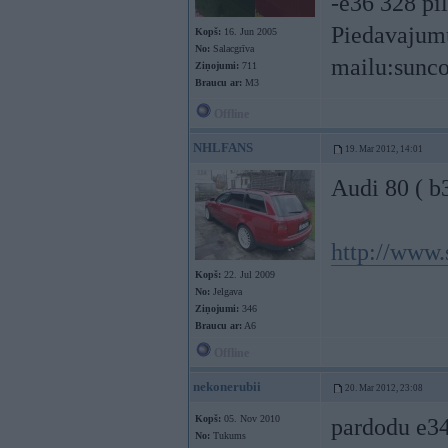
-e36 328 pil
Piedavajumu
Kopš:
16. Jun 2005
No:
Salacgrīva
mailu:
sunc
Ziņojumi:
711
Braucu ar:
M3
Offline
NHLFANS
19. Mar 2012, 14:01
Audi 80 ( b3
http://www.
Kopš:
22. Jul 2009
No:
Jelgava
Ziņojumi:
346
Braucu ar:
A6
Offline
nekonerubii
20. Mar 2012, 23:08
Kopš:
05. Nov 2010
pardodu e34 
No:
Tukums