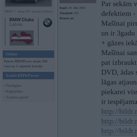
Par sekām va
Kopš:
20. Mar 2010
BMW 7. sērija F01 (preses bildes)
defektiem 
Ziņojumi:
415
Braucu ar:
Mašīnai pir
un ir 3gadu 
+ gāzes iekā
Mašīnai same
Online
pat izbrauk
Pašreiz BMWPower skatās 388
viesi un 2 reģistrēti lietotāji.
DVD, ādas s
Ienākt BMWPower
lāgas atjaun
• Pieslēgties
piekarei vis
• Reģistrēties
• Aizmirsi paroli?
ir iespējam
http://bild
http://bild
http://bild