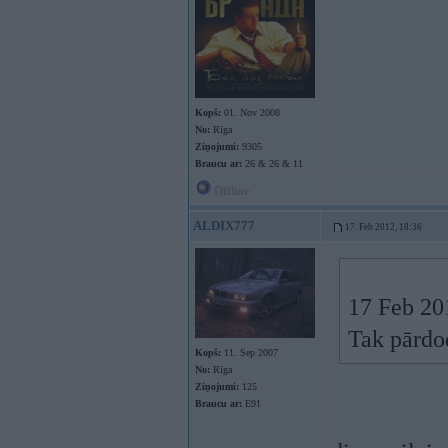
Kopš:
01. Nov 2008
No:
Rīga
Ziņojumi:
9305
Braucu ar:
26 & 26 & 11
Offline
ALDIX777
17. Feb 2012, 18:36
17 Feb 201
Tak pārdod
Kopš:
11. Sep 2007
No:
Rīga
Ziņojumi:
125
Braucu ar:
E91