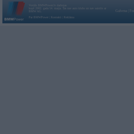
Vortāls BMWPower.lv darbojas
kopš 2002. gada 14. maija. Tas nav auto klubs un nav saistīts ar
Galvena
|
Fo
BMW AG.
Par BMWPower
|
Kontakti
|
Reklāma