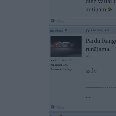
diez vailai 
autiņam
Offline
martinsz
20. Feb 2012, 14:15
Pārdu Range
runājama.
Kopš:
22. Nov 2003
Ziņojumi:
5905
ss.lv
Braucu ar:
kartingu
--------------
...
Offline