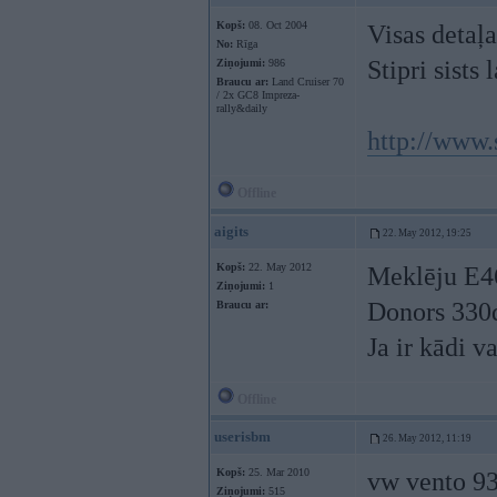
Kopš:
08. Oct 2004
Visas detaļ
No:
Rīga
Stipri sists
Ziņojumi:
986
Braucu ar:
Land Cruiser 70
/ 2x GC8 Impreza-
rally&daily
http://www.s
Offline
aigits
22. May 2012, 19:25
Kopš:
22. May 2012
Meklēju E46
Ziņojumi:
1
Donors 330
Braucu ar:
Ja ir kādi v
Offline
userisbm
26. May 2012, 11:19
Kopš:
25. Mar 2010
vw vento 93.
Ziņojumi:
515