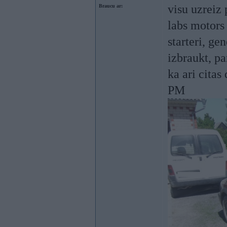
visu uzreiz 
Braucu ar:
labs motors 
starteri, gen
izbraukt, pa
ka ari citas
PM