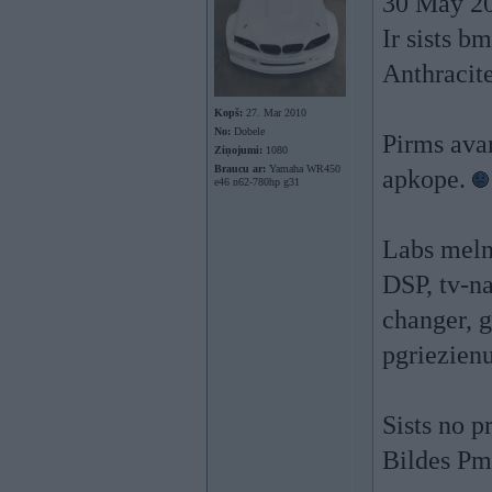
30 May 20
Ir sists 
Anthracite
Kopš:
27. Mar 2010
No:
Dobele
Pirms avar
Ziņojumi:
1080
Braucu ar:
Yamaha WR450
apkope.
e46 n62-780hp g31
Labs meln
DSP, tv-na
changer, g
pgriezienu
Sists no p
Bildes Pm