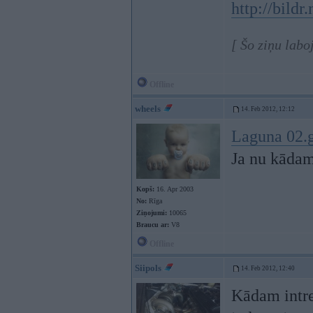
http://bild
[ Šo ziņu labo
Offline
wheels
14. Feb 2012, 12:12
Laguna 02.
Ja nu kādam
Kopš:
16. Apr 2003
No:
Rīga
Ziņojumi:
10065
Braucu ar:
V8
Offline
Siipols
14. Feb 2012, 12:40
Kādam intre