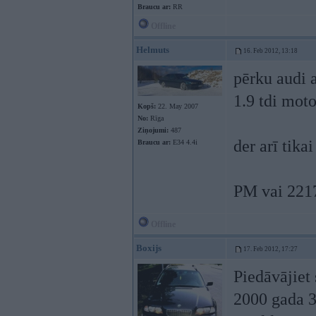
Braucu ar:
RR
Offline
Helmuts
16. Feb 2012, 13:18
pērku audi 
1.9 tdi mot
Kopš:
22. May 2007
No:
Rīga
Ziņojumi:
487
der arī tik
Braucu ar:
E34 4.4i
PM vai 221
Offline
Boxijs
17. Feb 2012, 17:27
Piedāvājiet
2000 gada 