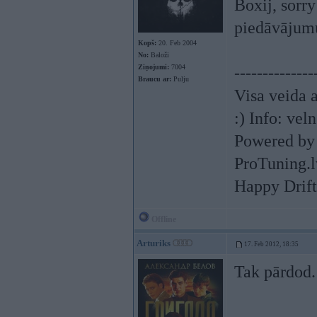
Boxij, sorr
piedāvājumu
Kopš:
20. Feb 2004
No:
Baloži
Ziņojumi:
7004
--------------
Braucu ar:
Pulju
Visa veida 
:) Info:
vel
Powered by
ProTuning.l
Happy Drift
Offline
Arturiks
17. Feb 2012, 18:35
Tak pārdod. 