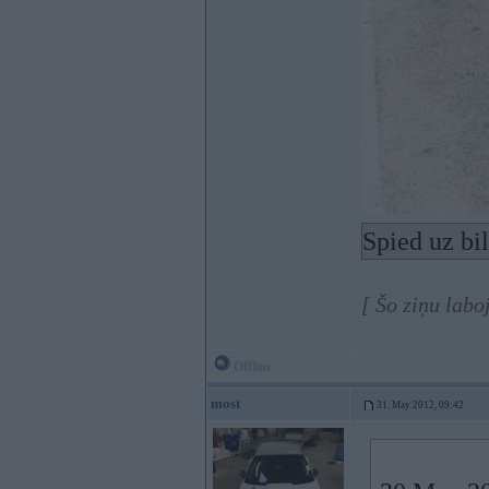
Spied uz bi
[ Šo ziņu lab
Offline
most
31. May 2012, 09:42