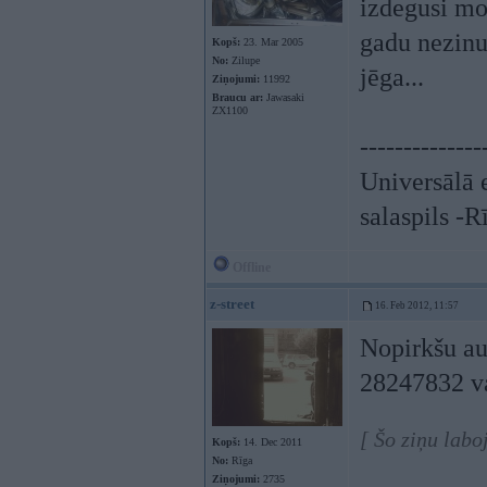
izdegusi mot
gadu nezinu
Kopš:
23. Mar 2005
No:
Zilupe
jēga...
Ziņojumi:
11992
Braucu ar:
Jawasaki
ZX1100
--------------
Universālā
salaspils -R
Offline
z-street
16. Feb 2012, 11:57
Nopirkšu aut
28247832 v
[ Šo ziņu labo
Kopš:
14. Dec 2011
No:
Rīga
Ziņojumi:
2735