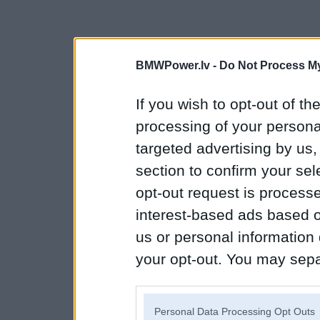
BMWPower.lv -
Do Not Process My
If you wish to opt-out of the
processing of your personal
targeted advertising by us
section to confirm your sel
opt-out request is proces
interest-based ads based o
us or personal information d
your opt-out. You may separ
disclosure of your personal
IAB’s list of downstream pa
Personal Data Processing Opt Outs