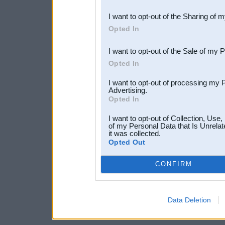
also be disclosed by us to 
I want to opt-out of the Sharing of 
Downstream Participants
th
Opted In
third parties.
I want to opt-out of the Sale of my 
Opted In
I want to opt-out of processing my 
Advertising.
Opted In
I want to opt-out of Collection, Use
of my Personal Data that Is Unrelat
it was collected.
Opted Out
CONFIRM
Data Deletion