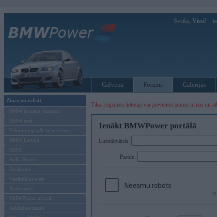
Sveiks,
Viesi!
Ie
Galvenā
Forums
Galerijas
Ziņas un raksti
Tikai reģistrēti lietotāji var pievienot jaunas tēmas un at
BMW modeļu jaunumi
BMW testi
Ienākt BMWPower portālā
Tehnoloģijas & sasniegumi
BMW Latvijā
Lietotājvārds:
MINI
Parole:
Rolls-Royce
Pasākumi
Vadāmības tests
Autosports
BMWPower aktuāli
Reklāmas raksti