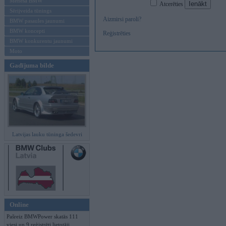
Mēneša BMW
Atcerēties
Sērijveida tūnings
Aizmirsi paroli?
BMW pasaules jaunumi
BMW koncepti
Reģistrēties
BMW konkurentu jaunumi
Moto
Gadījuma bilde
Latvijas lauku tūninga šedevri
Online
Pašreiz BMWPower skatās 111
viesi un 9 reģistrēti lietotāji.