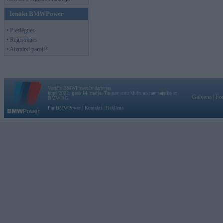
Ienākt BMWPower
• Pieslēgties
• Reģistrēties
• Aizmirsi paroli?
Vortāls BMWPower.lv darbojas
kopš 2002. gada 14. maija. Tas nav auto klubs un nav saistīts ar
Galvena
|
Fo
BMW AG.
Par BMWPower
|
Kontakti
|
Reklāma