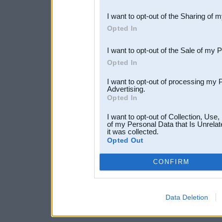
also be disclosed by us to 
I want to opt-out of the Sharing of 
Downstream Participants
th
Opted In
third parties.
I want to opt-out of the Sale of my 
Opted In
I want to opt-out of processing my 
Advertising.
Opted In
I want to opt-out of Collection, Use
of my Personal Data that Is Unrelat
it was collected.
Opted Out
CONFIRM
Data Deletion