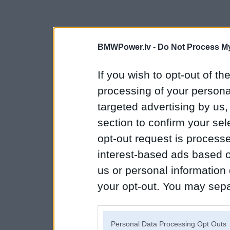
BMWPower.lv -
Do Not Process My
If you wish to opt-out of the
processing of your personal
targeted advertising by us
section to confirm your sel
opt-out request is proces
interest-based ads based o
us or personal information d
your opt-out. You may separ
disclosure of your personal
IAB’s list of downstream pa
Personal Data Processing Opt Outs