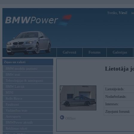
Sveiks,
Viesi!
Ie
Galvenā
Forums
Galerijas
Ziņas un raksti
Lietotāja j
BMW modeļu jaunumi
BMW testi
Tehnoloģijas & sasniegumi
BMW Latvijā
Lietotājvārds:
MINI
Nodarbošanās:
Rolls-Royce
Intereses:
Pasākumi
Vadāmības tests
Ziņojumi forumā:
Autosports
Offline
BMWPower aktuāli
Reklāmas raksti