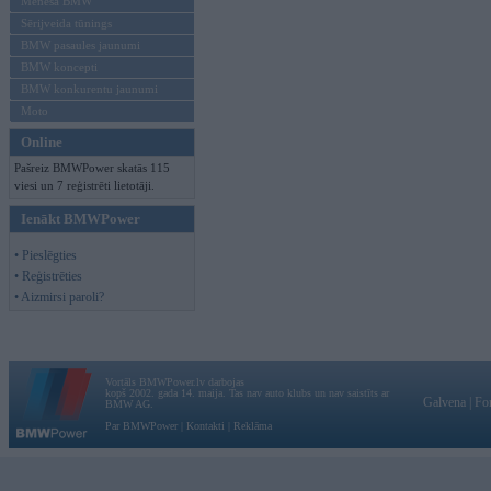
Mēneša BMW
Sērijveida tūnings
BMW pasaules jaunumi
BMW koncepti
BMW konkurentu jaunumi
Moto
Online
Pašreiz BMWPower skatās 115
viesi un 7 reģistrēti lietotāji.
Ienākt BMWPower
• Pieslēgties
• Reģistrēties
• Aizmirsi paroli?
Vortāls BMWPower.lv darbojas
kopš 2002. gada 14. maija. Tas nav auto klubs un nav saistīts ar
Galvena
|
Fo
BMW AG.
Par BMWPower
|
Kontakti
|
Reklāma