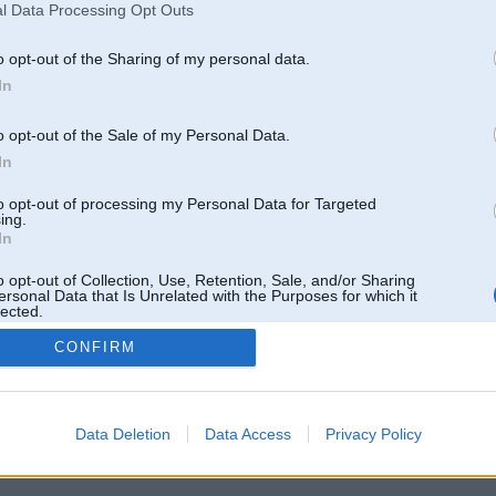
l Data Processing Opt Outs
o opt-out of the Sharing of my personal data.
In
o opt-out of the Sale of my Personal Data.
In
to opt-out of processing my Personal Data for Targeted
ing.
In
o opt-out of Collection, Use, Retention, Sale, and/or Sharing
ersonal Data that Is Unrelated with the Purposes for which it
lected.
Out
CONFIRM
 un nav saistīts ar
Galvena
|
Forums
|
Galerijas
|
Reģistrācija
|
Lietotaāji
|
Meklētājs
|
Reklā
Data Deletion
Data Access
Privacy Policy