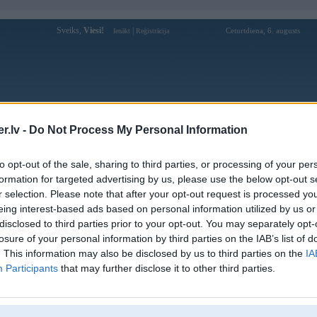
Sveiks,
Viesi!
|
Ceturtdiena, 6. augusts
Ienākt
Reģistrācija
Forums
Galerijas
Reģistrācija
Lietotāji
Meklētājs
.lv -
Do Not Process My Personal Information
Lietotāja nekonerubii profils
to opt-out of the sale, sharing to third parties, or processing of your per
formation for targeted advertising by us, please use the below opt-out s
Pēdējo reizi manīts: 28. Dec 2017, 20:50
r selection. Please note that after your opt-out request is processed y
eing interest-based ads based on personal information utilized by us or
Lietotājvārds:
nekonerubii
disclosed to third parties prior to your opt-out. You may separately opt-
Pilsēta:
Tukums
losure of your personal information by third parties on the IAB’s list of
Braucu ar:
Audi
. This information may also be disclosed by us to third parties on the
IA
Nodarbošanās:
mehanik
Participants
that may further disclose it to other third parties.
Ziņojumi forumā:
67
Pēdējie ziņojumi forumā
[
]