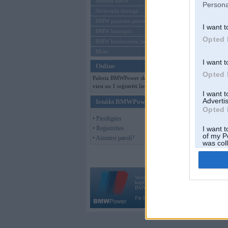
Mēneša BMW
Persona
Sērijveida tūnings
BMW pasaules jaunumi
I want t
BMW koncepti
Opted 
BMW konkurentu jaunumi
Moto
I want t
Online
Opted 
Pašreiz BMWPower skatās 123
viesi un 1 reģistrēti lietotāji.
I want 
Advertis
Ienākt BMWPower
Opted 
• Pieslēgties
• Reģistrēties
I want t
of my P
• Aizmirsi paroli?
was col
Opted 
Vortāls BMWPower.lv darbojas
kopš 2002. gada 14. maija. Tas nav auto klubs
BMW AG.
Par BMWPower
|
Kontakti
|
Reklāma