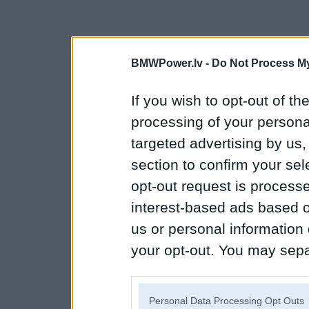
BMWPower.lv -
Do Not Process My
If you wish to opt-out of the
processing of your personal
targeted advertising by us
section to confirm your sel
opt-out request is proces
interest-based ads based o
us or personal information d
your opt-out. You may separ
disclosure of your personal
IAB’s list of downstream pa
Personal Data Processing Opt Outs