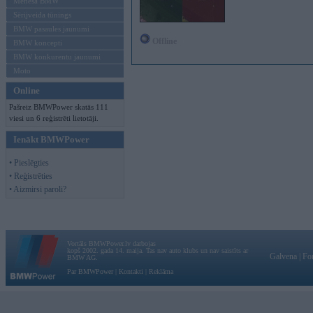
Mēneša BMW
Sērijveida tūnings
BMW pasaules jaunumi
Offline
BMW koncepti
BMW konkurentu jaunumi
Moto
Online
Pašreiz BMWPower skatās 111
viesi un 6 reģistrēti lietotāji.
Ienākt BMWPower
• Pieslēgties
• Reģistrēties
• Aizmirsi paroli?
Vortāls BMWPower.lv darbojas
kopš 2002. gada 14. maija. Tas nav auto klubs un nav saistīts ar
Galvena
|
Fo
BMW AG.
Par BMWPower
|
Kontakti
|
Reklāma