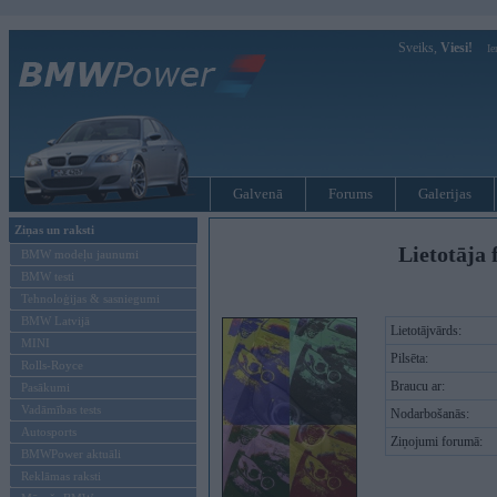
Sveiks,
Viesi!
Ie
Galvenā
Forums
Galerijas
Ziņas un raksti
Lietotāja 
BMW modeļu jaunumi
BMW testi
Tehnoloģijas & sasniegumi
BMW Latvijā
Lietotājvārds:
MINI
Pilsēta:
Rolls-Royce
Braucu ar:
Pasākumi
Vadāmības tests
Nodarbošanās:
Autosports
Ziņojumi forumā:
BMWPower aktuāli
Reklāmas raksti