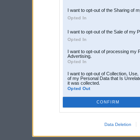
also be disclosed by us to 
I want to opt-out of the Sharing of 
Downstream Participants
th
Opted In
third parties.
I want to opt-out of the Sale of my 
Opted In
I want to opt-out of processing my 
Advertising.
Opted In
I want to opt-out of Collection, Use
of my Personal Data that Is Unrelat
it was collected.
Opted Out
CONFIRM
Data Deletion