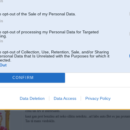
In
o opt-out of the Sale of my Personal Data.
In
27. Aug 2010, 11:26
to opt-out of processing my Personal Data for Targeted
Imho par benzīnu
ing.
In
o opt-out of Collection, Use, Retention, Sale, and/or Sharing
ersonal Data that Is Unrelated with the Purposes for which it
lected.
Out
CONFIRM
27. Aug 2010, 11:29
Data Deletion
Data Access
Privacy Policy
Nesaprotu ko te pi...t kapeiku.Ja nav naudas nah vispār tādu auto pirkt.Tad ir
Es domāju ka ja ir labs 530d E60 tad vienozīmīgi ņemt tādu auto.Paņem aizdz
cenu tas tev ir interesants.
kaut gan pret benzīnu arī neko sliktu neteiktu...arī labs auto.Bet es jau prota
Tas tā mans viedoklis.