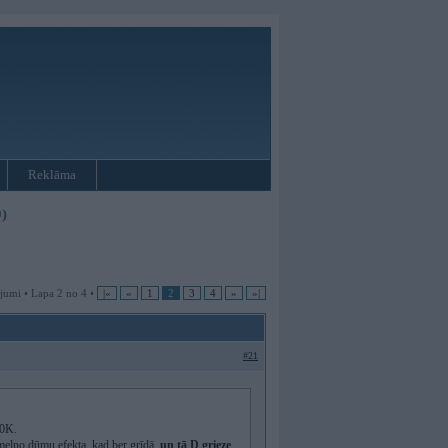
Reklāma
)
jumi • Lapa 2 no 4 •
|«
«
1
2
3
4
»
»|
#21
30K.
melno dūmu efekta, kad ber grīdā,
un tā D grieze