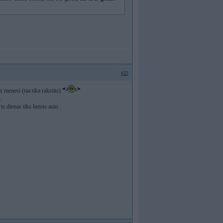
#22
s menesi (taa tika rakstits)
.
is dienas tiks lietots auto