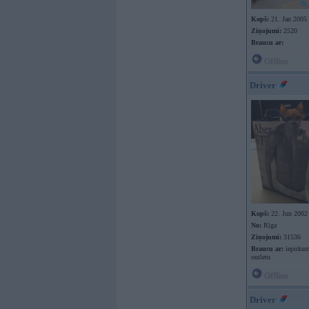
Kopš:
21. Jan 2005
Ziņojumi:
2520
Braucu ar:
Offline
Driver
Kopš:
22. Jun 2002
No:
Rīga
Ziņojumi:
31536
Braucu ar:
iepirkum
outletu
Offline
Driver