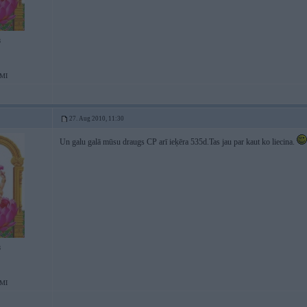
8
MI
27. Aug 2010, 11:30
Un galu galā mūsu draugs CP arī ieķēra 535d.Tas jau par kaut ko liecina.
8
MI