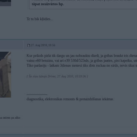
tāpat neaizvietos hp.
Te tu bik kļūdies...
27. Aug 2010, 10:56
Kur prikols pirkt tik dargu un jau nobrauktu dizeli, ja gribas braukt tris diena
vainu e60 benzinu, vai ari e39 530d/525tds, ja gribas jaaties, pist kapeiku, utt
Tiko parlasiju - laikam 3dienas menesi tiks dots ruckaa no sirds, nevis tikai tr
[ Šo ziņu laboja Driver, 27 Aug 2010, 10:59:36 ]
-----------------
diagnostika, elektronikas remonts & pretaizdzīšanas iekārtas.
a ratiem pa alko