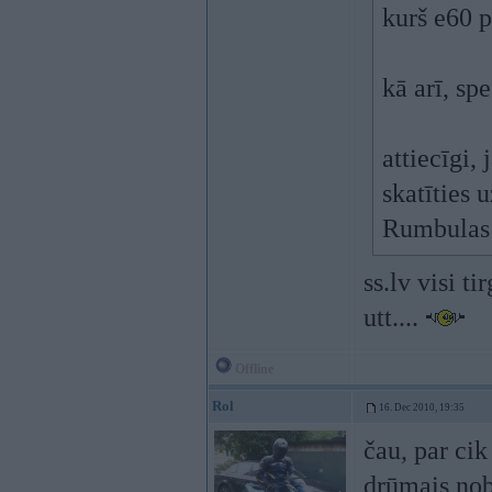
kurš e60 
kā arī, sp
attiecīgi,
skatīties 
Rumbula
ss.lv visi t
utt....
Offline
Rol
16. Dec 2010, 19:35
čau, par cik
drūmais nob