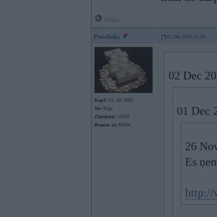
Offline
Puuchuks
02. Dec 2010, 11:10
02 Dec 201
Kopš:
03. Jul 2002
01 Dec 2
No:
Rīga
Ziņojumi:
24359
Braucu ar:
BMW
26 Nov
Es ņem
http:/