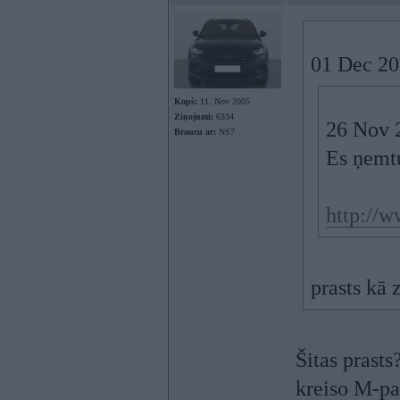
01 Dec 20
Kopš:
11. Nov 2005
Ziņojumi:
6334
26 Nov 2
Braucu ar:
NS7
Es ņemt
http://w
prasts kā 
Šitas prasts
kreiso M-p