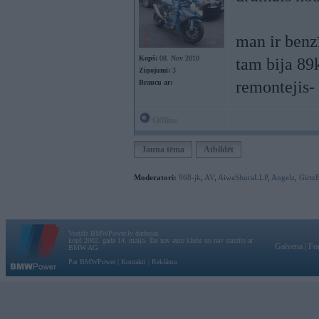
man ir benz
Kopš:
08. Nov 2010
tam bija 89k
Ziņojumi:
3
remontejis- 
Braucu ar:
Offline
Jauna tēma
Atbildēt
Moderatori:
968-jk
,
AV
,
AiwaShuraLLP
,
Angelz
,
Girtz
Vortāls BMWPower.lv darbojas
kopš 2002. gada 14. maija. Tas nav auto klubs un nav saistīts ar
Galvena
|
Fo
BMW AG.
Par BMWPower
|
Kontakti
|
Reklāma