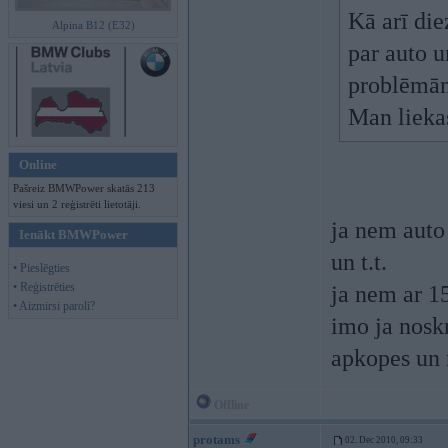
Kā arī di
Alpina B12 (E32)
par auto u
problēmā
Man lieka
Online
Pašreiz BMWPower skatās 213
viesi un 2 reģistrēti lietotāji.
ja nem auto 
Ienākt BMWPower
un t.t.
• Pieslēgties
• Reģistrēties
ja nem ar 1
• Aizmirsi paroli?
imo ja noskr
apkopes un 
Offline
protams
02. Dec 2010, 09:33