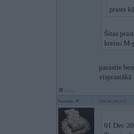
prasts k
Šitas pras
kreiso M
parastie beņ
visprastākā 
Offline
Puuchuks
02. Dec 2010, 11:12
01 Dec 201