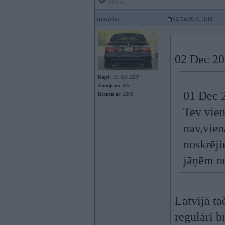
Offline
maariss
02. Dec 2010, 11:16
02 Dec 20
Kopš:
19. Oct 2007
Ziņojumi:
385
01 Dec 2
Braucu ar:
2003
Tev vien
nav,vien
noskrēji
jāņēm n
Latvijā ta
regulāri 