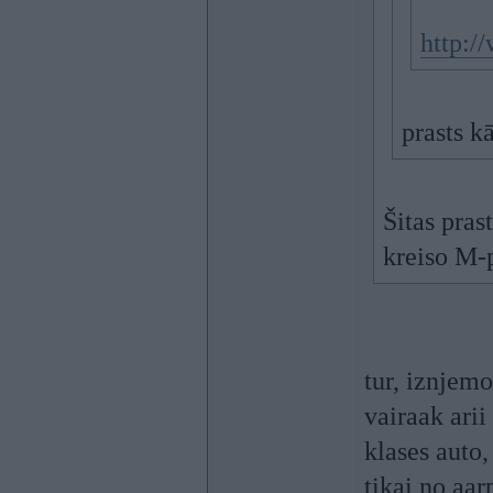
http:/
prasts k
Šitas pras
kreiso M
tur, iznjemo
vairaak arii
klases auto,
tikai no aar