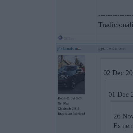
--------------
Tradicionāli
Offline
plakanais
02. Dec 2010, 09:39
02 Dec 201
01 Dec 2
Kopš:
02. Jul 2003
No:
Rīga
Ziņojumi:
25816
Braucu ar:
Individual
26 Nov
Es ņem