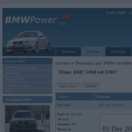
Sveiks,
Viesi!
Ie
Galvenā
Forums
Galerijas
Ziņas un raksti
Forums
»
Diskusijas par BMW modeļi
BMW modeļu jaunumi
Tēma: E60! 530d vai 530i?
BMW testi
Mēneša BMW
Sērijveida tūnings
Jauna tēma
Atbildēt
Vel...
Autors
Ziņojums
Gadījuma bilde
DockuH
01. Dec 2010, 18:24
Kopš:
09. Feb 2005
No:
Rīga
Ziņojumi:
485
01 Dec 201
Braucu ar: