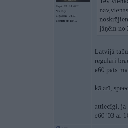
Tev vienkā
Kopš:
03. Jul 2002
nav,viena
No:
Rīga
Ziņojumi:
24359
noskrējien
Braucu ar:
BMW
jāņēm no 
Latvijā taču
regulāri br
e60 pats ma
kā arī, spee
attiecīgi, j
e60 '03 ar 