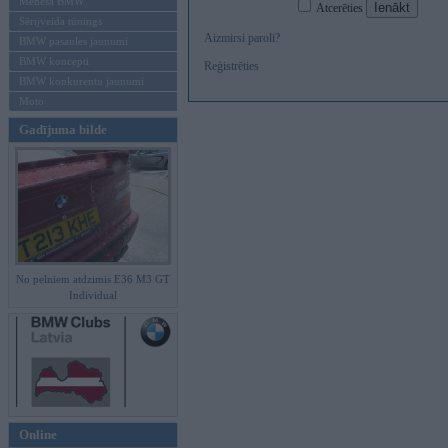
Mēneša BMW
Atcerēties
Sērijveida tūnings
Aizmirsi paroli?
BMW pasaules jaunumi
BMW koncepti
Reģistrēties
BMW konkurentu jaunumi
Moto
Gadījuma bilde
No pelniem atdzimis E36 M3 GT
Individual
Online