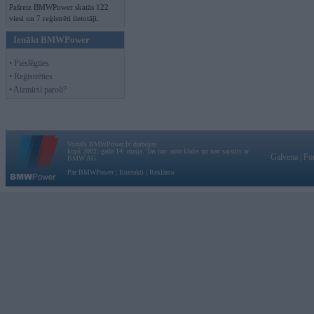
Pašreiz BMWPower skatās 122
viesi un 7 reģistrēti lietotāji.
Ienākt BMWPower
• Pieslēgties
• Reģistrēties
• Aizmirsi paroli?
Vortāls BMWPower.lv darbojas
kopš 2002. gada 14. maija. Tas nav auto klubs un nav saistīts ar
Galvena
|
Fo
BMW AG.
Par BMWPower
|
Kontakti
|
Reklāma