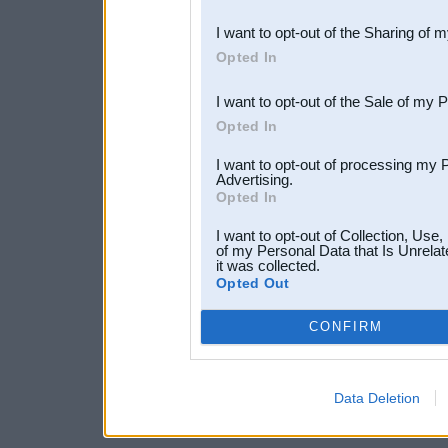
also be disclosed by us to 
I want to opt-out of the Sharing of 
Downstream Participants
th
Opted In
third parties.
I want to opt-out of the Sale of my 
Opted In
I want to opt-out of processing my 
Advertising.
Opted In
I want to opt-out of Collection, Use
of my Personal Data that Is Unrelat
it was collected.
Opted Out
CONFIRM
Data Deletion