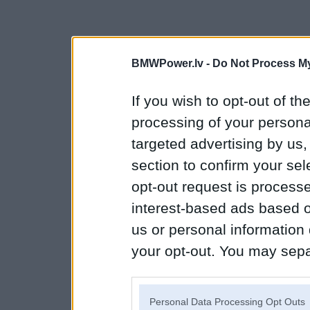
BMWPower.lv -
Do Not Process My
If you wish to opt-out of the
processing of your personal
targeted advertising by us
section to confirm your sel
opt-out request is proces
interest-based ads based o
us or personal information d
your opt-out. You may separ
disclosure of your personal
IAB’s list of downstream pa
Personal Data Processing Opt Outs