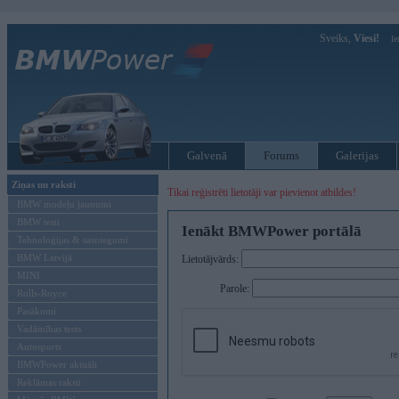
Sveiks,
Viesi!
Ie
Galvenā
Forums
Galerijas
Ziņas un raksti
Tikai reģistrēti lietotāji var pievienot atbildes!
BMW modeļu jaunumi
BMW testi
Ienākt BMWPower portālā
Tehnoloģijas & sasniegumi
BMW Latvijā
Lietotājvārds:
MINI
Parole:
Rolls-Royce
Pasākumi
Vadāmības tests
Autosports
BMWPower aktuāli
Reklāmas raksti