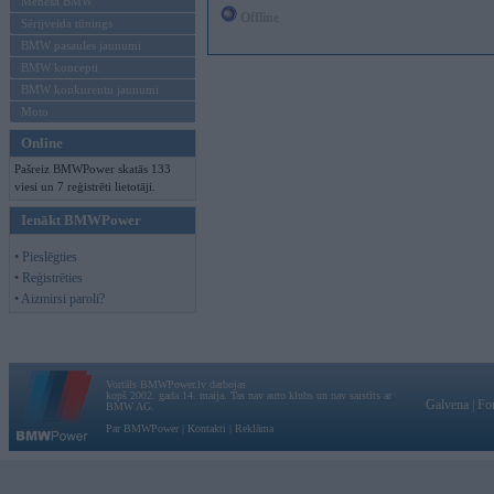
Mēneša BMW
Offline
Sērijveida tūnings
BMW pasaules jaunumi
BMW koncepti
BMW konkurentu jaunumi
Moto
Online
Pašreiz BMWPower skatās 133
viesi un 7 reģistrēti lietotāji.
Ienākt BMWPower
• Pieslēgties
• Reģistrēties
• Aizmirsi paroli?
Vortāls BMWPower.lv darbojas
kopš 2002. gada 14. maija. Tas nav auto klubs un nav saistīts ar
Galvena
|
Fo
BMW AG.
Par BMWPower
|
Kontakti
|
Reklāma