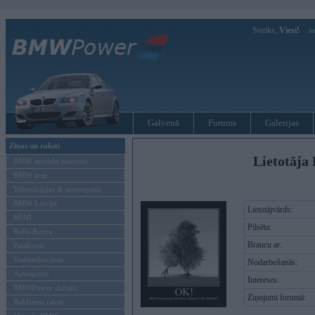
Sveiks,
Viesi!
Ie
Galvenā
Forums
Galerijas
Ziņas un raksti
Lietotāja 
BMW modeļu jaunumi
BMW testi
Tehnoloģijas & sasniegumi
BMW Latvijā
Lietotājvārds:
MINI
Pilsēta:
Rolls-Royce
Braucu ar:
Pasākumi
Vadāmības tests
Nodarbošanās:
Autosports
Intereses:
BMWPower aktuāli
Ziņojumi forumā:
Reklāmas raksti