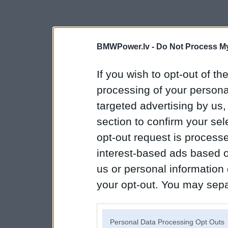
BMWPower.lv -
Do Not Process My
If you wish to opt-out of the
processing of your personal
targeted advertising by us
section to confirm your sel
opt-out request is proces
interest-based ads based o
us or personal information d
your opt-out. You may separ
disclosure of your personal
IAB’s list of downstream pa
Personal Data Processing Opt Outs