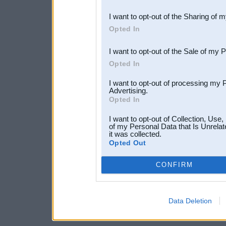
also be disclosed by us to 
I want to opt-out of the Sharing of 
Downstream Participants
th
Opted In
third parties.
I want to opt-out of the Sale of my 
Opted In
I want to opt-out of processing my 
Advertising.
Opted In
I want to opt-out of Collection, Use
of my Personal Data that Is Unrelat
it was collected.
Opted Out
CONFIRM
Data Deletion