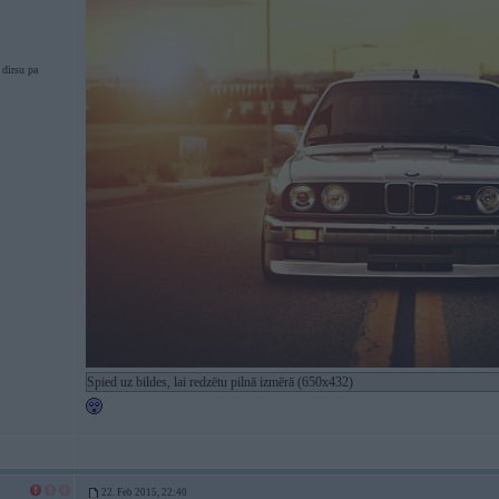
 dirsu pa
Spied uz bildes, lai redzētu pilnā izmērā (650x432)
22. Feb 2015, 22:40