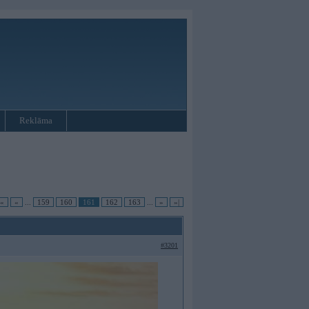
Reklāma
|«
«
...
159
160
161
162
163
...
»
»|
#3201