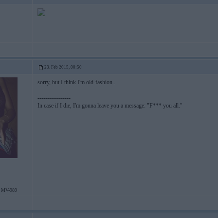
23. Feb 2015, 00:50
sorry, but I think I'm old-fashion...
-----------------
In case if I die, I'm gonna leave you a message: "F*** you all."
 MV-989