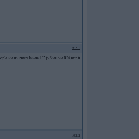
#3211
nav plaukta un izmers laikam 19" jo 6 jau bija R20 man ir
#3212