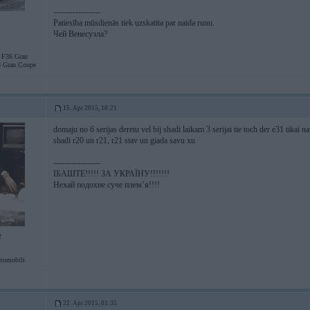
-----------------
Patiesība mūsdienās tiek uzskatīta par naida runu.
Чей Венесуэла?
F36 Gran
 Gran Coupe
15. Apr 2015, 18:21
domaju no 6 serijas deretu vel bij shadi laikam 3 serijai tie toch der e31 tikai 
shadi r20 un r21, r21 stav un giada savu xu
-----------------
ІБАШТЕ!!!!! ЗА УКРАЇНУ!!!!!!!
Нехай подохне суче плем’я!!!!
2
tomobili
22. Apr 2015, 01:35