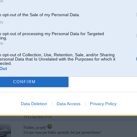
In
-----------------
Patiesība mūsdienās tiek uzskatīta par naida runu.
Чей Венесуэла?
F36 Gran
o opt-out of the Sale of my Personal Data.
 Gran Coupe
In
to opt-out of processing my Personal Data for Targeted
15. Apr 2015, 16:44
ing.
In
Tune-L shis fotožops kož acīs tik pat cik Tev gramtikas kļūdas.
o opt-out of Collection, Use, Retention, Sale, and/or Sharing
ersonal Data that Is Unrelated with the Purposes for which it
lected.
Out
CONFIRM
7
Data Deletion
Data Access
Privacy Policy
15. Apr 2015, 17:33
Pielabo, ja spēj!
Un nav runa par bildes apstrādi, bet par piestāvēšanu!