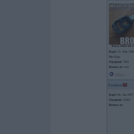
Kopš:
13. May 200
No:
Rīga
Ziņojumi:
7661
Braucu ar:
velo
Offline
Fashion
Kopš:
06. Jun 2007
Ziņojumi:
15052
Braucu ar: