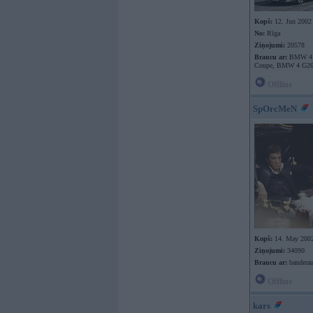
Kopš:
12. Jun 2002
No:
Rīga
Ziņojumi:
20578
Braucu ar:
BMW 4 
Coupe, BMW 4 G26
Offline
SpOrcMeN
Kopš:
14. May 200
Ziņojumi:
34090
Braucu ar:
banderau
Offline
kars