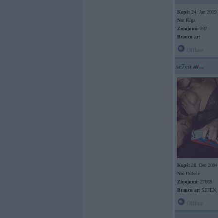
Kopš:
24. Jan 2009
No:
Rīga
Ziņojumi:
287
Braucu ar:
Offline
se7en
Kopš:
28. Dec 2004
No:
Dobele
Ziņojumi:
27668
Braucu ar:
SE7EN,
Offline