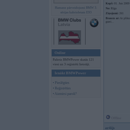
Kopš:
01. Jun 2009
Hamann pārveidojumi BMW 3.
No:
Rīga
sērijas kabrioletam E93
Ziņojumi:
261
Braucu ar:
Ar pliku
gravi...
Online
Pašreiz BMWPower skatās 121
viesi un 3 reģistrēti lietotāji.
Ienākt BMWPower
• Pieslēgties
• Reģistrēties
• Aizmirsi paroli?
Offline
ar4ijs