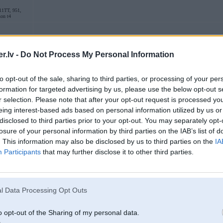
11TT, 951,
son t4
09. Apr 2015, 23:40
.lv -
Do Not Process My Personal Information
27 Mar 2015, 20:43:51 richinsh1981 rakstīja:
to opt-out of the sale, sharing to third parties, or processing of your per
Alpinas
formation for targeted advertising by us, please use the below opt-out s
r selection. Please note that after your opt-out request is processed y
eing interest-based ads based on personal information utilized by us or
Labs video. Man patīk, kur čalis fano par EU bamperiem. Tas tāds smieklīgs fak
disclosed to third parties prior to your opt-out. You may separately opt-
i
ekstras. BMW ne tik izteikti vienīgi.
losure of your personal information by third parties on the IAB’s list of
Varētu it kā arī piekrist, ka BMW community ir viens no labākajiem.
. This information may also be disclosed by us to third parties on the
IA
Participants
that may further disclose it to other third parties.
15. Apr 2015, 15:23
Šie Alpina diski E31 tīri labi piestāv!
l Data Processing Opt Outs
o opt-out of the Sharing of my personal data.