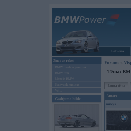
Galvenā
Ziņas un raksti
Forums
»
Vis
BMW modeļu jaunumi
Tēma: BMW
BMW testi
Mēneša BMW
Sērijveida tūnings
Jauna tēma
Vel...
Autors
Gadījuma bilde
mikys