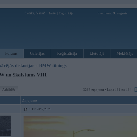
Sveiks,
Viesi!
|
Svetdiena, 9. augusts
Ienākt
Reģistrācija
Forums
Galerijas
Reģistrācija
Lietotāji
Meklētājs
pārējās diskusijas
»
BMW tūnings
 un Skaistums VIII
Atbildēt
3266 ziņojumi • Lapa 161 no 164 •
Ziņojums
01. Feb 2015, 23:29