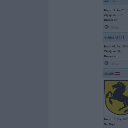
stucers
Kopš:
11. Jan 2012
Ziņojumi:
1573
Braucu ar:
Offline
richinsh1981
Kopš:
05. Sep 2008
Ziņojumi:
91
Braucu ar:
Offline
edzulis
Kopš:
13. May 200
No:
Rīga