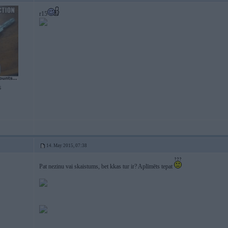
r15
6
14. May 2015, 07:38
Pat nezinu vai skaistums, bet kkas tur ir? Aplīmēts tepat