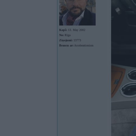
Kopš:
13. May 2002
No:
Rīga
Ziņojumi:
13773
Braucu ar:
Accelerationism