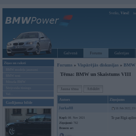
Sveiks,
Viesi!
Ie
Galvenā
Forums
Galerijas
Ziņas un raksti
Forums
»
Vispārējās diskusijas
»
BMW t
BMW modeļu jaunumi
Tēma: BMW un Skaistums VIII
BMW testi
Mēneša BMW
Sērijveida tūnings
Jauna tēma
Atbildēt
Vel...
Autors
Ziņojums
Gadījuma bilde
Jurka88
10. Feb 2022, 23
Te pat Rīgā aplīm
Kopš:
08. Nov 2021
Ziņojumi:
762
Braucu ar: