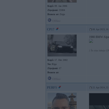
Kopš:
09. Jan 2006
Ziņojumi:
21004
Braucu ar:
Zirgu
Offline
CP17
08. Apr 2023, 16
1980 BMW Alpina
[ Šo ziņu laboja CP
Kopš:
17. Dec 2002
No:
Rīga
Ziņojumi:
17
Braucu ar:
Offline
PERFS
22. Apr 2024, 22