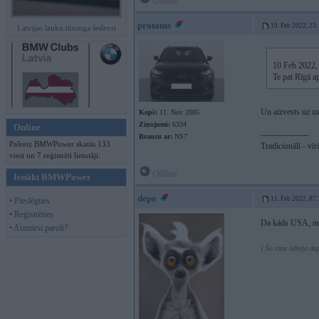
Offline
protams
10. Feb 2022, 23
Latvijas lauku tūninga šedevri
10 Feb 2022,
Te pat Rīgā a
Un aizvests uz us
Kopš:
11. Nov 2005
Ziņojumi:
6334
Online
-----------------
Braucu ar:
NS7
Pašreiz BMWPower skatās 133
Tradicionāli - vīr
viesi un 7 reģistrēti lietotāji.
Offline
Ienākt BMWPower
depo
11. Feb 2022, 07
• Pieslēgties
• Reģistrēties
Da kāds USA, nee
• Aizmirsi paroli?
[ Šo ziņu laboja de