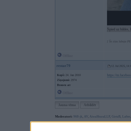
Spied uz bildes, 
[ Šo ziņu laboja P
Offline
restar79
12. Jul 2025, 14:
https://m.faceb
Kopš:
24. Jan 2010
Ziņojumi:
2974
Braucu ar:
Offline
Jauna tēma
Atbildēt
Moderatori:
968-jk
,
AV
,
AiwaShuraLLP
,
GirtzB
,
Lafter