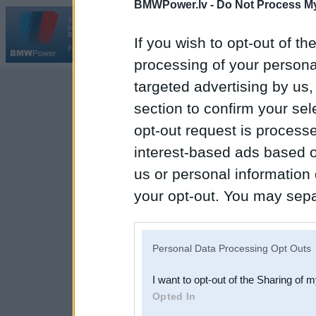
BMWPower.lv -
Do Not Process My
Vortāls BMWPower.lv darbojas
kopš 2002. gada 14. maija. Tas nav auto klubs un nav saistīts ar
Galvena
|
Fo
BMW AG.
If you wish to opt-out of the
Par BMWPower
|
Kontakti
|
Reklāma
processing of your personal
targeted advertising by us
section to confirm your sel
opt-out request is proces
interest-based ads based o
us or personal information d
your opt-out. You may separ
disclosure of your personal
IAB’s list of downstream pa
Personal Data Processing Opt Outs
also be disclosed by us to 
I want to opt-out of the Sharing of 
Downstream Participants
th
Opted In
third parties.